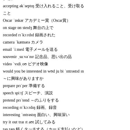
accepting əkˈseptɪŋ 受け入れること、受け取る
こと
Oscar ˈɒskər アカデミー賞（Oscar賞）
on stage ɒn steɪdʒ 舞台の上で
recorded rɪˈkɔːrdɪd 録画された
camera ˈkæmərə カメラ
email ˈiːmeɪl 電子メールを送る
souvenir ˌsuːvəˈnɪr 記念品、思い出の品
video ˈvɪdiˌoʊ ビデオ映像
would you be interested in wʊd ju bi ˈɪntrəstɪd ɪn
～に興味がありますか
prepare prɪˈper 準備する
speech spiːtʃ スピーチ、演説
pretend prɪˈtend ～のふりをする
recording rɪˈkɔːrdɪŋ 録画、録音
interesting ˈɪntrəstɪŋ 面白い、興味深い
try it out traɪ ɪt aʊt 試してみる
tap tæp 軽くタッチする（カード支払いなど）