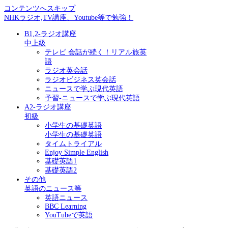
コンテンツへスキップ
NHKラジオ,TV講座、Youtube等で勉強！
B1,2-ラジオ講座
中上級
テレビ 会話が続く！リアル旅英
語
ラジオ英会話
ラジオビジネス英会話
ニュースで学ぶ現代英語
予習-ニュースで学ぶ現代英語
A2-ラジオ講座
初級
小学生の基礎英語
小学生の基礎英語
タイムトライアル
Enjoy Simple English
基礎英語1
基礎英語2
その他
英語のニュース等
英語ニュース
BBC Learning
YouTubeで英語