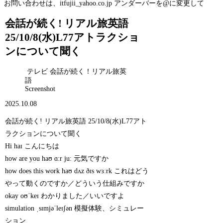
お問い合わせは、itfujii_yahoo.co.jp アンダーバーを@に変更して
会話が続く! リアル旅英語
25/10/8(水)L77アトラクショ
ンについて聞く
テレビ 会話が続く！リアル旅英
語
Screenshot
2025.10.08
会話が続く! リアル旅英語 25/10/8(水)L77アト
ラクションについて聞く
Hi haɪ こんにちは
how are you haʊ ɑːr juː 元気ですか
how does this work haʊ dʌz ðɪs wɜːrk これはどう
やって動くのですか／どういう仕組みですか
okay oʊˈkeɪ わかりました／いいですよ
simulation ˌsɪmjəˈleɪʃən 模擬体験、シミュレー
ション