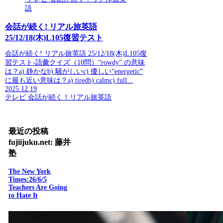
語
会話が続く! リアル旅英語
25/12/18(木)L105復習テスト
会話が続く! リアル旅英語 25/12/18(木)L105復
習テスト-語彙クイズ（10問）“rowdy” の意味
は？a) 静かなb) 騒がしいc) 優しい“energetic”
に最も近い意味は？a) tiredb) calmc) full...
2025.12.19
テレビ 会話が続く！リアル旅英語
最近の投稿
fujiijuku.net: 藤井
塾
The New York
Times:26/6/5
Teachers Are Going
to Hate It