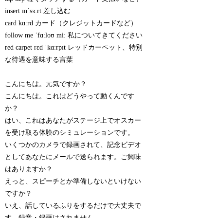
insert ɪnˈsɜːrt 差し込む
card kɑːrd カード（クレジットカードなど）
follow me ˈfɑːloʊ miː 私についてきてください
red carpet rɛd ˈkɑːrpɪt レッドカーペット、特別
な待遇を意味する言葉
こんにちは。元気ですか？
こんにちは。これはどうやって動くんです
か？
はい、これはあなたがステージ上でオスカー
を受け取る体験のシミュレーションです。
いくつかのカメラで録画されて、記念ビデオ
としてあなたにメールで送られます。ご興味
はありますか？
えっと、スピーチとか準備しないといけない
ですか？
いえ、話しているふりをするだけで大丈夫で
す。録音・録画はされません。