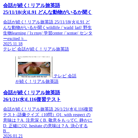
会話が続く! リアル旅英語
25/11/18(火)L91 どんな動物がいるか聞く
会話が続く! リアル旅英語 25/11/18(火)L91 ど
んな動物がいるか聞くwildlife /ˈwaɪldˌlaɪf/ 野生
生物learning /ˈlɜːrnɪŋ/ 学習center /ˈsɛntər/ センタ
ーexcited /ɪ...
2025.11.18
テレビ 会話が続く！リアル旅英語
テレビ 会話
が続く！リアル旅英語
会話が続く! リアル旅英語
26/1/21(水)L116復習テスト
会話が続く! リアル旅英語 26/1/21(水)L116復習
テスト-語彙クイズ（10問）Q1. with respect の
意味は？A. 注意深くB. 敬意をもってC. 静かに
D. 正確にQ2. hesitate の意味は？A. 決心する
B...
2026.01.21