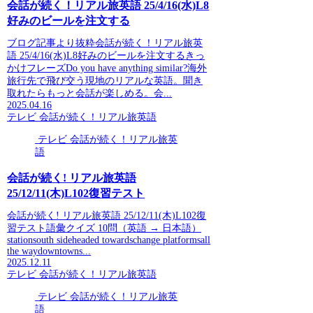
会話が続く！リアル旅英語 25/4/16(水)L8
好みのビールを注文する
ブログ記事より抜粋会話が続く！リアル旅英
語 25/4/16(水)L8好みのビールを注文するきっ
かけフレーズDo you have anything similar?海外
旅行先で飛び交う現地のリアルな英語。聞き
取れたらもっと会話が楽しめる。会...
2025.04.16
テレビ 会話が続く！リアル旅英語
テレビ 会話が続く！リアル旅英
語
会話が続く! リアル旅英語
25/12/11(木)L102復習テスト
会話が続く! リアル旅英語 25/12/11(木)L102復
習テスト語彙クイズ 10問（英語 → 日本語）
stationsouth sideheaded towardschange platformsall
the waydowntowns...
2025.12.11
テレビ 会話が続く！リアル旅英語
テレビ 会話が続く！リアル旅英
語