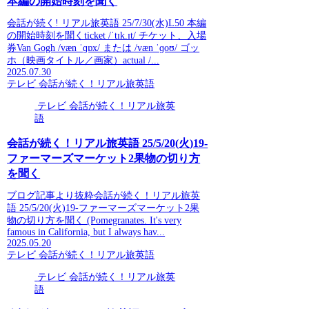
本編の開始時刻を聞く
会話が続く! リアル旅英語 25/7/30(水)L50 本編
の開始時刻を聞くticket /ˈtɪk.ɪt/ チケット、入場
券Van Gogh /væn ˈɡɒx/ または /væn ˈɡoʊ/ ゴッ
ホ（映画タイトル／画家）actual /...
2025.07.30
テレビ 会話が続く！リアル旅英語
テレビ 会話が続く！リアル旅英
語
会話が続く！リアル旅英語 25/5/20(火)19-
ファーマーズマーケット2果物の切り方
を聞く
ブログ記事より抜粋会話が続く！リアル旅英
語 25/5/20(火)19-ファーマーズマーケット2果
物の切り方を聞く (Pomegranates. It's very
famous in California, but I always hav...
2025.05.20
テレビ 会話が続く！リアル旅英語
テレビ 会話が続く！リアル旅英
語