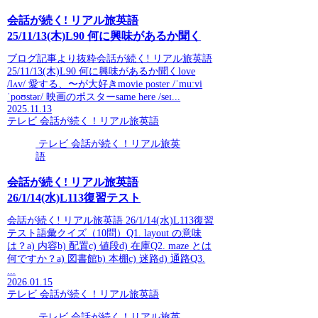
会話が続く! リアル旅英語
25/11/13(木)L90 何に興味があるか聞く
ブログ記事より抜粋会話が続く! リアル旅英語
25/11/13(木)L90 何に興味があるか聞くlove
/lʌv/ 愛する、〜が大好きmovie poster /ˈmuːvi
ˈpoʊstər/ 映画のポスターsame here /seɪ...
2025.11.13
テレビ 会話が続く！リアル旅英語
テレビ 会話が続く！リアル旅英
語
会話が続く! リアル旅英語
26/1/14(水)L113復習テスト
会話が続く! リアル旅英語 26/1/14(水)L113復習
テスト語彙クイズ（10問）Q1. layout の意味
は？a) 内容b) 配置c) 値段d) 在庫Q2. maze とは
何ですか？a) 図書館b) 本棚c) 迷路d) 通路Q3.
...
2026.01.15
テレビ 会話が続く！リアル旅英語
テレビ 会話が続く！リアル旅英