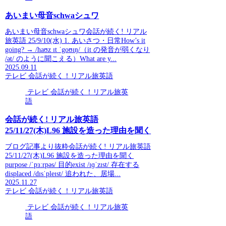
あいまい母音schwaシュワ
あいまい母音schwaシュワ会話が続く! リアル
旅英語 25/9/10(水) 1. あいさつ・日常How’s it
going? → /haʊz ɪt ˈgoʊɪŋ/（it の発音が弱くなり
/ət/ のように聞こえる）What are y...
2025.09.11
テレビ 会話が続く！リアル旅英語
テレビ 会話が続く！リアル旅英
語
会話が続く! リアル旅英語
25/11/27(木)L96 施設を造った理由を聞く
ブログ記事より抜粋会話が続く! リアル旅英語
25/11/27(木)L96 施設を造った理由を聞く
purpose /ˈpɜːrpəs/ 目的exist /ɪɡˈzɪst/ 存在する
displaced /dɪsˈpleɪst/ 追われた、居場...
2025.11.27
テレビ 会話が続く！リアル旅英語
テレビ 会話が続く！リアル旅英
語