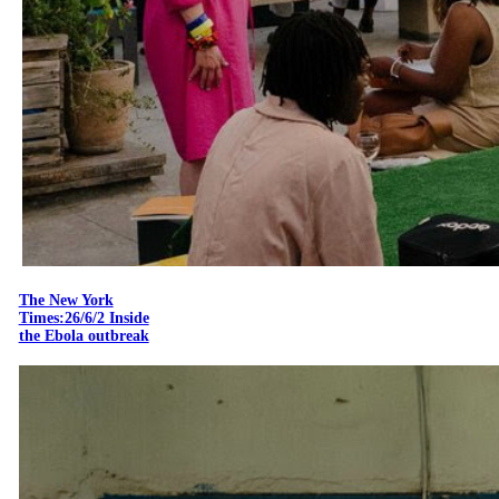
The New York
Times:26/6/2 Inside
the Ebola outbreak