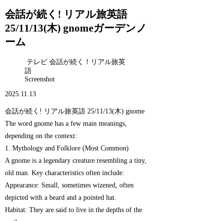
会話が続く! リアル旅英語
25/11/13(木) gnomeガーデンノ
ーム
テレビ 会話が続く！リアル旅英
語
Screenshot
2025.11.13
会話が続く! リアル旅英語 25/11/13(木) gnome
The word gnome has a few main meanings,
depending on the context:
1. Mythology and Folklore (Most Common)
A gnome is a legendary creature resembling a tiny,
old man. Key characteristics often include:
Appearance: Small, sometimes wizened, often
depicted with a beard and a pointed hat.
Habitat: They are said to live in the depths of the