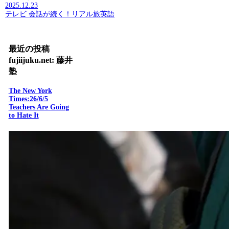
2025.12.23
テレビ 会話が続く！リアル旅英語
最近の投稿
fujiijuku.net: 藤井
塾
The New York
Times:26/6/5
Teachers Are Going
to Hate It