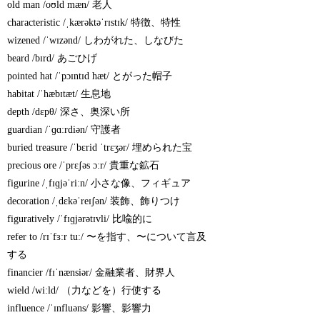
old man /oʊld mæn/ 老人
characteristic /ˌkærəktəˈrɪstɪk/ 特徴、特性
wizened /ˈwɪzənd/ しわがれた、しなびた
beard /bɪrd/ あごひげ
pointed hat /ˈpɔɪntɪd hæt/ とがった帽子
habitat /ˈhæbɪtæt/ 生息地
depth /dɛpθ/ 深さ、奥深い所
guardian /ˈɡɑːrdiən/ 守護者
buried treasure /ˈbɛrid ˈtrɛʒər/ 埋められた宝
precious ore /ˈprɛʃəs ɔːr/ 貴重な鉱石
figurine /ˌfɪɡjəˈriːn/ 小さな像、フィギュア
decoration /ˌdɛkəˈreɪʃən/ 装飾、飾りつけ
figuratively /ˈfɪɡjərətɪvli/ 比喩的に
refer to /rɪˈfɜːr tuː/ 〜を指す、〜について言及
する
financier /fɪˈnænsiər/ 金融業者、財界人
wield /wiːld/ （力などを）行使する
influence /ˈɪnfluəns/ 影響、影響力