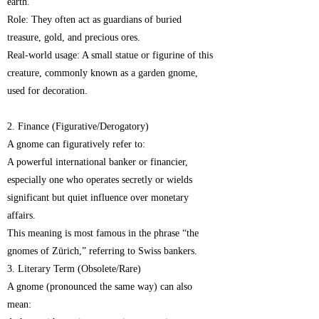
earth.
Role: They often act as guardians of buried
treasure, gold, and precious ores.
Real-world usage: A small statue or figurine of this
creature, commonly known as a garden gnome,
used for decoration.
2. Finance (Figurative/Derogatory)
A gnome can figuratively refer to:
A powerful international banker or financier,
especially one who operates secretly or wields
significant but quiet influence over monetary
affairs.
This meaning is most famous in the phrase “the
gnomes of Zürich,” referring to Swiss bankers.
3. Literary Term (Obsolete/Rare)
A gnome (pronounced the same way) can also
mean: