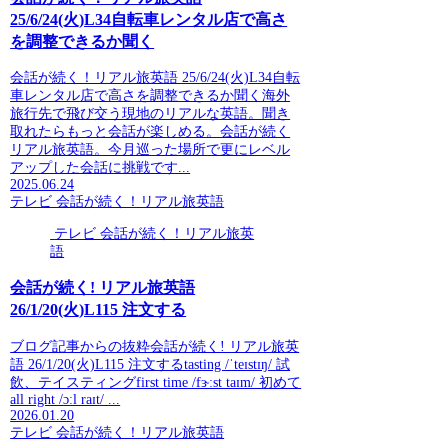
25/6/24(火)L34自転車レンタル店で高さ
を調整できるか聞く
会話が続く！リアル旅英語 25/6/24(火)L34自転
車レンタル店で高さを調整できるか聞く海外
旅行先で飛び交う現地のリアルな英語。聞き
取れたらもっと会話が楽しめる。会話が続く
リアル旅英語。今月巡った場所で更にレベル
アップした会話に挑戦です...
2025.06.24
テレビ 会話が続く！リアル旅英語
テレビ 会話が続く！リアル旅英
語
会話が続く! リアル旅英語
26/1/20(火)L115 注文する
ブログ記事からの抜粋会話が続く! リアル旅英
語 26/1/20(火)L115 注文するtasting /ˈteɪstɪŋ/ 試
飲、テイスティングfirst time /fɝːst taɪm/ 初めて
all right /ɔːl raɪt/ ...
2026.01.20
テレビ 会話が続く！リアル旅英語