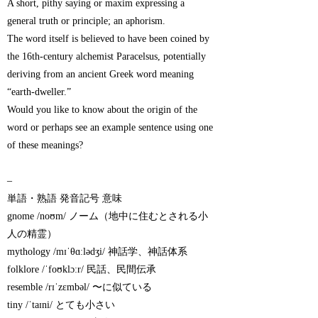
A short, pithy saying or maxim expressing a
general truth or principle; an aphorism.
The word itself is believed to have been coined by
the 16th-century alchemist Paracelsus, potentially
deriving from an ancient Greek word meaning
“earth-dweller.”
Would you like to know about the origin of the
word or perhaps see an example sentence using one
of these meanings?
–
単語・熟語 発音記号 意味
gnome /noʊm/ ノーム（地中に住むとされる小
人の精霊）
mythology /mɪˈθɑːlədʒi/ 神話学、神話体系
folklore /ˈfoʊklɔːr/ 民話、民間伝承
resemble /rɪˈzɛmbəl/ 〜に似ている
tiny /ˈtaɪni/ とても小さい