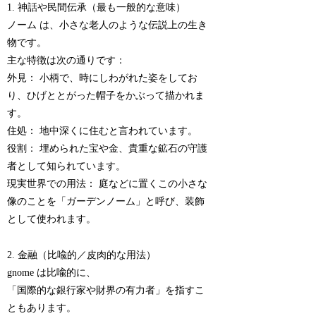
1. 神話や民間伝承（最も一般的な意味）
ノーム は、小さな老人のような伝説上の生き
物です。
主な特徴は次の通りです：
外見： 小柄で、時にしわがれた姿をしてお
り、ひげととがった帽子をかぶって描かれま
す。
住処： 地中深くに住むと言われています。
役割： 埋められた宝や金、貴重な鉱石の守護
者として知られています。
現実世界での用法： 庭などに置くこの小さな
像のことを「ガーデンノーム」と呼び、装飾
として使われます。
2. 金融（比喩的／皮肉的な用法）
gnome は比喩的に、
「国際的な銀行家や財界の有力者」を指すこ
ともあります。