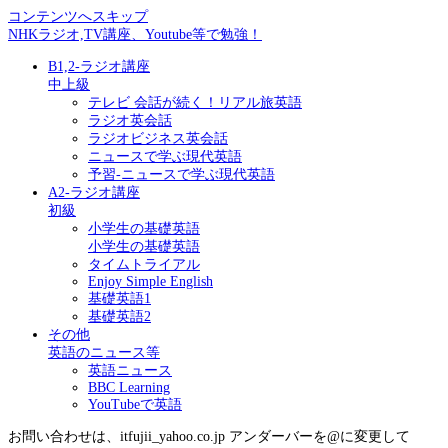
コンテンツへスキップ
NHKラジオ,TV講座、Youtube等で勉強！
B1,2-ラジオ講座
中上級
テレビ 会話が続く！リアル旅英語
ラジオ英会話
ラジオビジネス英会話
ニュースで学ぶ現代英語
予習-ニュースで学ぶ現代英語
A2-ラジオ講座
初級
小学生の基礎英語
小学生の基礎英語
タイムトライアル
Enjoy Simple English
基礎英語1
基礎英語2
その他
英語のニュース等
英語ニュース
BBC Learning
YouTubeで英語
お問い合わせは、itfujii_yahoo.co.jp アンダーバーを@に変更して