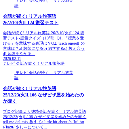
テレビ 会話が続く！リアル旅英
語
会話が続く! リアル旅英語
26/2/10(火)L124 復習テスト
会話が続く! リアル旅英語 26/2/10(火)L124 復
習テスト-語彙クイズ（10問）Q1. 「授業を受
ける」を意味する表現は？Q2. teach oneself の
意味は？a) 教師になるb) 独学するc) 教え合う
d) 勉強をやめる...
2026.02.11
テレビ 会話が続く！リアル旅英語
テレビ 会話が続く！リアル旅英
語
会話が続く! リアル旅英語
25/12/23(火)L106 なぜピザ屋を始めたの
か聞く
ブログ記事より抜粋会話が続く! リアル旅英語
25/12/23(火)L106 なぜピザ屋を始めたのか聞く
tell me /tel miː/ 教えてa little bit about /ə ˈlɪtl bɪt
əˈbaʊt/ 少し～について...