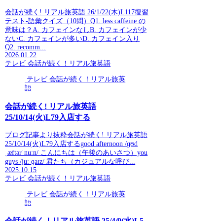
会話が続く! リアル旅英語 26/1/22(木)L117復習
テスト-語彙クイズ（10問）Q1. less caffeine の
意味は？A. カフェインなしB. カフェインが少
ないC. カフェインが多いD. カフェイン入り
Q2. recomm...
2026.01.22
テレビ 会話が続く！リアル旅英語
テレビ 会話が続く！リアル旅英
語
会話が続く! リアル旅英語
25/10/14(火)L79入店する
ブログ記事より抜粋会話が続く! リアル旅英語
25/10/14(火)L79入店するgood afternoon /ɡʊd
ˌæftərˈnuːn/ こんにちは（午後のあいさつ）you
guys /juː ɡaɪz/ 君たち（カジュアルな呼び...
2025.10.15
テレビ 会話が続く！リアル旅英語
テレビ 会話が続く！リアル旅英
語
会話が続く！リアル旅英語 25/4/9(水)L5