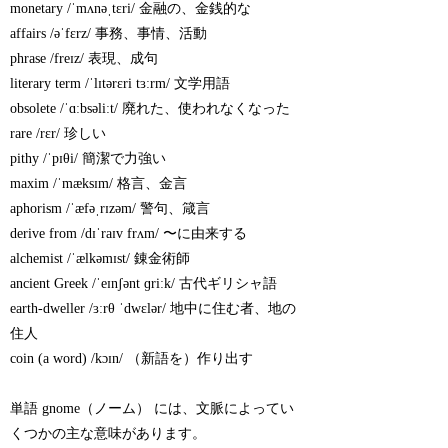
monetary /ˈmʌnəˌtɛri/ 金融の、金銭的な
affairs /əˈfɛrz/ 事務、事情、活動
phrase /freɪz/ 表現、成句
literary term /ˈlɪtərɛri tɜːrm/ 文学用語
obsolete /ˈɑːbsəliːt/ 廃れた、使われなくなった
rare /rɛr/ 珍しい
pithy /ˈpɪθi/ 簡潔で力強い
maxim /ˈmæksɪm/ 格言、金言
aphorism /ˈæfəˌrɪzəm/ 警句、箴言
derive from /dɪˈraɪv frʌm/ 〜に由来する
alchemist /ˈælkəmɪst/ 錬金術師
ancient Greek /ˈeɪnʃənt ɡriːk/ 古代ギリシャ語
earth-dweller /ɜːrθ ˈdwɛlər/ 地中に住む者、地の
住人
coin (a word) /kɔɪn/ （新語を）作り出す
単語 gnome（ノーム） には、文脈によってい
くつかの主な意味があります。