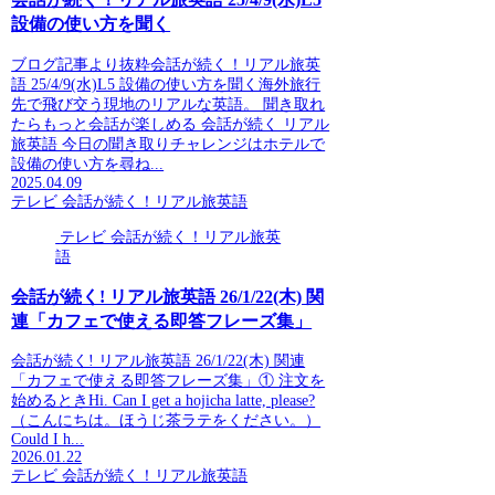
設備の使い方を聞く
ブログ記事より抜粋会話が続く！リアル旅英
語 25/4/9(水)L5 設備の使い方を聞く海外旅行
先で飛び交う現地のリアルな英語。 聞き取れ
たらもっと会話が楽しめる 会話が続く リアル
旅英語 今日の聞き取りチャレンジはホテルで
設備の使い方を尋ね...
2025.04.09
テレビ 会話が続く！リアル旅英語
テレビ 会話が続く！リアル旅英
語
会話が続く! リアル旅英語 26/1/22(木) 関
連「カフェで使える即答フレーズ集」
会話が続く! リアル旅英語 26/1/22(木) 関連
「カフェで使える即答フレーズ集」① 注文を
始めるときHi. Can I get a hojicha latte, please?
（こんにちは。ほうじ茶ラテをください。）
Could I h...
2026.01.22
テレビ 会話が続く！リアル旅英語