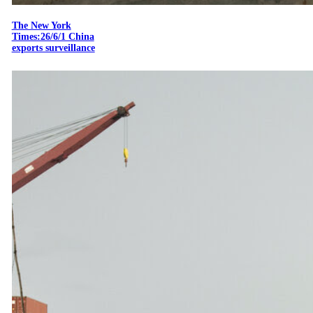
The New York
Times:26/6/1 China
exports surveillance