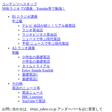
コンテンツへスキップ
NHKラジオ,TV講座、Youtube等で勉強！
B1,2-ラジオ講座
中上級
テレビ 会話が続く！リアル旅英語
ラジオ英会話
ラジオビジネス英会話
ニュースで学ぶ現代英語
予習-ニュースで学ぶ現代英語
A2-ラジオ講座
初級
小学生の基礎英語
小学生の基礎英語
タイムトライアル
Enjoy Simple English
基礎英語1
基礎英語2
その他
英語のニュース等
英語ニュース
BBC Learning
YouTubeで英語
お問い合わせは、itfujii_yahoo.co.jp アンダーバーを@に変更して