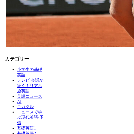
カテゴリー
小学生の基礎
英語
テレビ 会話が
続く！リアル
旅英語
英語ニュース
AI
ゴガクル
ニュースで学
ぶ現代英語-予
習
基礎英語1
基礎英語2