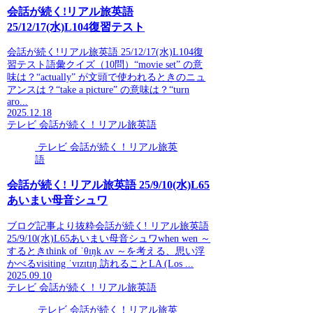
会話が続く!リアル旅英語
25/12/17(水)L104復習テスト
会話が続く!リアル旅英語 25/12/17(水)L104復
習テスト語彙クイズ（10問）“movie set” の意
味は？“actually” が文頭で使われるときのニュ
アンスは？“take a picture” の意味は？“turn
aro...
2025.12.18
テレビ 会話が続く！リアル旅英語
テレビ 会話が続く！リアル旅英
語
会話が続く! リアル旅英語 25/9/10(水)L65
あいまい母音シュワ
ブログ記事より抜粋会話が続く! リアル旅英語
25/9/10(水)L65あいまい母音シュワwhen wen ～
するときthink of ˈθɪŋk ʌv ～を考える、思い浮
かべるvisiting ˈvɪzɪtɪŋ 訪れることLA (Los ...
2025.09.10
テレビ 会話が続く！リアル旅英語
テレビ 会話が続く！リアル旅英