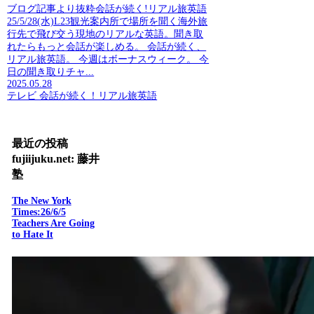
ブログ記事より抜粋会話が続く!リアル旅英語
25/5/28(水)L23観光案内所で場所を聞く海外旅
行先で飛び交う現地のリアルな英語。聞き取
れたらもっと会話が楽しめる。 会話が続く、
リアル旅英語。 今週はボーナスウィーク。 今
日の聞き取りチャ...
2025.05.28
テレビ 会話が続く！リアル旅英語
最近の投稿
fujiijuku.net: 藤井
塾
The New York
Times:26/6/5
Teachers Are Going
to Hate It