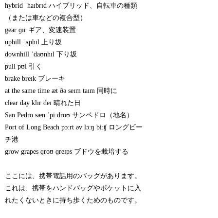
hybrid ˈhaɪbrɪd ハイブリッド、自転車の種類
（または車などの複合型）
gear ɡɪr ギア、変速装置
uphill ˈʌphɪl 上り坂
downhill ˈdaʊnhɪl 下り坂
pull pʊl 引く
brake breɪk ブレーキ
at the same time æt ðə seɪm taɪm 同時に
clear day klɪr deɪ 晴れた日
San Pedro sæn ˈpiːdroʊ サンペドロ（地名）
Port of Long Beach pɔːrt əv lɔːŋ biːʧ ロングビー
チ港
grow grapes ɡroʊ ɡreɪps ブドウを栽培する
ここには、携帯電話用のバッグがあります。
これは、携帯をハンドバッグやポケットに入
れたくないときに持ち歩くためのものです。