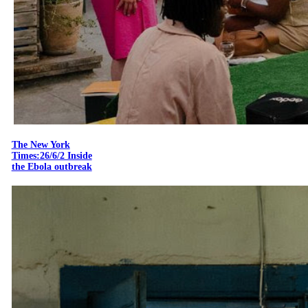
The New York
Times:26/6/2 Inside
the Ebola outbreak