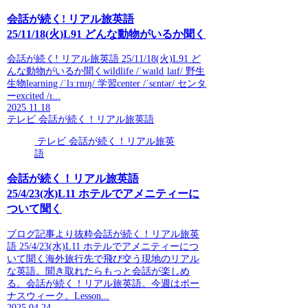
会話が続く! リアル旅英語
25/11/18(火)L91 どんな動物がいるか聞く
会話が続く! リアル旅英語 25/11/18(火)L91 ど
んな動物がいるか聞くwildlife /ˈwaɪldˌlaɪf/ 野生
生物learning /ˈlɜːrnɪŋ/ 学習center /ˈsɛntər/ センタ
ーexcited /ɪ...
2025.11.18
テレビ 会話が続く！リアル旅英語
テレビ 会話が続く！リアル旅英
語
会話が続く！リアル旅英語
25/4/23(水)L11 ホテルでアメニティーに
ついて聞く
ブログ記事より抜粋会話が続く！リアル旅英
語 25/4/23(水)L11 ホテルでアメニティーにつ
いて聞く海外旅行先で飛び交う現地のリアル
な英語。聞き取れたらもっと会話が楽しめ
る。会話が続く！リアル旅英語。今週はボー
ナスウィーク。Lesson...
2025.04.24