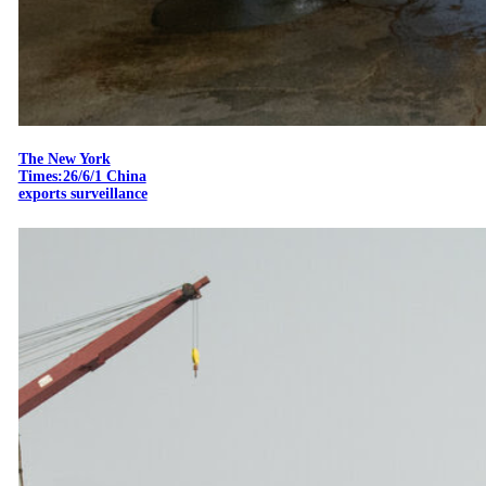
The New York
Times:26/6/1 China
exports surveillance