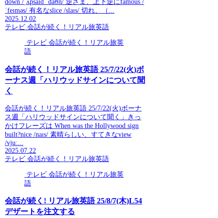
down /ˌʌpsaɪd ˈdaʊn/ 逆さま、上下逆にfamous /
ˈfeɪməs/ 有名なslice /slaɪs/ 切れ、（...
2025.12.02
テレビ 会話が続く！リアル旅英語
テレビ 会話が続く！リアル旅英
語
会話が続く！リアル旅英語 25/7/22(火)ボ
ーナス週「ハリウッドサインについて聞
く
会話が続く！リアル旅英語 25/7/22(火)ボーナ
ス週「ハリウッドサインについて聞く」きっ
かけフレーズは When was the Hollywood sign
built?nice /naɪs/ 素晴らしい、すてきなview
/vjuː...
2025.07.22
テレビ 会話が続く！リアル旅英語
テレビ 会話が続く！リアル旅英
語
会話が続く! リアル旅英語 25/8/7(木)L54
デザートを注文する