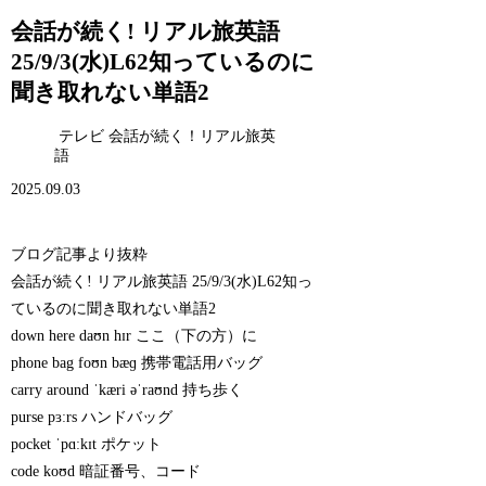
会話が続く! リアル旅英語
25/9/3(水)L62知っているのに
聞き取れない単語2
テレビ 会話が続く！リアル旅英
語
2025.09.03
ブログ記事より抜粋
会話が続く! リアル旅英語 25/9/3(水)L62知っ
ているのに聞き取れない単語2
down here daʊn hɪr ここ（下の方）に
phone bag foʊn bæɡ 携帯電話用バッグ
carry around ˈkæri əˈraʊnd 持ち歩く
purse pɜːrs ハンドバッグ
pocket ˈpɑːkɪt ポケット
code koʊd 暗証番号、コード