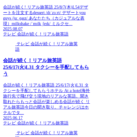
会話が続く! リアル旅英語 25/8/7(木)L54デザ
ートを注文するdessert /dɪˈzɜːrt/ デザートyou
guys /juː ɡaɪz/ あなたたち（カジュアルな表
現）milkshake /ˈmɪlkˌʃeɪk/ ミルクセ...
2025.08.07
テレビ 会話が続く！リアル旅英語
テレビ 会話が続く！リアル旅英
語
会話が続く！リアル旅英語
25/6/17(火)L31 タクシーを手配してもら
う
会話が続く！リアル旅英語 25/6/17(火)L31 タ
クシーを手配してもらうホテル At a hotel海外
旅行先で飛び交う現地のリアルな英語。聞き
取れたらもっと会話が楽しめる会話が続く リ
アル旅英語今日の聞き取り。チャレンジはホ
テルでタ...
2025.06.17
テレビ 会話が続く！リアル旅英語
テレビ 会話が続く！リアル旅英