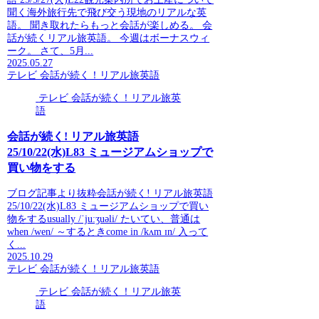
聞く海外旅行先で飛び交う現地のリアルな英
語。 聞き取れたらもっと会話が楽しめる。 会
話が続くリアル旅英語。 今週はボーナスウィ
ーク。 さて、5月...
2025.05.27
テレビ 会話が続く！リアル旅英語
テレビ 会話が続く！リアル旅英
語
会話が続く! リアル旅英語
25/10/22(水)L83 ミュージアムショップで
買い物をする
ブログ記事より抜粋会話が続く! リアル旅英語
25/10/22(水)L83 ミュージアムショップで買い
物をするusually /ˈjuːʒuəli/ たいてい、普通は
when /wen/ ～するときcome in /kʌm ɪn/ 入って
く...
2025.10.29
テレビ 会話が続く！リアル旅英語
テレビ 会話が続く！リアル旅英
語