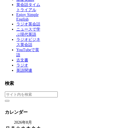
英会話タイム
トライアル
Enjoy Simple
English
ラジオ英会話
ニュースで学
ぶ現代英語
ラジオビジネ
ス英会話
YouTubeで英
語
古文書
ラジオ
英語関連
検索
カレンダー
2026年8月