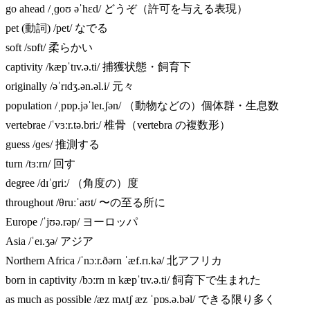
go ahead /ˌɡoʊ əˈhɛd/ どうぞ（許可を与える表現）
pet (動詞) /pet/ なでる
soft /sɒft/ 柔らかい
captivity /kæpˈtɪv.ə.ti/ 捕獲状態・飼育下
originally /əˈrɪdʒ.ən.əl.i/ 元々
population /ˌpɒp.jəˈleɪ.ʃən/ （動物などの）個体群・生息数
vertebrae /ˈvɜːr.tə.briː/ 椎骨（vertebra の複数形）
guess /ɡes/ 推測する
turn /tɜːrn/ 回す
degree /dɪˈɡriː/ （角度の）度
throughout /θruːˈaʊt/ 〜の至る所に
Europe /ˈjʊə.rəp/ ヨーロッパ
Asia /ˈeɪ.ʒə/ アジア
Northern Africa /ˈnɔːr.ðərn ˈæf.rɪ.kə/ 北アフリカ
born in captivity /bɔːrn ɪn kæpˈtɪv.ə.ti/ 飼育下で生まれた
as much as possible /æz mʌtʃ æz ˈpɒs.ə.bəl/ できる限り多く