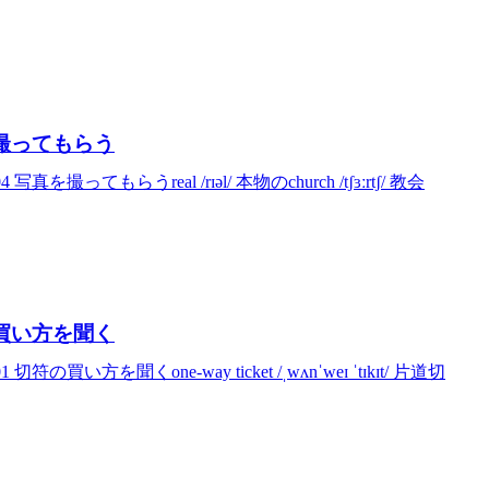
真を撮ってもらう
ってもらうreal /rɪəl/ 本物のchurch /tʃɜːrtʃ/ 教会
符の買い方を聞く
い方を聞くone-way ticket /ˌwʌnˈweɪ ˈtɪkɪt/ 片道切