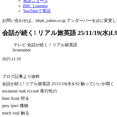
英語ニュース
BBC Learning
YouTubeで英語
お問い合わせは、itfujii_yahoo.co.jp アンダーバーを@に変更
会話が続く! リアル旅英語 25/11/19(水
テレビ 会話が続く！リアル旅英語
Screenshot
2025.11.19
ブログ記事より抜粋
会話が続く! リアル旅英語 25/11/19(水)L92 触っていいか聞く
nocturnal /nɒkˈtɜːr.nəl/ 夜行性の
hunt /hʌnt/ 狩る
prey /preɪ/ 獲物
touch /tʌtʃ/ 触る