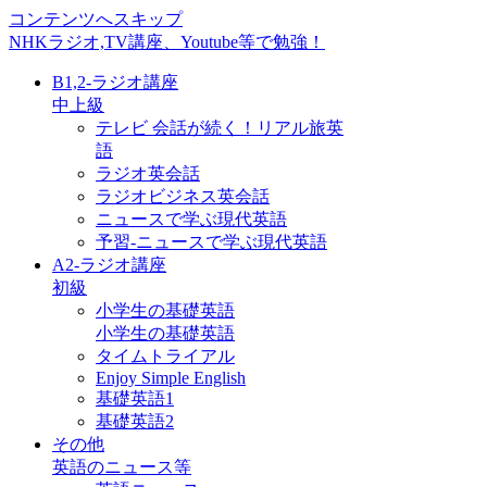
コンテンツへスキップ
NHKラジオ,TV講座、Youtube等で勉強！
B1,2-ラジオ講座
中上級
テレビ 会話が続く！リアル旅英
語
ラジオ英会話
ラジオビジネス英会話
ニュースで学ぶ現代英語
予習-ニュースで学ぶ現代英語
A2-ラジオ講座
初級
小学生の基礎英語
小学生の基礎英語
タイムトライアル
Enjoy Simple English
基礎英語1
基礎英語2
その他
英語のニュース等