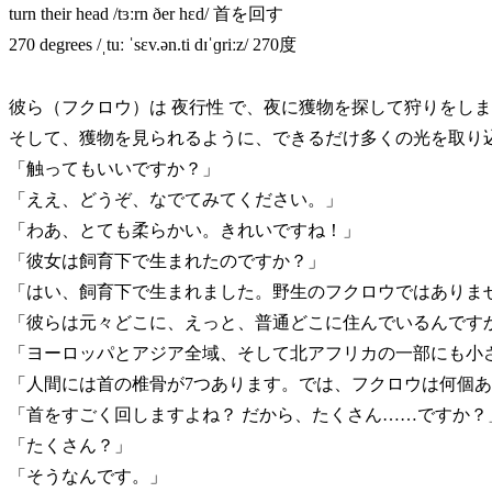
turn their head /tɜːrn ðer hɛd/ 首を回す
270 degrees /ˌtuː ˈsɛv.ən.ti dɪˈɡriːz/ 270度
彼ら（フクロウ）は 夜行性 で、夜に獲物を探して狩りをし
そして、獲物を見られるように、できるだけ多くの光を取り
「触ってもいいですか？」
「ええ、どうぞ、なでてみてください。」
「わあ、とても柔らかい。きれいですね！」
「彼女は飼育下で生まれたのですか？」
「はい、飼育下で生まれました。野生のフクロウではありま
「彼らは元々どこに、えっと、普通どこに住んでいるんです
「ヨーロッパとアジア全域、そして北アフリカの一部にも小
「人間には首の椎骨が7つあります。では、フクロウは何個
「首をすごく回しますよね？ だから、たくさん……ですか？
「たくさん？」
「そうなんです。」