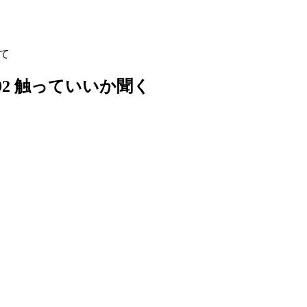
して
)L92 触っていいか聞く