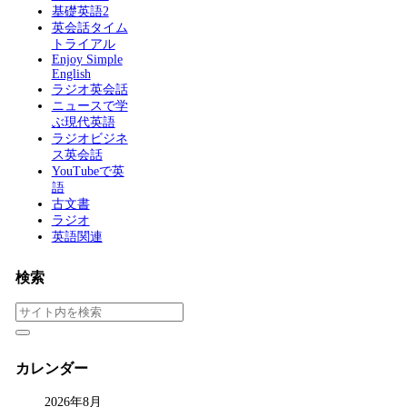
基礎英語2
英会話タイム
トライアル
Enjoy Simple
English
ラジオ英会話
ニュースで学
ぶ現代英語
ラジオビジネ
ス英会話
YouTubeで英
語
古文書
ラジオ
英語関連
検索
カレンダー
2026年8月