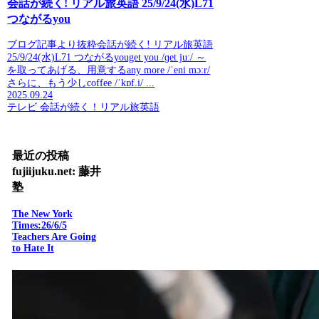
会話が続く! リアル旅英語 25/9/24(水)L71
つながるyou
ブログ記事より抜粋会話が続く! リアル旅英語
25/9/24(水)L71 つながるyouget you /ɡet juː/ ～
を取ってあげる、用意するany more /ˈeni mɔːr/
さらに、もう少しcoffee /ˈkɒf.i/ ...
2025.09.24
テレビ 会話が続く！リアル旅英語
最近の投稿
fujiijuku.net: 藤井
塾
The New York
Times:26/6/5
Teachers Are Going
to Hate It