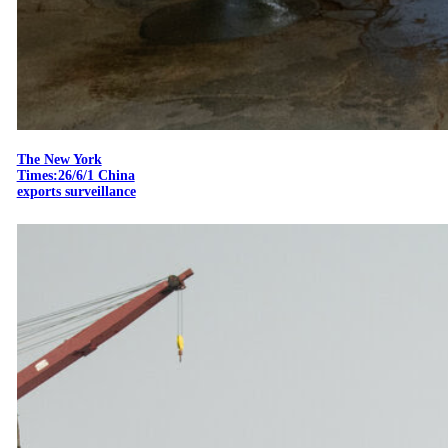
The New York
Times:26/6/1 China
exports surveillance