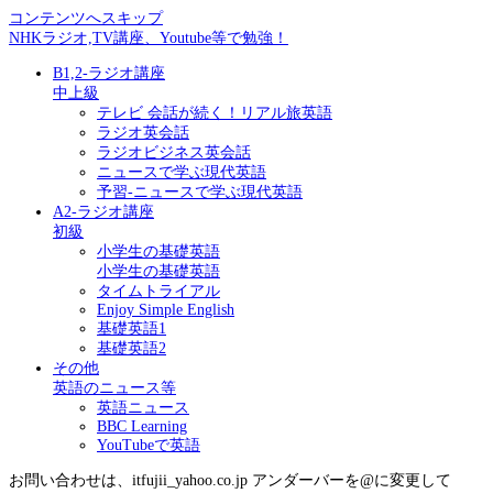
コンテンツへスキップ
NHKラジオ,TV講座、Youtube等で勉強！
B1,2-ラジオ講座
中上級
テレビ 会話が続く！リアル旅英語
ラジオ英会話
ラジオビジネス英会話
ニュースで学ぶ現代英語
予習-ニュースで学ぶ現代英語
A2-ラジオ講座
初級
小学生の基礎英語
小学生の基礎英語
タイムトライアル
Enjoy Simple English
基礎英語1
基礎英語2
その他
英語のニュース等
英語ニュース
BBC Learning
YouTubeで英語
お問い合わせは、itfujii_yahoo.co.jp アンダーバーを@に変更して