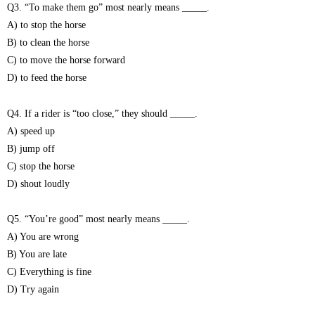
Q3. “To make them go” most nearly means _____.
A) to stop the horse
B) to clean the horse
C) to move the horse forward
D) to feed the horse
Q4. If a rider is “too close,” they should _____.
A) speed up
B) jump off
C) stop the horse
D) shout loudly
Q5. “You’re good” most nearly means _____.
A) You are wrong
B) You are late
C) Everything is fine
D) Try again