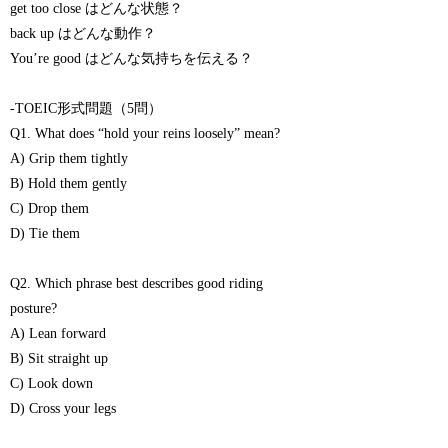
get too close はどんな状態？
back up はどんな動作？
You’re good はどんな気持ちを伝える？
-TOEIC形式問題（5問）
Q1. What does “hold your reins loosely” mean?
A) Grip them tightly
B) Hold them gently
C) Drop them
D) Tie them
Q2. Which phrase best describes good riding
posture?
A) Lean forward
B) Sit straight up
C) Look down
D) Cross your legs