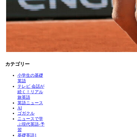
カテゴリー
小学生の基礎
英語
テレビ 会話が
続く！リアル
旅英語
英語ニュース
AI
ゴガクル
ニュースで学
ぶ現代英語-予
習
基礎英語1