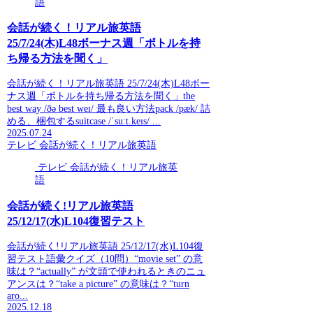
語
会話が続く！リアル旅英語
25/7/24(木)L48ボーナス週「ボトルを持
ち帰る方法を聞く」
会話が続く！リアル旅英語 25/7/24(木)L48ボー
ナス週「ボトルを持ち帰る方法を聞く」the
best way /ðə best weɪ/ 最も良い方法pack /pæk/ 詰
める、梱包するsuitcase /ˈsuːt.keɪs/ ...
2025.07.24
テレビ 会話が続く！リアル旅英語
テレビ 会話が続く！リアル旅英
語
会話が続く!リアル旅英語
25/12/17(水)L104復習テスト
会話が続く!リアル旅英語 25/12/17(水)L104復
習テスト語彙クイズ（10問）“movie set” の意
味は？“actually” が文頭で使われるときのニュ
アンスは？“take a picture” の意味は？“turn
aro...
2025.12.18