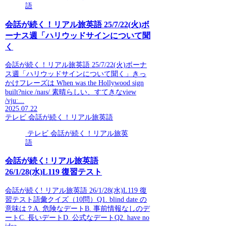
語
会話が続く！リアル旅英語 25/7/22(火)ボ
ーナス週「ハリウッドサインについて聞
く
会話が続く！リアル旅英語 25/7/22(火)ボーナ
ス週「ハリウッドサインについて聞く」きっ
かけフレーズは When was the Hollywood sign
built?nice /naɪs/ 素晴らしい、すてきなview
/vjuː...
2025.07.22
テレビ 会話が続く！リアル旅英語
テレビ 会話が続く！リアル旅英
語
会話が続く! リアル旅英語
26/1/28(水)L119 復習テスト
会話が続く! リアル旅英語 26/1/28(水)L119 復
習テスト語彙クイズ（10問）Q1. blind date の
意味は？A. 危険なデートB. 事前情報なしのデ
ートC. 長いデートD. 公式なデートQ2. have no