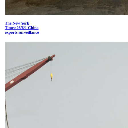
The New York
Times:26/6/1 China
exports surveillance