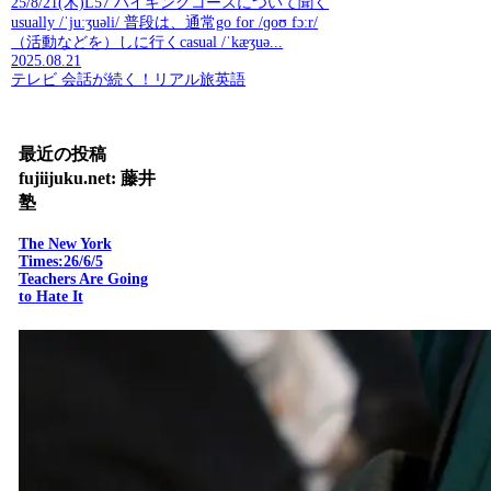
25/8/21(木)L57 ハイキングコースについて聞く
usually /ˈjuːʒuəli/ 普段は、通常go for /ɡoʊ fɔːr/
（活動などを）しに行くcasual /ˈkæʒuə...
2025.08.21
テレビ 会話が続く！リアル旅英語
最近の投稿
fujiijuku.net: 藤井
塾
The New York
Times:26/6/5
Teachers Are Going
to Hate It