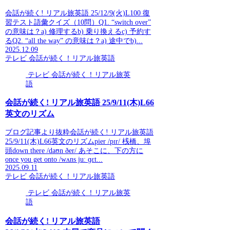
会話が続く! リアル旅英語 25/12/9(火)L100 復
習テスト語彙クイズ（10問）Q1. “switch over”
の意味は？a) 修理するb) 乗り換えるc) 予約す
るQ2. “all the way” の意味は？a) 途中でb)...
2025.12.09
テレビ 会話が続く！リアル旅英語
テレビ 会話が続く！リアル旅英
語
会話が続く! リアル旅英語 25/9/11(木)L66
英文のリズム
ブログ記事より抜粋会話が続く! リアル旅英語
25/9/11(木)L66英文のリズムpier /pɪr/ 桟橋、埠
頭down there /daʊn ðer/ あそこに、下の方に
once you get onto /wʌns juː ɡɛt...
2025.09.11
テレビ 会話が続く！リアル旅英語
テレビ 会話が続く！リアル旅英
語
会話が続く! リアル旅英語