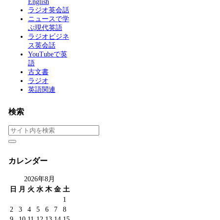
English
ラジオ英会話
ニュースで学
ぶ現代英語
ラジオビジネ
ス英会話
YouTubeで英
語
古文書
ラジオ
英語関連
検索
カレンダー
2026年8月
日
月
火
水
木
金
土
1
2
3
4
5
6
7
8
9
10
11
12
13
14
15