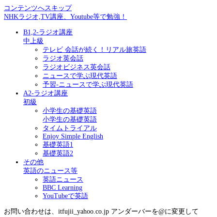
コンテンツへスキップ
NHKラジオ,TV講座、Youtube等で勉強！
B1,2-ラジオ講座
中上級
テレビ 会話が続く！リアル旅英語
ラジオ英会話
ラジオビジネス英会話
ニュースで学ぶ現代英語
予習-ニュースで学ぶ現代英語
A2-ラジオ講座
初級
小学生の基礎英語
小学生の基礎英語
タイムトライアル
Enjoy Simple English
基礎英語1
基礎英語2
その他
英語のニュース等
英語ニュース
BBC Learning
YouTubeで英語
お問い合わせは、itfujii_yahoo.co.jp アンダーバーを@に変更して