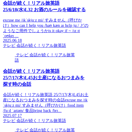
会話が続く！リアル旅英語
25/6/18(水)L32 お酒のルールを確認する
excuse me /ɪkˈskjuːz mi/ すみません（呼びか
け）how can I help you /haʊ kæn aɪ hɛlp juː/ どの
ようなご用件でしょうかis it okay if ~ /ɪz ɪt
ˈoʊkeɪ ...
2025.06.18
テレビ 会話が続く！リアル旅英語
テレビ 会話が続く！リアル旅英
語
会話が続く！リアル旅英語
25/7/17(木)L45お土産になるおつまみを
探す時の会話
会話が続く！リアル旅英語 25/7/17(木)L45お土
産になるおつまみを探す時の会話excuse me /ɪk
ˈskjuːz mi/ すみません（呼びかけ）food item
/fuːd ˈaɪtəm/ 食品bring back /brɪ...
2025.07.17
テレビ 会話が続く！リアル旅英語
テレビ 会話が続く！リアル旅英