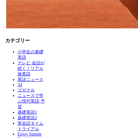
カテゴリー
小学生の基礎
英語
テレビ 会話が
続く！リアル
旅英語
英語ニュース
AI
ゴガクル
ニュースで学
ぶ現代英語-予
習
基礎英語1
基礎英語2
英会話タイム
トライアル
Enjoy Simple