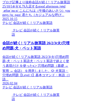
ブログ記事より抜粋会話が続く! リアル旅英語
25/10/14(火)L79入店するgood afternoon /ɡʊd
ˌæftərˈnuːn/ こんにちは（午後のあいさつ）you
guys /juː ɡaɪz/ 君たち（カジュアルな呼び...
2025.10.15
テレビ 会話が続く！リアル旅英語
テレビ 会話が続く！リアル旅英
語
会話が続く! リアル旅英語 26/2/3(火)穴埋
め問題-犬・ペット英語
会話が続く! リアル旅英語 26/2/3(火)穴埋め問
題-犬・ペット英語犬・ペット英語で超よく使
う表現だけ を使った👉 穴埋め問題（基礎 →
実用 → 会話） を用意しました。🐶 犬英語・
穴埋め問題【Level 1】基本コマンド・単語（1
語...
2026.02.04
テレビ 会話が続く！リアル旅英語
テレビ 会話が続く！リアル旅英
語