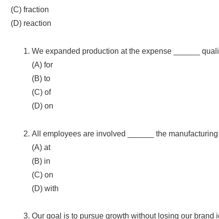
(C) fraction
(D) reaction
We expanded production at the expense ______ quali
(A) for
(B) to
(C) of
(D) on
All employees are involved ______ the manufacturing
(A) at
(B) in
(C) on
(D) with
Our goal is to pursue growth without losing our brand i