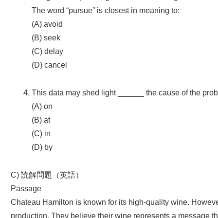
The word “pursue” is closest in meaning to:
(A) avoid
(B) seek
(C) delay
(D) cancel
This data may shed light ______ the cause of the pro
(A) on
(B) at
(C) in
(D) by
C) 読解問題（英語）
Passage
Chateau Hamilton is known for its high-quality wine. Howev
production. They believe their wine represents a message th