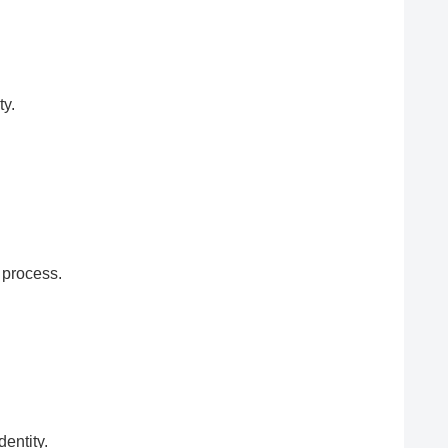
ty.
 process.
dentity.