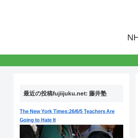
N
最近の投稿fujiijuku.net: 藤井塾
The New York Times:26/6/5 Teachers Are
Going to Hate It