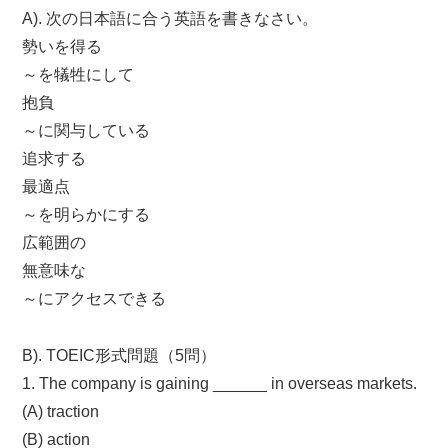
A). 次の日本語に合う英語を書きなさい。
勢いを得る
～を犠牲にして
抱負
～に関与している
追求する
最適点
～を明らかにする
広範囲の
無意味な
～にアクセスできる
B). TOEIC形式問題（5問）
1. The company is gaining ______ in overseas markets.
(A) traction
(B) action