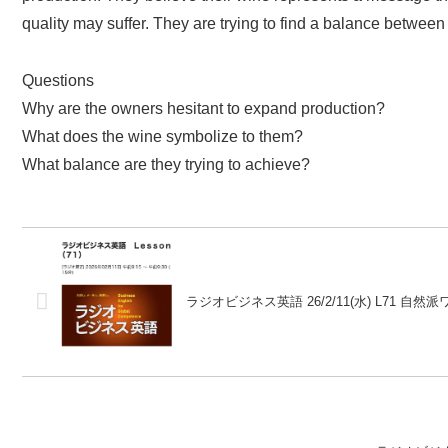
quality may suffer. They are trying to find a balance between
Questions
Why are the owners hesitant to expand production?
What does the wine symbolize to them?
What balance are they trying to achieve?
ラジオビジネス英語 26/2/11(水) L71 自