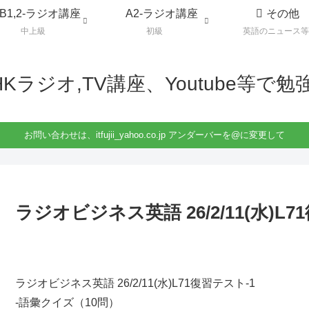
B1,2-ラジオ講座
A2-ラジオ講座
その他
中上級
初級
英語のニュース等
HKラジオ,TV講座、Youtube等で勉
お問い合わせは、itfujii_yahoo.co.jp アンダーバーを@に変更して
ラジオビジネス英語 26/2/11(水)L7
ラジオビジネス英語 26/2/11(水)L71復習テスト-1
-語彙クイズ（10問）