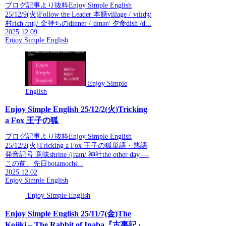
ブログ記事より抜粋Enjoy Simple English
25/12/9(火)Follow the Leader 本膳village /ˈvɪlɪdʒ/
村rich /rɪtʃ/ 金持ちのdinner /ˈdɪnər/ 夕食dish /d...
2025.12.09
Enjoy Simple English
Enjoy Simple
English
Enjoy Simple English 25/12/2(火)Tricking
a Fox 王子の狐
ブログ記事より抜粋Enjoy Simple English
25/12/2(火)Tricking a Fox 王子の狐単語・熟語
発音記号 意味shrine /ʃraɪn/ 神社the other day —
この前、先日botamochi...
2025.12.02
Enjoy Simple English
Enjoy Simple English
Enjoy Simple English 25/11/7(金)The
Kojiki – The Rabbit of Inaba『古事記』