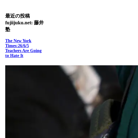
最近の投稿
fujiijuku.net: 藤井
塾
The New York
Times:26/6/5
Teachers Are Going
to Hate It