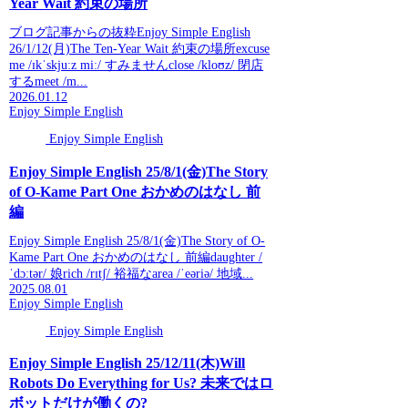
Year Wait 約束の場所
ブログ記事からの抜粋Enjoy Simple English
26/1/12(月)The Ten-Year Wait 約束の場所excuse
me /ɪkˈskjuːz miː/ すみませんclose /kloʊz/ 閉店
するmeet /m...
2026.01.12
Enjoy Simple English
Enjoy Simple English
Enjoy Simple English 25/8/1(金)The Story
of O-Kame Part One おかめのはなし 前
編
Enjoy Simple English 25/8/1(金)The Story of O-
Kame Part One おかめのはなし 前編daughter /
ˈdɔːtər/ 娘rich /rɪtʃ/ 裕福なarea /ˈeəriə/ 地域...
2025.08.01
Enjoy Simple English
Enjoy Simple English
Enjoy Simple English 25/12/11(木)Will
Robots Do Everything for Us? 未来ではロ
ボットだけが働くの?