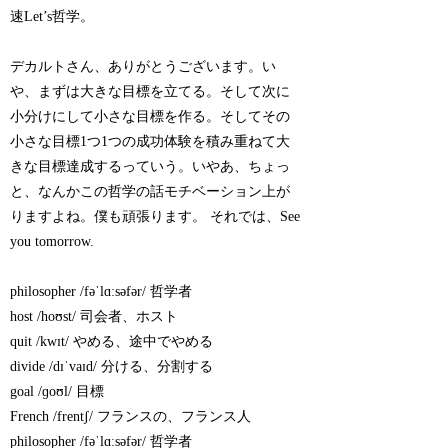
速Let’s哲学。
デカルトさん、ありがとうございます。い
や、まずは大きな目標を立てる。そして次に
小分けにして小さな目標を作る。そしてその
小さな目標1つ1つの成功体験を積み重ねて大
きな目標達成するっていう。いやあ、ちょっ
と、なんかこの哲学の話モチベーション上が
りますよね。僕も頑張ります。 それでは、See
you tomorrow.
philosopher /fəˈlɑːsəfər/ 哲学者
host /hoʊst/ 司会者、ホスト
quit /kwɪt/ やめる、途中でやめる
divide /dɪˈvaɪd/ 分ける、分割する
goal /ɡoʊl/ 目標
French /frentʃ/ フランスの、フランス人
philosopher /fəˈlɑːsəfər/ 哲学者