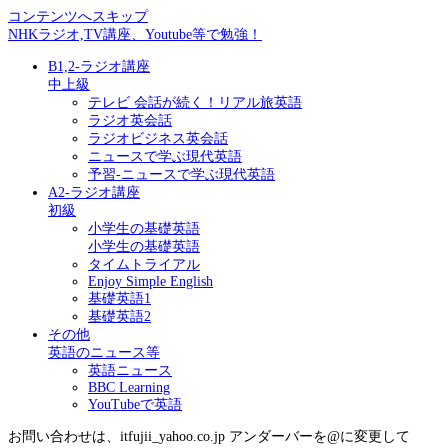
コンテンツへスキップ
NHKラジオ,TV講座、Youtube等で勉強！
B1,2-ラジオ講座
中上級
テレビ 会話が続く！リアル旅英語
ラジオ英会話
ラジオビジネス英会話
ニュースで学ぶ現代英語
予習-ニュースで学ぶ現代英語
A2-ラジオ講座
初級
小学生の基礎英語
小学生の基礎英語
タイムトライアル
Enjoy Simple English
基礎英語1
基礎英語2
その他
英語のニュース等
英語ニュース
BBC Learning
YouTubeで英語
お問い合わせは、itfujii_yahoo.co.jp アンダーバーを@に変更して