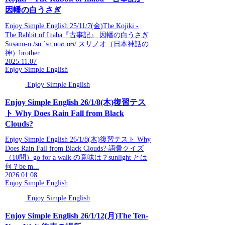
因幡の白うさぎ
Enjoy Simple English 25/11/7(金)The Kojiki -
The Rabbit of Inaba『古事記』 因幡の白うさぎ
Susano-o /suːˈsɑːnoʊ.oʊ/ スサノオ（日本神話の
神）brother...
2025.11.07
Enjoy Simple English
Enjoy Simple English
Enjoy Simple English 26/1/8(木)復習テス
ト Why Does Rain Fall from Black
Clouds?
Enjoy Simple English 26/1/8(木)復習テスト Why
Does Rain Fall from Black Clouds?-語彙クイズ
（10問）go for a walk の意味は？sunlight とは
何？be m...
2026.01.08
Enjoy Simple English
Enjoy Simple English
Enjoy Simple English 26/1/12(月)The Ten-