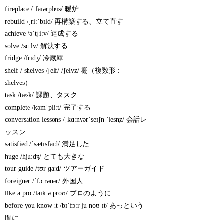
fireplace /ˈfaɪərpleɪs/ 暖炉
rebuild /ˌriːˈbɪld/ 再構築する、立て直す
achieve /əˈtʃiːv/ 達成する
solve /sɑːlv/ 解決する
fridge /frɪdʒ/ 冷蔵庫
shelf / shelves /ʃelf/ /ʃelvz/ 棚（複数形：
shelves）
task /tæsk/ 課題、タスク
complete /kəmˈpliːt/ 完了する
conversation lessons /ˌkɑːnvərˈseɪʃn ˈlesn̩z/ 会話レ
ッスン
satisfied /ˈsætɪsfaɪd/ 満足した
huge /hjuːdʒ/ とても大きな
tour guide /tʊr ɡaɪd/ ツアーガイド
foreigner /ˈfɔːrənər/ 外国人
like a pro /laɪk ə proʊ/ プロのように
before you know it /bɪˈfɔːr ju noʊ ɪt/ あっという
間に