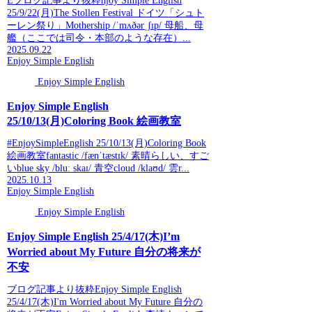
Eブログ記事より抜粋njoy Simple English
25/9/22(月)The Stollen Festival ドイツ「シュト
ーレン祭り」Mothership /ˈmʌðərˌʃɪp/ 母船、母
艦（ここでは司令・本部のような存在）...
2025.09.22
Enjoy Simple English
Enjoy Simple English
Enjoy Simple English
25/10/13(月)Coloring Book 絵画教室
#EnjoySimpleEnglish 25/10/13(月)Coloring Book
絵画教室fantastic /fænˈtæstɪk/ 素晴らしい、すご
いblue sky /bluː skaɪ/ 青空cloud /klaʊd/ 雲r...
2025.10.13
Enjoy Simple English
Enjoy Simple English
Enjoy Simple English 25/4/17(木)I’m
Worried about My Future 自分の将来が
不安
ブログ記事より抜粋Enjoy Simple English
25/4/17(木)I'm Worried about My Future 自分の