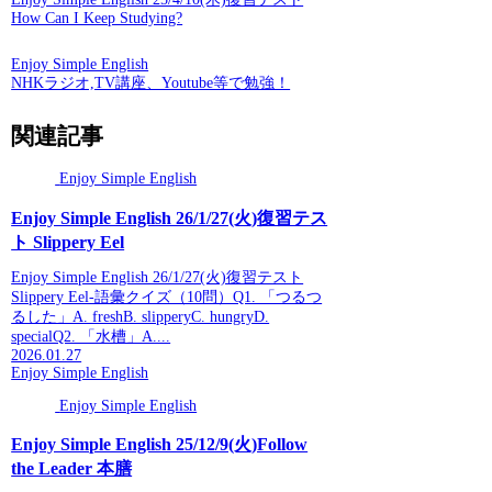
How Can I Keep Studying?
Enjoy Simple English
NHKラジオ,TV講座、Youtube等で勉強！
関連記事
Enjoy Simple English
Enjoy Simple English 26/1/27(火)復習テス
ト Slippery Eel
Enjoy Simple English 26/1/27(火)復習テスト
Slippery Eel-語彙クイズ（10問）Q1. 「つるつ
るした」A. freshB. slipperyC. hungryD.
specialQ2. 「水槽」A....
2026.01.27
Enjoy Simple English
Enjoy Simple English
Enjoy Simple English 25/12/9(火)Follow
the Leader 本膳