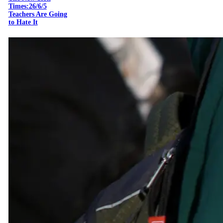
Times:26/6/5
Teachers Are Going
to Hate It