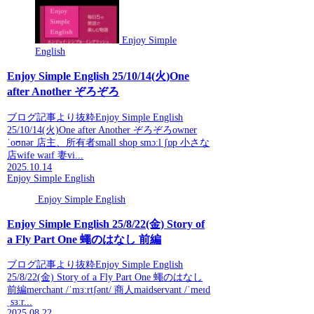
Enjoy Simple
English
Enjoy Simple English 25/10/14(火)One
after Another ぞろぞろ
ブログ記事より抜粋Enjoy Simple English
25/10/14(火)One after Another ぞろぞろowner
ˈoʊnər 店主、所有者small shop smɔːl ʃɒp 小さな
店wife waɪf 妻vi...
2025.10.14
Enjoy Simple English
Enjoy Simple English
Enjoy Simple English 25/8/22(金) Story of
a Fly Part One 蠅のはなし 前編
ブログ記事より抜粋Enjoy Simple English
25/8/22(金) Story of a Fly Part One 蠅のはなし
前編merchant /ˈmɜːrtʃənt/ 商人maidservant /ˈmeɪd
ˌsɜːr...
2025.08.22