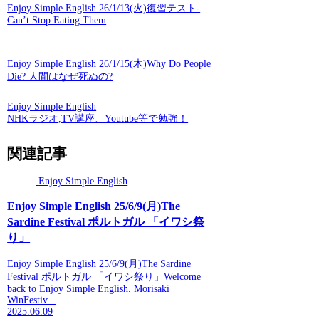
Enjoy Simple English 26/1/13(火)復習テスト-
Can’t Stop Eating Them
Enjoy Simple English 26/1/15(木)Why Do People
Die? 人間はなぜ死ぬの?
Enjoy Simple English
NHKラジオ,TV講座、Youtube等で勉強！
関連記事
Enjoy Simple English
Enjoy Simple English 25/6/9(月)The
Sardine Festival ポルトガル 「イワシ祭
り」
Enjoy Simple English 25/6/9(月)The Sardine
Festival ポルトガル 「イワシ祭り」Welcome
back to Enjoy Simple English. Morisaki
WinFestiv...
2025.06.09