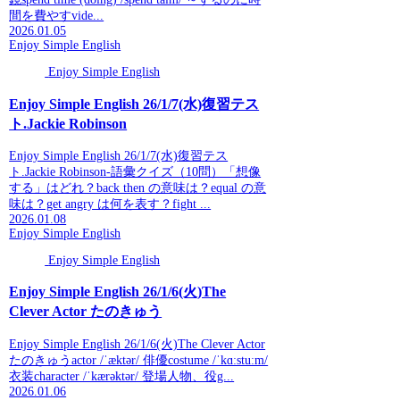
間を費やすvide...
2026.01.05
Enjoy Simple English
Enjoy Simple English
Enjoy Simple English 26/1/7(水)復習テス
ト.Jackie Robinson
Enjoy Simple English 26/1/7(水)復習テス
ト.Jackie Robinson-語彙クイズ（10問）「想像
する」はどれ？back then の意味は？equal の意
味は？get angry は何を表す？fight ...
2026.01.08
Enjoy Simple English
Enjoy Simple English
Enjoy Simple English 26/1/6(火)The
Clever Actor たのきゅう
Enjoy Simple English 26/1/6(火)The Clever Actor
たのきゅうactor /ˈæktər/ 俳優costume /ˈkɑːstuːm/
衣装character /ˈkærəktər/ 登場人物、役g...
2026.01.06