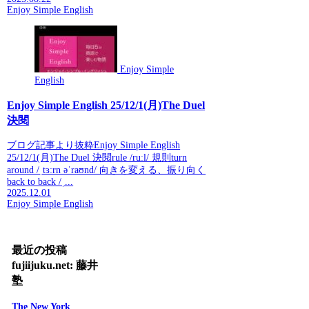
Enjoy Simple English
Enjoy Simple
English
Enjoy Simple English 25/12/1(月)The Duel
決閱
ブログ記事より抜粋Enjoy Simple English
25/12/1(月)The Duel 決閱rule /ruːl/ 規則turn
around /ˌtɜːrn əˈraʊnd/ 向きを変える、振り向く
back to back /ˌ...
2025.12.01
Enjoy Simple English
最近の投稿
fujiijuku.net: 藤井
塾
The New York