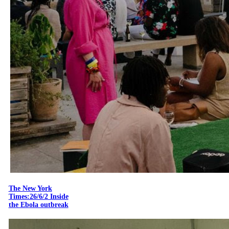
The New York
Times:26/6/2 Inside
the Ebola outbreak