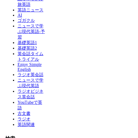
旅英語
英語ニュース
AI
ゴガクル
ニュースで学
ぶ現代英語-予
習
基礎英語1
基礎英語2
英会話タイム
トライアル
Enjoy Simple
English
ラジオ英会話
ニュースで学
ぶ現代英語
ラジオビジネ
ス英会話
YouTubeで英
語
古文書
ラジオ
英語関連