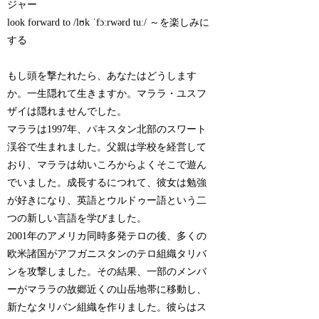
ジャー
look forward to /lʊk ˈfɔːrwərd tuː/ ～を楽しみに
する
もし頭を撃たれたら、あなたはどうします
か。一生隠れて生きますか。マララ・ユスフ
ザイは隠れませんでした。
マララは1997年、パキスタン北部のスワート
渓谷で生まれました。父親は学校を経営して
おり、マララは幼いころからよくそこで遊ん
でいました。成長するにつれて、彼女は勉強
が好きになり、英語とウルドゥー語という二
つの新しい言語を学びました。
2001年のアメリカ同時多発テロの後、多くの
欧米諸国がアフガニスタンのテロ組織タリバ
ンを攻撃しました。その結果、一部のメンバ
ーがマララの故郷近くの山岳地帯に移動し、
新たなタリバン組織を作りました。彼らはス