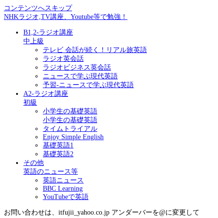
コンテンツへスキップ
NHKラジオ,TV講座、Youtube等で勉強！
B1,2-ラジオ講座
中上級
テレビ 会話が続く！リアル旅英語
ラジオ英会話
ラジオビジネス英会話
ニュースで学ぶ現代英語
予習-ニュースで学ぶ現代英語
A2-ラジオ講座
初級
小学生の基礎英語
小学生の基礎英語
タイムトライアル
Enjoy Simple English
基礎英語1
基礎英語2
その他
英語のニュース等
英語ニュース
BBC Learning
YouTubeで英語
お問い合わせは、itfujii_yahoo.co.jp アンダーバーを@に変更して