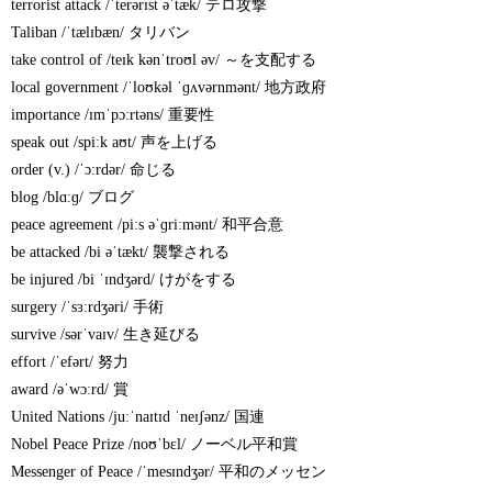
terrorist attack /ˈterərɪst əˈtæk/ テロ攻撃
Taliban /ˈtælɪbæn/ タリバン
take control of /teɪk kənˈtroʊl əv/ ～を支配する
local government /ˈloʊkəl ˈɡʌvərnmənt/ 地方政府
importance /ɪmˈpɔːrtəns/ 重要性
speak out /spiːk aʊt/ 声を上げる
order (v.) /ˈɔːrdər/ 命じる
blog /blɑːɡ/ ブログ
peace agreement /piːs əˈɡriːmənt/ 和平合意
be attacked /bi əˈtækt/ 襲撃される
be injured /bi ˈɪndʒərd/ けがをする
surgery /ˈsɜːrdʒəri/ 手術
survive /sərˈvaɪv/ 生き延びる
effort /ˈefərt/ 努力
award /əˈwɔːrd/ 賞
United Nations /juːˈnaɪtɪd ˈneɪʃənz/ 国連
Nobel Peace Prize /noʊˈbɛl/ ノーベル平和賞
Messenger of Peace /ˈmesɪndʒər/ 平和のメッセン