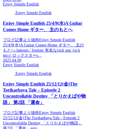
Enjoy Simple English
Enjoy Simple English
Enjoy Simple English 25/4/9(水)A Guitar
Comes Home ギター、 主のもとへ
ブログ記事より抜粋Enjoy Simple English
25/4/9(水)A Guitar Comes Home ギター、 主の
もとへ-famous /ˈfeɪməs/ 有名なrock star /rɑːk
stɑːr/ ロックスターs...
2025.04.09
Enjoy Simple English
Enjoy Simple English
Enjoy Simple English 25/12/12(金)The
Torikaebaya Tale – Episode 2
Uncontrollable Destiny 「とりかえばや物
語」 第2話 「運命」
ブログ記事より抜粋Enjoy Simple English
25/12/12(金)The Torikaebaya Tale - Episode 2
Uncontrollable Destiny 「とりかえばや物語」
第2話 「運命」autu...