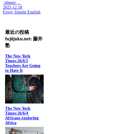
ˈplænɪt/ ...
2025.12.18
Enjoy Simple English
最近の投稿
fujiijuku.net: 藤井
塾
The New York
Times:26/6/5
Teachers Are Going
to Hate It
The New York
Times:26/6/4
Africans exploring
Africa