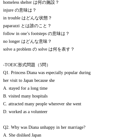
homeless shelter は何の施設？
injure の意味は？
in trouble はどんな状態？
paparazzi とは誰のこと？
follow in one’s footsteps の意味は？
no longer はどんな意味？
solve a problem の solve は何を表す？
-TOEIC形式問題（5問）
Q1. Princess Diana was especially popular during
her visit to Japan because she
A. stayed for a long time
B. visited many hospitals
C. attracted many people wherever she went
D. worked as a volunteer
Q2. Why was Diana unhappy in her marriage?
A. She disliked Japan