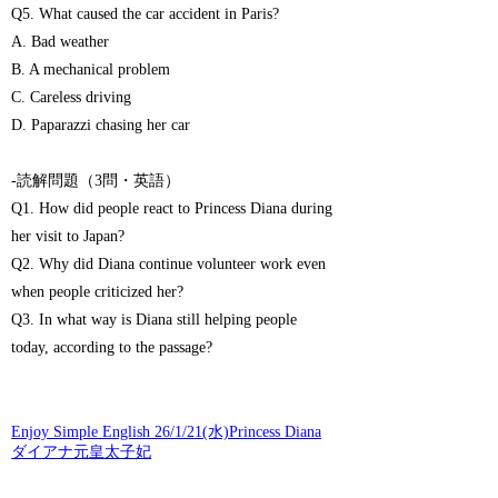
Q5. What caused the car accident in Paris?
A. Bad weather
B. A mechanical problem
C. Careless driving
D. Paparazzi chasing her car
-読解問題（3問・英語）
Q1. How did people react to Princess Diana during
her visit to Japan?
Q2. Why did Diana continue volunteer work even
when people criticized her?
Q3. In what way is Diana still helping people
today, according to the passage?
Enjoy Simple English 26/1/21(水)Princess Diana
ダイアナ元皇太子妃