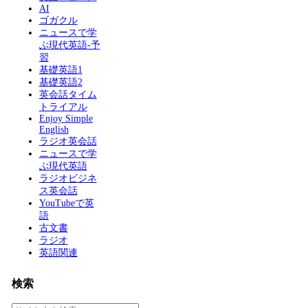
AI
ゴガクル
ニュースで学
ぶ現代英語-予
習
基礎英語1
基礎英語2
英会話タイム
トライアル
Enjoy Simple
English
ラジオ英会話
ニュースで学
ぶ現代英語
ラジオビジネ
ス英会話
YouTubeで英
語
古文書
ラジオ
英語関連
検索