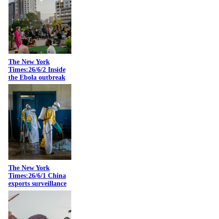
The New York
Times:26/6/2 Inside
the Ebola outbreak
The New York
Times:26/6/1 China
exports surveillance