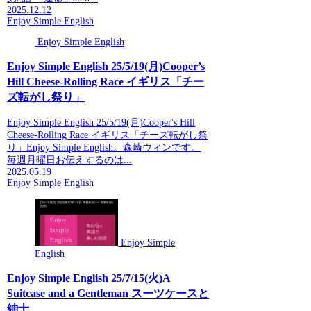
2025.12.12
Enjoy Simple English
Enjoy Simple English
Enjoy Simple English 25/5/19(月)Cooper’s
Hill Cheese-Rolling Race イギリス「チー
ズ転がし祭り」
Enjoy Simple English 25/5/19(月)Cooper's Hill
Cheese-Rolling Race イギリス「チーズ転がし祭
り」Enjoy Simple English。森崎ウィンです。
毎週月曜日お伝えするのは...
2025.05.19
Enjoy Simple English
Enjoy Simple
English
Enjoy Simple English 25/7/15(火)A
Suitcase and a Gentleman スーツケースと
紳士