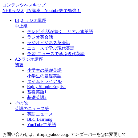
コンテンツへスキップ
NHKラジオ,TV講座、Youtube等で勉強！
B1,2-ラジオ講座
中上級
テレビ 会話が続く！リアル旅英語
ラジオ英会話
ラジオビジネス英会話
ニュースで学ぶ現代英語
予習-ニュースで学ぶ現代英語
A2-ラジオ講座
初級
小学生の基礎英語
小学生の基礎英語
タイムトライアル
Enjoy Simple English
基礎英語1
基礎英語2
その他
英語のニュース等
英語ニュース
BBC Learning
YouTubeで英語
お問い合わせは、itfujii_yahoo.co.jp アンダーバーを@に変更して