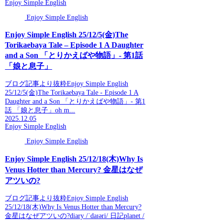
Enjoy Simple English
Enjoy Simple English
Enjoy Simple English 25/12/5(金)The
Torikaebaya Tale – Episode 1 A Daughter
and a Son 「とりかえばや物語」- 第1話
「娘と息子」
ブログ記事より抜粋Enjoy Simple English
25/12/5(金)The Torikaebaya Tale - Episode 1 A
Daughter and a Son 「とりかえばや物語」- 第1
話 「娘と息子」oh m...
2025.12.05
Enjoy Simple English
Enjoy Simple English
Enjoy Simple English 25/12/18(木)Why Is
Venus Hotter than Mercury? 金星はなぜ
アツいの?
ブログ記事より抜粋Enjoy Simple English
25/12/18(木)Why Is Venus Hotter than Mercury?
金星はなぜアツいの?diary /ˈdaɪəri/ 日記planet /