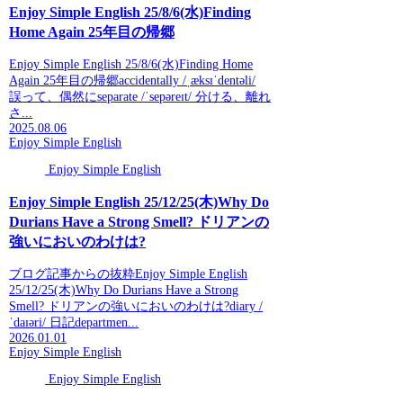
Enjoy Simple English 25/8/6(水)Finding
Home Again 25年目の帰郷
Enjoy Simple English 25/8/6(水)Finding Home
Again 25年目の帰郷accidentally /ˌæksɪˈdentəli/
誤って、偶然にseparate /ˈsepəreɪt/ 分ける、離れ
さ...
2025.08.06
Enjoy Simple English
Enjoy Simple English
Enjoy Simple English 25/12/25(木)Why Do
Durians Have a Strong Smell? ドリアンの
強いにおいのわけは?
ブログ記事からの抜粋Enjoy Simple English
25/12/25(木)Why Do Durians Have a Strong
Smell? ドリアンの強いにおいのわけは?diary /
ˈdaɪəri/ 日記departmen...
2026.01.01
Enjoy Simple English
Enjoy Simple English