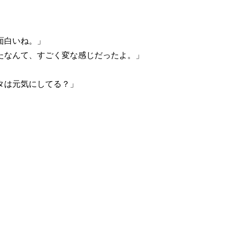
面白いね。」
たなんて、すごく変な感じだったよ。」
」
タは元気にしてる？」