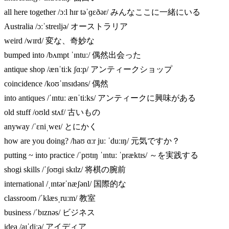
all here together /ɔːl hɪr təˈɡɛðər/ みんなここに一緒にいる
Australia /ɔːˈstreɪljə/ オーストラリア
weird /wɪrd/ 変な、奇妙な
bumped into /bʌmpt ˈɪntuː/ 偶然出会った
antique shop /ænˈtiːk ʃɑːp/ アンティークショップ
coincidence /koʊˈɪnsɪdəns/ 偶然
into antiques /ˈɪntuː ænˈtiːks/ アンティークに興味がある
old stuff /oʊld stʌf/ 古いもの
anyway /ˈɛniˌweɪ/ とにかく
how are you doing? /haʊ ɑːr juː ˈduːɪŋ/ 元気ですか？
putting ~ into practice /ˈpʊtɪŋ ˈɪntuː ˈpræktɪs/ ～を実践する
shogi skills /ˈʃoʊɡi skɪlz/ 将棋の腕前
international /ˌɪntərˈnæʃənl/ 国際的な
classroom /ˈklæsˌruːm/ 教室
business /ˈbɪznəs/ ビジネス
idea /aɪˈdiːə/ アイディア