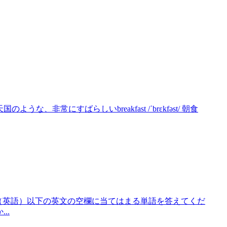
/ 天国のような、非常にすばらしいbreakfast /ˈbrɛkfəst/ 朝食
埋めクイズ（英語）以下の英文の空欄に当てはまる単語を答えてくだ
...