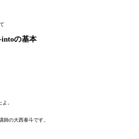
して
-intoの基本
たよ。
講師の大西泰斗です。