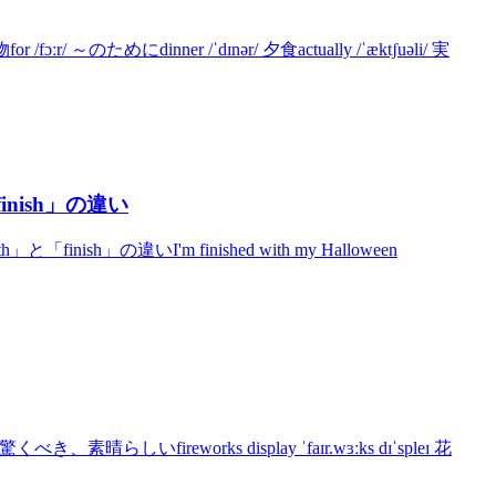
ɔːr/ ～のためにdinner /ˈdɪnər/ 夕食actually /ˈæktʃuəli/ 実
「finish」の違い
「finish」の違いI'm finished with my Halloween
き、素晴らしいfireworks display ˈfaɪr.wɜːks dɪˈspleɪ 花