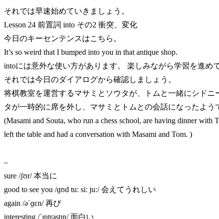
それでは早速始めていきましょう。
Lesson 24 前置詞 into その2 衝突、変化
今日のキーセンテンスはこちら。
It’s so weird that I bumped into you in that antique shop.
intoには意外な使い方があります。 楽しみながら学習を進め
それでは今日のダイアログから確認しましょう。
将棋教室を運営するマサミとソウタが、トムと一緒にシドニ
タが一時的に席を外し、マサミとトムとの会話になったよう
(Masami and Souta, who run a chess school, are having dinner with To
left the table and had a conversation with Masami and Tom. )
–
sure /ʃʊr/ 本当に
good to see you /ɡʊd tuː siː juː/ 会えてうれしい
again /əˈɡɛn/ 再び
interesting /ˈɪntrəstɪŋ/ 面白い