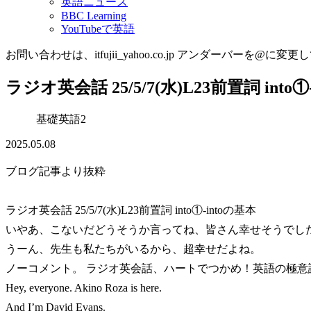
英語ニュース
BBC Learning
YouTubeで英語
お問い合わせは、itfujii_yahoo.co.jp アンダーバーを@に変更
ラジオ英会話 25/5/7(水)L23前置詞 into①
基礎英語2
2025.05.08
ブログ記事より抜粋
ラジオ英会話 25/5/7(水)L23前置詞 into①-intoの基本
いやあ、こないだどうそうか言ってね、皆さん幸せそうでし
うーん、先生も私たちがいるから、超幸せだよね。
ノーコメント。 ラジオ英会話、ハートでつかめ！英語の極意
Hey, everyone. Akino Roza is here.
And I’m David Evans.