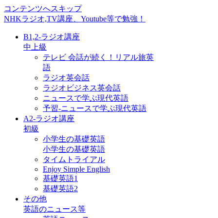
コンテンツへスキップ
NHKラジオ,TV講座、Youtube等で勉強！
B1,2-ラジオ講座
中上級
テレビ 会話が続く！リアル旅英
語
ラジオ英会話
ラジオビジネス英会話
ニュースで学ぶ現代英語
予習-ニュースで学ぶ現代英語
A2-ラジオ講座
初級
小学生の基礎英語
小学生の基礎英語
タイムトライアル
Enjoy Simple English
基礎英語1
基礎英語2
その他
英語のニュース等