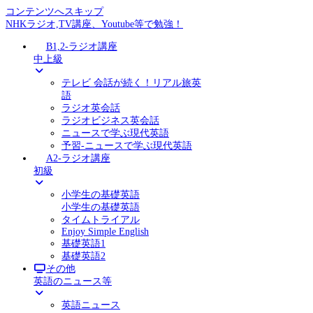
コンテンツへスキップ
NHKラジオ,TV講座、Youtube等で勉強！
B1,2-ラジオ講座
中上級
テレビ 会話が続く！リアル旅英
語
ラジオ英会話
ラジオビジネス英会話
ニュースで学ぶ現代英語
予習-ニュースで学ぶ現代英語
A2-ラジオ講座
初級
小学生の基礎英語
小学生の基礎英語
タイムトライアル
Enjoy Simple English
基礎英語1
基礎英語2
その他
英語のニュース等
英語ニュース