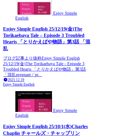
Enjoy Simple
English
Enjoy Simple English 25/12/19(金)The
Torikaebaya Tale – Episode 3 Troubled
Hearts 「とりかえばや物語」第3話 「混
乱
ブログ記事より抜粋Enjoy Simple English
25/12/19(金)The Torikaebaya Tale - Episode 3
Troubled Hearts 「とりかえばや物語」第3話
「混乱pregnant /ˈpr...
2025.12.19
Enjoy Simple English
Enjoy Simple
English
Enjoy Simple English 25/10/1(水)Charles
Chaplin チャールズ・チャップリン