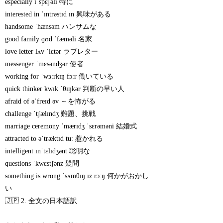
especially ɪˈspɛʃəli 特に
interested in ˈɪntrəstɪd ɪn 興味がある
handsome ˈhænsəm ハンサムな
good family ɡʊd ˈfæməli 名家
love letter lʌv ˈlɛtər ラブレター
messenger ˈmɛsəndʒər 使者
working for ˈwɜːrkɪŋ fɔːr 働いている
quick thinker kwɪk ˈθɪŋkər 判断の早い人
afraid of əˈfreɪd əv ～を怖がる
challenge ˈtʃælɪndʒ 難題、挑戦
marriage ceremony ˈmærɪdʒ ˈsɛrəməni 結婚式
attracted to əˈtræktɪd tuː 惹かれる
intelligent ɪnˈtɛlɪdʒənt 聡明な
questions ˈkwɛstʃənz 疑問
something is wrong ˈsʌmθɪŋ ɪz rɔːŋ 何かがおかし
い
🇯🇵 2. 全文の日本語訳