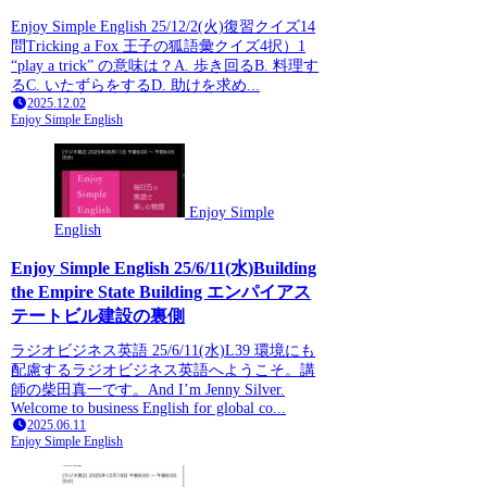
Enjoy Simple English 25/12/2(火)復習クイズ14
問Tricking a Fox 王子の狐語彙クイズ4択）1
“play a trick” の意味は？A. 歩き回るB. 料理す
るC. いたずらをするD. 助けを求め...
2025.12.02
Enjoy Simple English
Enjoy Simple
English
Enjoy Simple English 25/6/11(水)Building
the Empire State Building エンパイアス
テートビル建設の裏側
ラジオビジネス英語 25/6/11(水)L39 環境にも
配慮するラジオビジネス英語へようこそ。講
師の柴田真一です。And I’m Jenny Silver.
Welcome to business English for global co...
2025.06.11
Enjoy Simple English