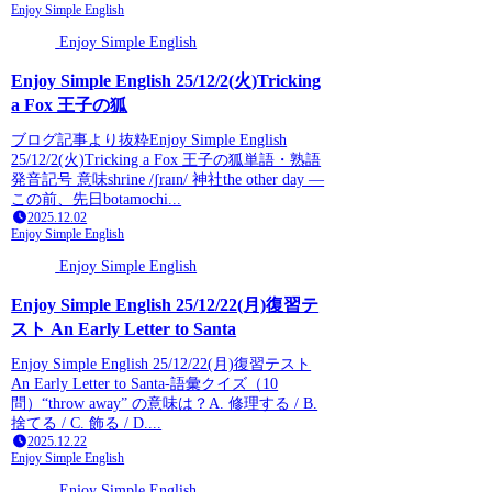
Enjoy Simple English
Enjoy Simple English
Enjoy Simple English 25/12/2(火)Tricking
a Fox 王子の狐
ブログ記事より抜粋Enjoy Simple English
25/12/2(火)Tricking a Fox 王子の狐単語・熟語
発音記号 意味shrine /ʃraɪn/ 神社the other day —
この前、先日botamochi...
2025.12.02
Enjoy Simple English
Enjoy Simple English
Enjoy Simple English 25/12/22(月)復習テ
スト An Early Letter to Santa
Enjoy Simple English 25/12/22(月)復習テスト
An Early Letter to Santa-語彙クイズ（10
問）“throw away” の意味は？A. 修理する / B.
捨てる / C. 飾る / D....
2025.12.22
Enjoy Simple English
Enjoy Simple English