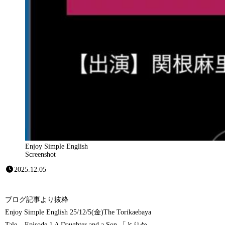
Enjoy Simple English
Screenshot
2025.12.05
ブログ記事より抜粋
Enjoy Simple English 25/12/5(金)The Torikaebaya
Tale – Episode 1 A Daughter and a Son 「とりか