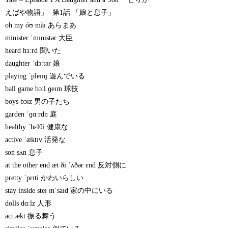
えばや物語」- 第1話 「娘と息子」
oh my óʊ màɪ あらまあ
minister ˈmɪnɪstər 大臣
heard hɜːrd 聞いた
daughter ˈdɔːtər 娘
playing ˈpleɪɪŋ 遊んでいる
ball game bɔːl ɡeɪm 球技
boys bɔɪz 男の子たち
garden ˈɡɑːrdn 庭
healthy ˈhɛlθi 健康な
active ˈæktɪv 活発な
son sʌn 息子
at the other end æt ði ˈʌðər ɛnd 反対側に
pretty ˈprɪti かわいらしい
stay inside steɪ ɪnˈsaɪd 家の中にいる
dolls dɑːlz 人形
act ækt 振る舞う