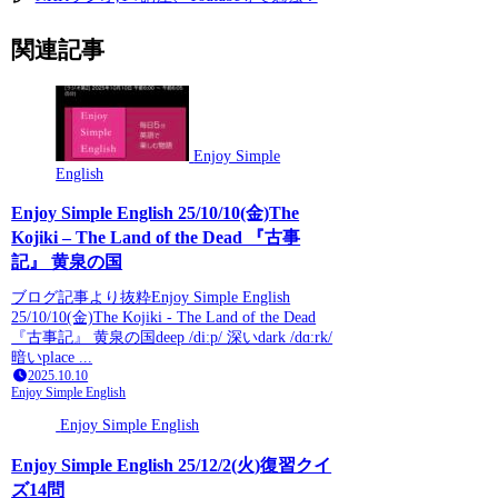
関連記事
Enjoy Simple
English
Enjoy Simple English 25/10/10(金)The
Kojiki – The Land of the Dead 『古事
記』 黄泉の国
ブログ記事より抜粋Enjoy Simple English
25/10/10(金)The Kojiki - The Land of the Dead
『古事記』 黄泉の国deep /diːp/ 深いdark /dɑːrk/
暗いplace ...
2025.10.10
Enjoy Simple English
Enjoy Simple English
Enjoy Simple English 25/12/2(火)復習クイ
ズ14問