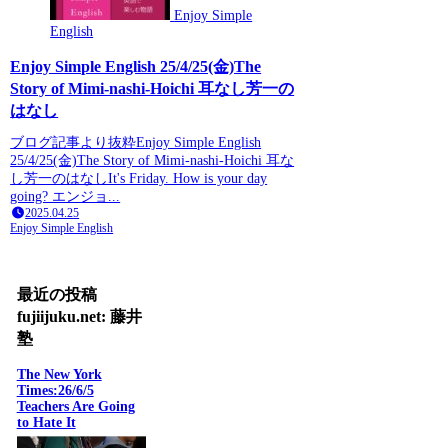
Enjoy Simple
English
Enjoy Simple English 25/4/25(金)The
Story of Mimi-nashi-Hoichi 耳なし芳一の
はなし
ブログ記事より抜粋Enjoy Simple English
25/4/25(金)The Story of Mimi-nashi-Hoichi 耳な
し芳一のはなしIt's Friday. How is your day
going? エンジョ...
2025.04.25
Enjoy Simple English
最近の投稿
fujiijuku.net: 藤井
塾
The New York
Times:26/6/5
Teachers Are Going
to Hate It