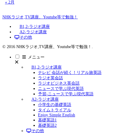
« 2月
NHKラジオ,TV講座、Youtube等で勉強！
B1,2-ラジオ講座
A2-ラジオ講座
その他
© 2016 NHKラジオ,TV講座、Youtube等で勉強！.
メニュー
B1,2-ラジオ講座
テレビ 会話が続く！リアル旅英語
ラジオ英会話
ラジオビジネス英会話
ニュースで学ぶ現代英語
予習-ニュースで学ぶ現代英語
A2-ラジオ講座
小学生の基礎英語
タイムトライアル
Enjoy Simple English
基礎英語1
基礎英語2
その他