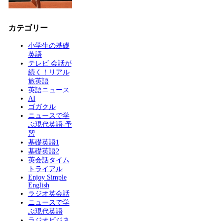
カテゴリー
小学生の基礎
英語
テレビ 会話が
続く！リアル
旅英語
英語ニュース
AI
ゴガクル
ニュースで学
ぶ現代英語-予
習
基礎英語1
基礎英語2
英会話タイム
トライアル
Enjoy Simple
English
ラジオ英会話
ニュースで学
ぶ現代英語
ラジオビジネ