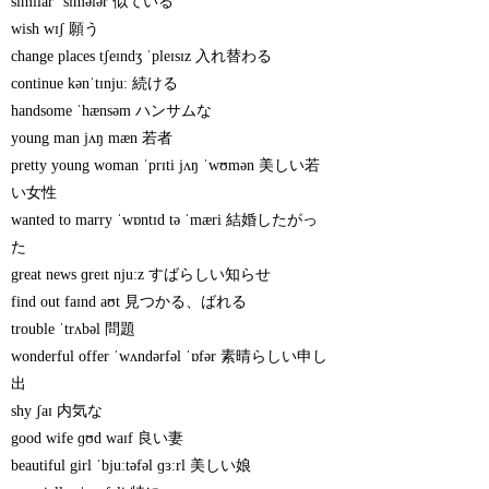
similar ˈsɪmələr 似ている
wish wɪʃ 願う
change places tʃeɪndʒ ˈpleɪsɪz 入れ替わる
continue kənˈtɪnjuː 続ける
handsome ˈhænsəm ハンサムな
young man jʌŋ mæn 若者
pretty young woman ˈprɪti jʌŋ ˈwʊmən 美しい若
い女性
wanted to marry ˈwɒntɪd tə ˈmæri 結婚したがっ
た
great news ɡreɪt njuːz すばらしい知らせ
find out faɪnd aʊt 見つかる、ばれる
trouble ˈtrʌbəl 問題
wonderful offer ˈwʌndərfəl ˈɒfər 素晴らしい申し
出
shy ʃaɪ 内気な
good wife ɡʊd waɪf 良い妻
beautiful girl ˈbjuːtəfəl ɡɜːrl 美しい娘