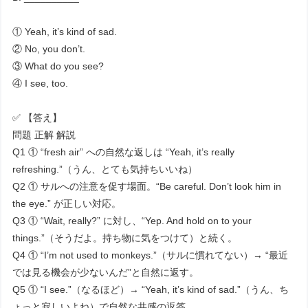
① Yeah, it’s kind of sad.
② No, you don’t.
③ What do you see?
④ I see, too.
✅ 【答え】
問題 正解 解説
Q1 ① “fresh air” への自然な返しは “Yeah, it’s really
refreshing.”（うん、とても気持ちいいね）
Q2 ① サルへの注意を促す場面。“Be careful. Don’t look him in
the eye.” が正しい対応。
Q3 ① “Wait, really?” に対し、“Yep. And hold on to your
things.”（そうだよ。持ち物に気をつけて）と続く。
Q4 ① “I’m not used to monkeys.”（サルに慣れてない）→ “最近
では見る機会が少ないんだ”と自然に返す。
Q5 ① “I see.”（なるほど）→ “Yeah, it’s kind of sad.”（うん、ち
ょっと寂しいよね）で自然な共感の返答。