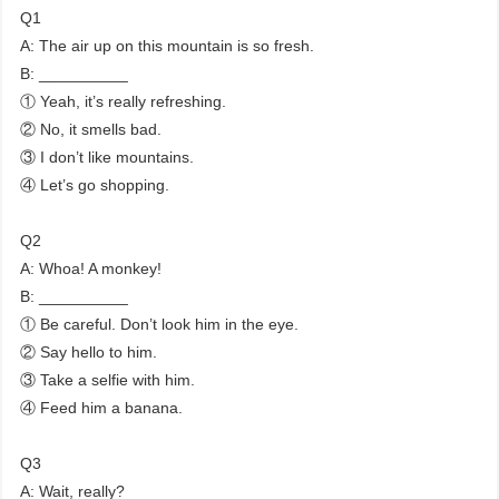
Q1
A: The air up on this mountain is so fresh.
B: __________
① Yeah, it’s really refreshing.
② No, it smells bad.
③ I don’t like mountains.
④ Let’s go shopping.
Q2
A: Whoa! A monkey!
B: __________
① Be careful. Don’t look him in the eye.
② Say hello to him.
③ Take a selfie with him.
④ Feed him a banana.
Q3
A: Wait, really?