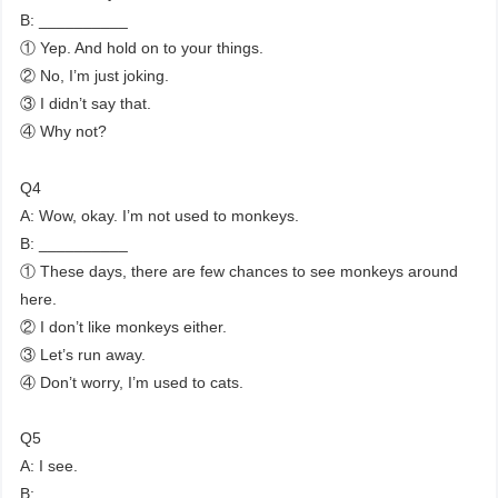
B: __________
① Yep. And hold on to your things.
② No, I’m just joking.
③ I didn’t say that.
④ Why not?
Q4
A: Wow, okay. I’m not used to monkeys.
B: __________
① These days, there are few chances to see monkeys around
here.
② I don’t like monkeys either.
③ Let’s run away.
④ Don’t worry, I’m used to cats.
Q5
A: I see.
B: __________