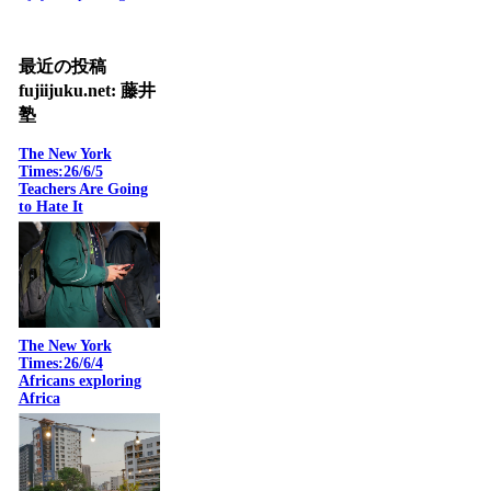
最近の投稿
fujiijuku.net: 藤井
塾
The New York
Times:26/6/5
Teachers Are Going
to Hate It
The New York
Times:26/6/4
Africans exploring
Africa