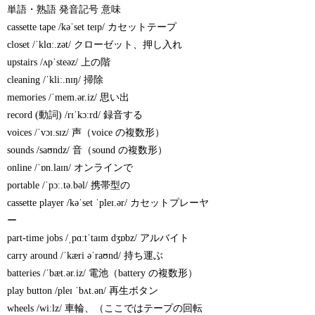
単語・熟語 発音記号 意味
cassette tape /kəˈset teɪp/ カセットテープ
closet /ˈklɑː.zət/ クローゼット、押し入れ
upstairs /ʌpˈsteəz/ 上の階
cleaning /ˈkliː.nɪŋ/ 掃除
memories /ˈmem.ər.iz/ 思い出
record (動詞) /rɪˈkɔːrd/ 録音する
voices /ˈvɔɪ.sɪz/ 声（voice の複数形）
sounds /saʊndz/ 音（sound の複数形）
online /ˈɒn.laɪn/ オンラインで
portable /ˈpɔː.tə.bəl/ 携帯型の
cassette player /kəˈset ˈpleɪ.ər/ カセットプレーヤ
ー
part-time jobs /ˌpɑːtˈtaɪm dʒɒbz/ アルバイト
carry around /ˈkæri əˈraʊnd/ 持ち運ぶ
batteries /ˈbæt.ər.iz/ 電池（battery の複数形）
play button /pleɪ ˈbʌt.ən/ 再生ボタン
wheels /wiːlz/ 車輪、（ここではテープの回転