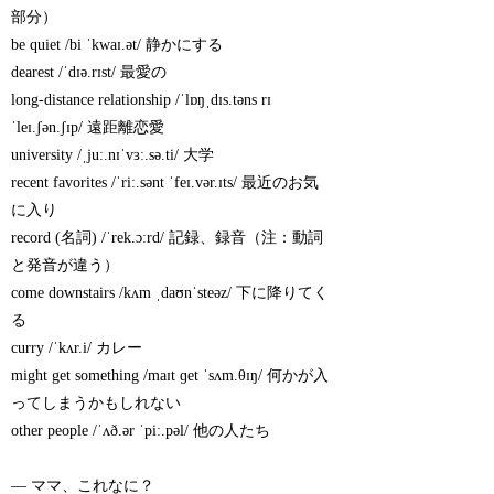
部分）
be quiet /bi ˈkwaɪ.ət/ 静かにする
dearest /ˈdɪə.rɪst/ 最愛の
long-distance relationship /ˈlɒŋˌdɪs.təns rɪ
ˈleɪ.ʃən.ʃɪp/ 遠距離恋愛
university /ˌjuː.nɪˈvɜː.sə.ti/ 大学
recent favorites /ˈriː.sənt ˈfeɪ.vər.ɪts/ 最近のお気
に入り
record (名詞) /ˈrek.ɔːrd/ 記録、録音（注：動詞
と発音が違う）
come downstairs /kʌm ˌdaʊnˈsteəz/ 下に降りてく
る
curry /ˈkʌr.i/ カレー
might get something /maɪt ɡet ˈsʌm.θɪŋ/ 何かが入
ってしまうかもしれない
other people /ˈʌð.ər ˈpiː.pəl/ 他の人たち
— ママ、これなに？