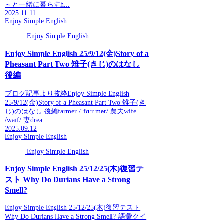
～と一緒に暮らすh...
2025.11.11
Enjoy Simple English
Enjoy Simple English
Enjoy Simple English 25/9/12(金)Story of a
Pheasant Part Two 雉子(きじ)のはなし
後編
ブログ記事より抜粋Enjoy Simple English
25/9/12(金)Story of a Pheasant Part Two 雉子(き
じ)のはなし 後編farmer /ˈfɑːr.mər/ 農夫wife
/waɪf/ 妻drea...
2025.09.12
Enjoy Simple English
Enjoy Simple English
Enjoy Simple English 25/12/25(木)復習テ
スト Why Do Durians Have a Strong
Smell?
Enjoy Simple English 25/12/25(木)復習テスト
Why Do Durians Have a Strong Smell?-語彙クイ