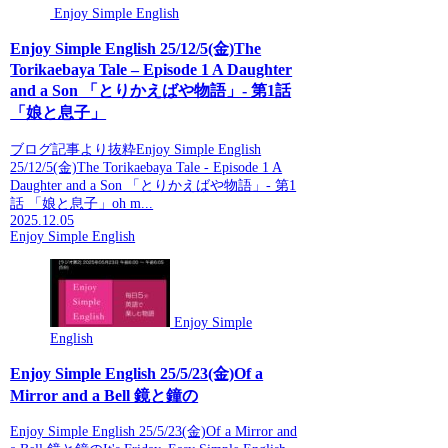
Enjoy Simple English
Enjoy Simple English 25/12/5(金)The
Torikaebaya Tale – Episode 1 A Daughter
and a Son 「とりかえばや物語」- 第1話
「娘と息子」
ブログ記事より抜粋Enjoy Simple English
25/12/5(金)The Torikaebaya Tale - Episode 1 A
Daughter and a Son 「とりかえばや物語」- 第1
話 「娘と息子」oh m...
2025.12.05
Enjoy Simple English
Enjoy Simple
English
Enjoy Simple English 25/5/23(金)Of a
Mirror and a Bell 鏡と鐘の
Enjoy Simple English 25/5/23(金)Of a Mirror and