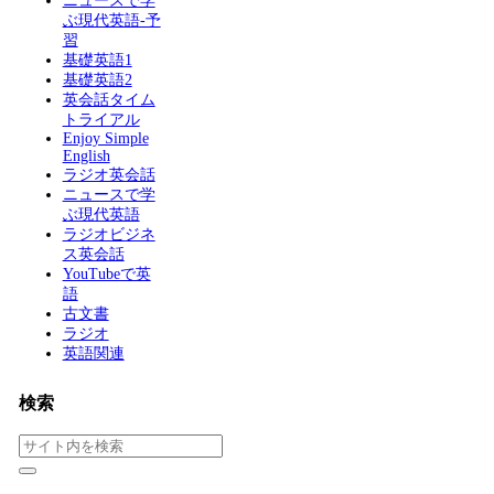
ニュースで学
ぶ現代英語-予
習
基礎英語1
基礎英語2
英会話タイム
トライアル
Enjoy Simple
English
ラジオ英会話
ニュースで学
ぶ現代英語
ラジオビジネ
ス英会話
YouTubeで英
語
古文書
ラジオ
英語関連
検索