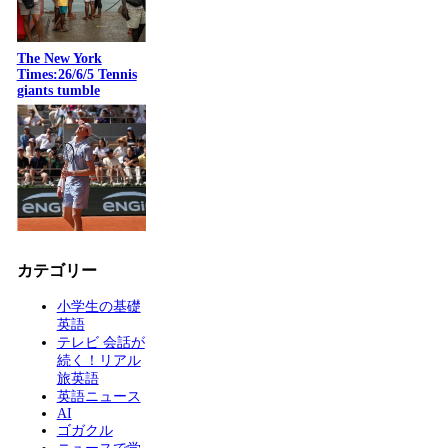
The New York
Times:26/6/5 Tennis
giants tumble
カテゴリー
小学生の基礎
英語
テレビ 会話が
続く！リアル
旅英語
英語ニュース
AI
ゴガクル