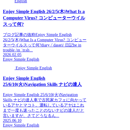
English
Enjoy Simple English 26/2/5(木)What Is a
Computer Virus? コンピューターウイル
スって何?
ブログ記事の抜粋Enjoy Simple English
26/2/5(木)What Is a Computer Virus? コンピュー
ターウイルスって何?diary /ˈdaɪəri/ 日記be in
trouble /ɪn ˈtrʌb...
2026.02.05
Enjoy Simple English
Enjoy Simple English
Enjoy Simple English
25/6/10(火)Navigation Skills ナビの達人
Enjoy Simple English 25/6/10(火)Navigation
Skills ナビの達人車で古民家カフェに向かって
いるアヤとマコト。運転しているアヤはこれ
まで一度も迷ったことのないナビの達人だと
言いますが、さてどうなるん...
2025.06.10
Enjoy Simple English