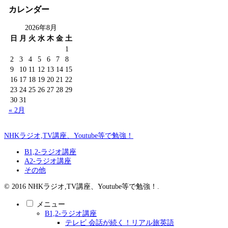
カレンダー
2026年8月
日
月
火
水
木
金
土
1
2
3
4
5
6
7
8
9
10
11
12
13
14
15
16
17
18
19
20
21
22
23
24
25
26
27
28
29
30
31
« 2月
NHKラジオ,TV講座、Youtube等で勉強！
B1,2-ラジオ講座
A2-ラジオ講座
その他
© 2016 NHKラジオ,TV講座、Youtube等で勉強！.
メニュー
B1,2-ラジオ講座
テレビ 会話が続く！リアル旅英語