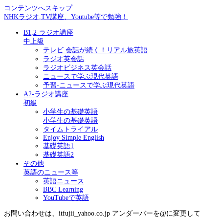
コンテンツへスキップ
NHKラジオ,TV講座、Youtube等で勉強！
B1,2-ラジオ講座
中上級
テレビ 会話が続く！リアル旅英語
ラジオ英会話
ラジオビジネス英会話
ニュースで学ぶ現代英語
予習-ニュースで学ぶ現代英語
A2-ラジオ講座
初級
小学生の基礎英語
小学生の基礎英語
タイムトライアル
Enjoy Simple English
基礎英語1
基礎英語2
その他
英語のニュース等
英語ニュース
BBC Learning
YouTubeで英語
お問い合わせは、itfujii_yahoo.co.jp アンダーバーを@に変更して