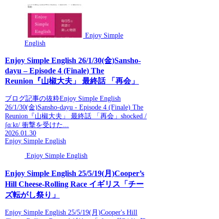
Enjoy Simple
English
Enjoy Simple English 26/1/30(金)Sansho-
dayu – Episode 4 (Finale) The
Reunion『山椒大夫」 最終話 「再会」
ブログ記事の抜粋Enjoy Simple English
26/1/30(金)Sansho-dayu - Episode 4 (Finale) The
Reunion『山椒大夫」 最終話 「再会」shocked /
ʃɑːkt/ 衝撃を受けた...
2026.01.30
Enjoy Simple English
Enjoy Simple English
Enjoy Simple English 25/5/19(月)Cooper’s
Hill Cheese-Rolling Race イギリス「チー
ズ転がし祭り」
Enjoy Simple English 25/5/19(月)Cooper's Hill