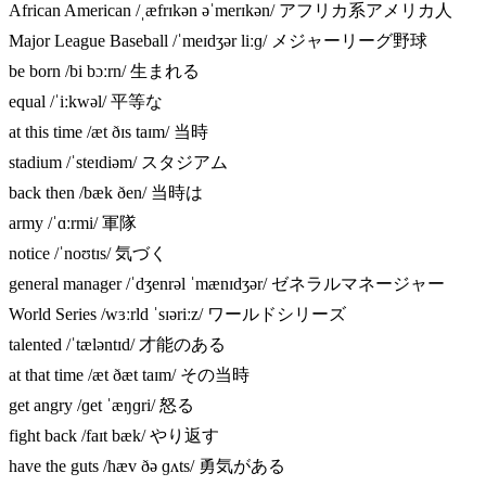
African American /ˌæfrɪkən əˈmerɪkən/ アフリカ系アメリカ人
Major League Baseball /ˈmeɪdʒər liːɡ/ メジャーリーグ野球
be born /bi bɔːrn/ 生まれる
equal /ˈiːkwəl/ 平等な
at this time /æt ðɪs taɪm/ 当時
stadium /ˈsteɪdiəm/ スタジアム
back then /bæk ðen/ 当時は
army /ˈɑːrmi/ 軍隊
notice /ˈnoʊtɪs/ 気づく
general manager /ˈdʒenrəl ˈmænɪdʒər/ ゼネラルマネージャー
World Series /wɜːrld ˈsɪəriːz/ ワールドシリーズ
talented /ˈtæləntɪd/ 才能のある
at that time /æt ðæt taɪm/ その当時
get angry /ɡet ˈæŋɡri/ 怒る
fight back /faɪt bæk/ やり返す
have the guts /hæv ðə ɡʌts/ 勇気がある