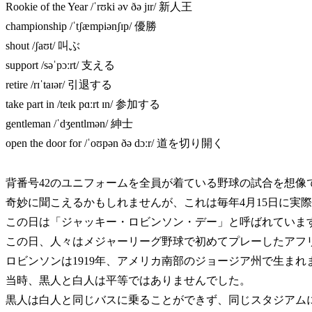
Rookie of the Year /ˈrʊki əv ðə jɪr/ 新人王
championship /ˈtʃæmpiənʃɪp/ 優勝
shout /ʃaʊt/ 叫ぶ
support /səˈpɔːrt/ 支える
retire /rɪˈtaɪər/ 引退する
take part in /teɪk pɑːrt ɪn/ 参加する
gentleman /ˈdʒentlmən/ 紳士
open the door for /ˈoʊpən ðə dɔːr/ 道を切り開く
背番号42のユニフォームを全員が着ている野球の試合を想像
奇妙に聞こえるかもしれませんが、これは毎年4月15日に実
この日は「ジャッキー・ロビンソン・デー」と呼ばれていま
この日、人々はメジャーリーグ野球で初めてプレーしたアフ
ロビンソンは1919年、アメリカ南部のジョージア州で生まれ
当時、黒人と白人は平等ではありませんでした。
黒人は白人と同じバスに乗ることができず、同じスタジアム