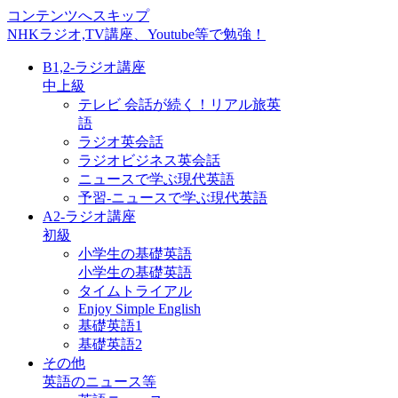
コンテンツへスキップ
NHKラジオ,TV講座、Youtube等で勉強！
B1,2-ラジオ講座
中上級
テレビ 会話が続く！リアル旅英
語
ラジオ英会話
ラジオビジネス英会話
ニュースで学ぶ現代英語
予習-ニュースで学ぶ現代英語
A2-ラジオ講座
初級
小学生の基礎英語
小学生の基礎英語
タイムトライアル
Enjoy Simple English
基礎英語1
基礎英語2
その他
英語のニュース等