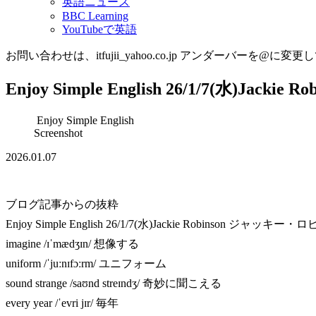
英語ニュース
BBC Learning
YouTubeで英語
お問い合わせは、itfujii_yahoo.co.jp アンダーバーを@に変更
Enjoy Simple English 26/1/7(水)Ja
Enjoy Simple English
Screenshot
2026.01.07
ブログ記事からの抜粋
Enjoy Simple English 26/1/7(水)Jackie Robinson ジャッキ
imagine /ɪˈmædʒɪn/ 想像する
uniform /ˈjuːnɪfɔːrm/ ユニフォーム
sound strange /saʊnd streɪndʒ/ 奇妙に聞こえる
every year /ˈevri jɪr/ 毎年