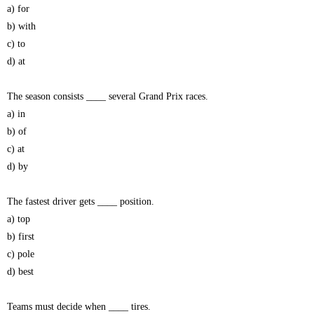
a) for
b) with
c) to
d) at
The season consists ____ several Grand Prix races.
a) in
b) of
c) at
d) by
The fastest driver gets ____ position.
a) top
b) first
c) pole
d) best
Teams must decide when ____ tires.