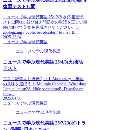
ニュースで学ぶ現代英語 25/12/3(水)難問-
復習テスト12問
ニュースで学ぶ現代英語 25/12/3(水)2-復習テ
スト12問Q1. 並び替え問題次の単語を正しい順
序に並べて英文を完成させてください。1).
apologizing / public broadcaster / to / is / Br...
2025.12.04
ニュースで学ぶ現代英語
ニュースで学ぶ現代英語
ニュースで学ぶ現代英語 25/4/8(火)復習
テスト
ブログ記事より抜粋Quiz 1: Vocabulary – 単語
の意味を選ぼう！(Multiple Choice)1. What does
“depict” mean?A. Hide somethingB. Describe or
show...
2025.04.08
ニュースで学ぶ現代英語
ニュースで学ぶ現代英語
ニュースで学ぶ現代英語 25/7/23(水)トラ
ンプ関税“日本に25%”