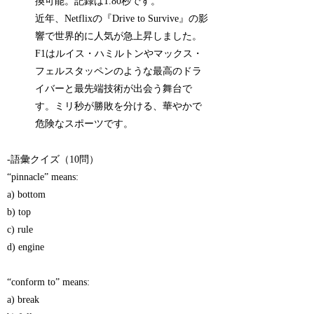
換可能。記録は1.80秒です。
近年、Netflixの『Drive to Survive』の影
響で世界的に人気が急上昇しました。
F1はルイス・ハミルトンやマックス・
フェルスタッペンのような最高のドラ
イバーと最先端技術が出会う舞台で
す。ミリ秒が勝敗を分ける、華やかで
危険なスポーツです。
-語彙クイズ（10問）
“pinnacle” means:
a) bottom
b) top
c) rule
d) engine
“conform to” means:
a) break