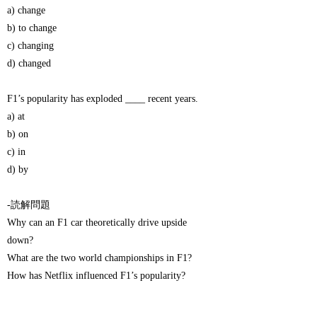
a) change
b) to change
c) changing
d) changed
F1’s popularity has exploded ____ recent years.
a) at
b) on
c) in
d) by
-読解問題
Why can an F1 car theoretically drive upside
down?
What are the two world championships in F1?
How has Netflix influenced F1’s popularity?