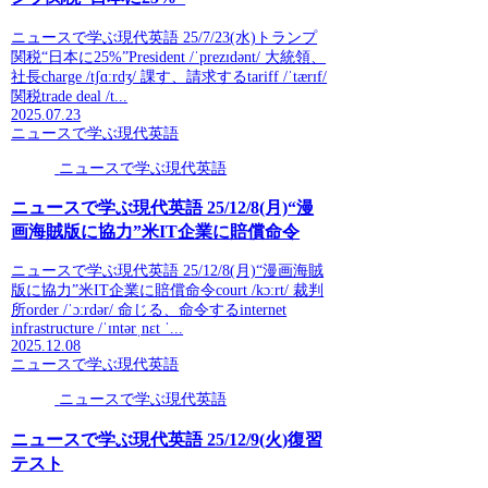
ニュースで学ぶ現代英語 25/7/23(水)トランプ
関税“日本に25%”President /ˈprezɪdənt/ 大統領、
社長charge /tʃɑːrdʒ/ 課す、請求するtariff /ˈtærɪf/
関税trade deal /t...
2025.07.23
ニュースで学ぶ現代英語
ニュースで学ぶ現代英語
ニュースで学ぶ現代英語 25/12/8(月)“漫
画海賊版に協力”米IT企業に賠償命令
ニュースで学ぶ現代英語 25/12/8(月)“漫画海賊
版に協力”米IT企業に賠償命令court /kɔːrt/ 裁判
所order /ˈɔːrdər/ 命じる、命令するinternet
infrastructure /ˈɪntərˌnɛt ˈ...
2025.12.08
ニュースで学ぶ現代英語
ニュースで学ぶ現代英語
ニュースで学ぶ現代英語 25/12/9(火)復習
テスト