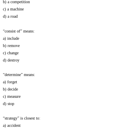
b) a competition
c) a machine
d) a road
“consist of” means:
a) include
b) remove
c) change
d) destroy
“determine” means:
a) forget
b) decide
c) measure
d) stop
“strategy” is closest to:
a) accident