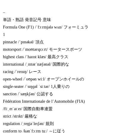
–
単語・熟語 発音記号 意味
Formula One (F1) /ˈfɔːrmjələ wʌn/ フォーミュラ
1
pinnacle /ˈpɪnəkəl/ 頂点
motorsport /ˈmoʊtərspɔːrt/ モータースポーツ
highest class /ˈhaɪɪst klæs/ 最高クラス
international /ˌɪntərˈnæʃənəl/ 国際的な
racing /ˈreɪsɪŋ/ レース
open-wheel /ˈoʊpən wiːl/ オープンホイールの
single-seater /ˈsɪŋɡəl ˈsiːtər/ 1人乗りの
sanction /ˈsæŋkʃən/ 公認する
Fédération Internationale de l’Automobile (FIA)
/fiːˌeɪˈaɪːeɪ/ 国際自動車連盟
strict /strɪkt/ 厳格な
regulation /ˌreɡjəˈleɪʃən/ 規則
conform to /kənˈfɔːrm tuː/ ～に従う