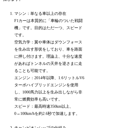
マシン：単なる車以上の存在
F1カーは本質的に「車輪のついた戦闘
機」です。目的はただ一つ、スピード
です。
空気力学：翼や車体はダウンフォース
を生み出す形状をしており、車を路面
に押し付けます。理論上、十分な速度
があればトンネルの天井を逆さまに走
ることも可能です。
エンジン：2014年以降、1.6リットルV6
ターボハイブリッドエンジンを使用
し、1000馬力以上を生み出しながら非
常に燃費効率も高いです。
スピード：最高時速350km以上、
0→100km/hを約2.6秒で加速します。
チャンピオンシップの仕組み