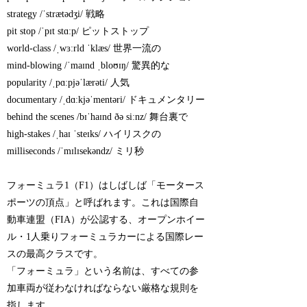
strategy /ˈstrætədʒi/ 戦略
pit stop /ˈpɪt stɑːp/ ピットストップ
world-class /ˌwɜːrld ˈklæs/ 世界一流の
mind-blowing /ˈmaɪnd ˌbloʊɪŋ/ 驚異的な
popularity /ˌpɑːpjəˈlærəti/ 人気
documentary /ˌdɑːkjəˈmentəri/ ドキュメンタリー
behind the scenes /bɪˈhaɪnd ðə siːnz/ 舞台裏で
high-stakes /ˌhaɪ ˈsteɪks/ ハイリスクの
milliseconds /ˈmɪlɪsekəndz/ ミリ秒
フォーミュラ1（F1）はしばしば「モータース
ポーツの頂点」と呼ばれます。これは国際自
動車連盟（FIA）が公認する、オープンホイー
ル・1人乗りフォーミュラカーによる国際レー
スの最高クラスです。
「フォーミュラ」という名前は、すべての参
加車両が従わなければならない厳格な規則を
指します。