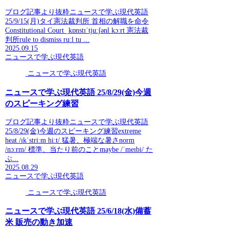
ブログ記事より抜粋ニュースで学ぶ現代英語
25/9/15(月)タイ憲法裁判所 首相の解職を命令
Constitutional Court ˌkɒnstɪˈtjuːʃənl kɔːrt 憲法裁
判所rule to dismiss ruːl tu ...
2025.09.15
ニュースで学ぶ現代英語
ニュースで学ぶ現代英語
ニュースで学ぶ現代英語 25/8/29(金)今週
のスピーキング練習
ブログ記事より抜粋ニュースで学ぶ現代英語
25/8/29(金)今週のスピーキング練習extreme
heat /ɪkˈstriːm hiːt/ 猛暑、極端な暑さnorm
/nɔːrm/ 標準、当たり前のことmaybe /ˈmeɪbi/ た
ぶ...
2025.08.29
ニュースで学ぶ現代英語
ニュースで学ぶ現代英語
ニュースで学ぶ現代英語 25/6/18(水)備蓄
米 販売の動き加速