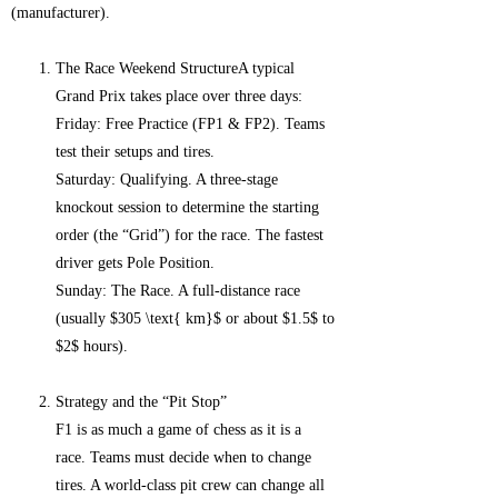
(manufacturer).
The Race Weekend StructureA typical
Grand Prix takes place over three days:
Friday: Free Practice (FP1 & FP2). Teams
test their setups and tires.
Saturday: Qualifying. A three-stage
knockout session to determine the starting
order (the “Grid”) for the race. The fastest
driver gets Pole Position.
Sunday: The Race. A full-distance race
(usually $305 \text{ km}$ or about $1.5$ to
$2$ hours).
Strategy and the “Pit Stop”
F1 is as much a game of chess as it is a
race. Teams must decide when to change
tires. A world-class pit crew can change all