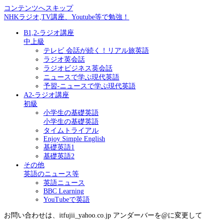
コンテンツへスキップ
NHKラジオ,TV講座、Youtube等で勉強！
B1,2-ラジオ講座
中上級
テレビ 会話が続く！リアル旅英語
ラジオ英会話
ラジオビジネス英会話
ニュースで学ぶ現代英語
予習-ニュースで学ぶ現代英語
A2-ラジオ講座
初級
小学生の基礎英語
小学生の基礎英語
タイムトライアル
Enjoy Simple English
基礎英語1
基礎英語2
その他
英語のニュース等
英語ニュース
BBC Learning
YouTubeで英語
お問い合わせは、itfujii_yahoo.co.jp アンダーバーを@に変更して