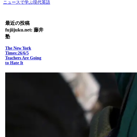
ニュースで学ぶ現代英語
最近の投稿
fujiijuku.net: 藤井
塾
The New York
Times:26/6/5
Teachers Are Going
to Hate It