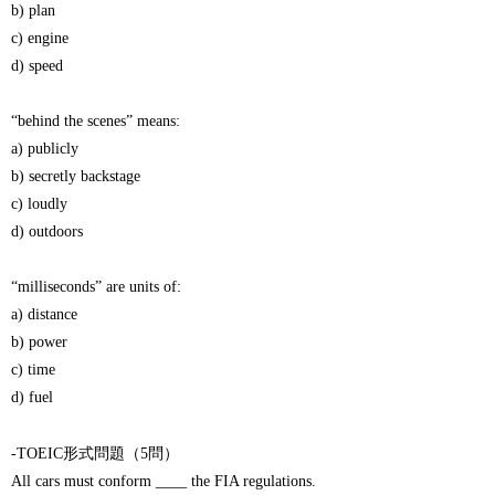
b) plan
c) engine
d) speed
“behind the scenes” means:
a) publicly
b) secretly backstage
c) loudly
d) outdoors
“milliseconds” are units of:
a) distance
b) power
c) time
d) fuel
-TOEIC形式問題（5問）
All cars must conform ____ the FIA regulations.