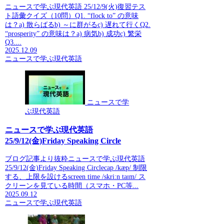
ニュースで学ぶ現代英語 25/12/9(火)復習テス
ト語彙クイズ（10問）Q1. “flock to” の意味
は？a) 散らばるb) ～に群がるc) 遅れて行くQ2.
“prosperity” の意味は？a) 病気b) 成功c) 繁栄
Q3....
2025.12.09
ニュースで学ぶ現代英語
ニュースで学
ぶ現代英語
ニュースで学ぶ現代英語
25/9/12(金)Friday Speaking Circle
ブログ記事より抜粋ニュースで学ぶ現代英語
25/9/12(金)Friday Speaking Circlecap /kæp/ 制限
する、上限を設けるscreen time /skriːn taɪm/ ス
クリーンを見ている時間（スマホ・PC等...
2025.09.12
ニュースで学ぶ現代英語