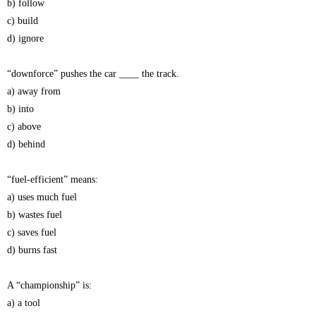
b) follow
c) build
d) ignore
“downforce” pushes the car ____ the track.
a) away from
b) into
c) above
d) behind
“fuel-efficient” means:
a) uses much fuel
b) wastes fuel
c) saves fuel
d) burns fast
A “championship” is:
a) a tool