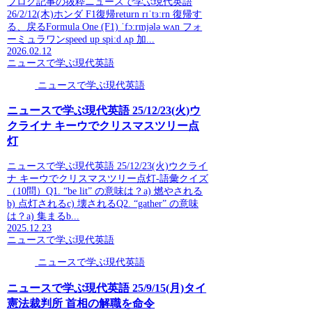
ブログ記事の抜粋ニュースで学ぶ現代英語
26/2/12(木)ホンダ F1復帰return rɪˈtɜːrn 復帰す
る、戻るFormula One (F1) ˈfɔːrmjələ wʌn フォ
ーミュラワンspeed up spiːd ʌp 加...
2026.02.12
ニュースで学ぶ現代英語
ニュースで学ぶ現代英語
ニュースで学ぶ現代英語 25/12/23(火)ウ
クライナ キーウでクリスマスツリー点
灯
ニュースで学ぶ現代英語 25/12/23(火)ウクライ
ナ キーウでクリスマスツリー点灯-語彙クイズ
（10問）Q1. “be lit” の意味は？a) 燃やされる
b) 点灯されるc) 壊されるQ2. “gather” の意味
は？a) 集まるb...
2025.12.23
ニュースで学ぶ現代英語
ニュースで学ぶ現代英語
ニュースで学ぶ現代英語 25/9/15(月)タイ
憲法裁判所 首相の解職を命令