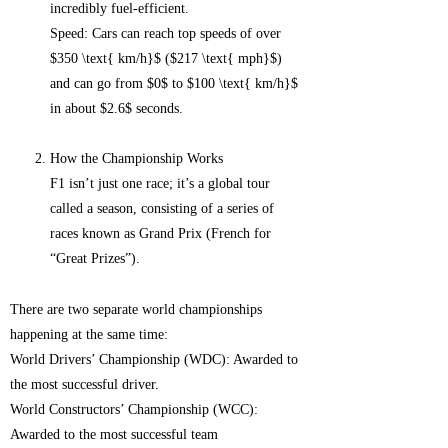
incredibly fuel-efficient.
Speed: Cars can reach top speeds of over
$350 \text{ km/h}$ ($217 \text{ mph}$)
and can go from $0$ to $100 \text{ km/h}$
in about $2.6$ seconds.
How the Championship Works
F1 isn’t just one race; it’s a global tour
called a season, consisting of a series of
races known as Grand Prix (French for
“Great Prizes”).
There are two separate world championships
happening at the same time:
World Drivers’ Championship (WDC): Awarded to
the most successful driver.
World Constructors’ Championship (WCC):
Awarded to the most successful team