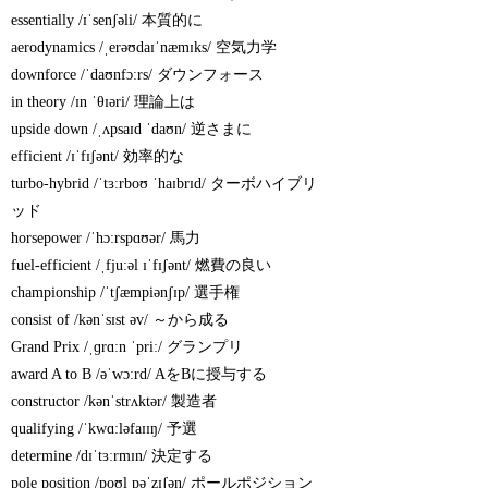
essentially /ɪˈsenʃəli/ 本質的に
aerodynamics /ˌerəʊdaɪˈnæmɪks/ 空気力学
downforce /ˈdaʊnfɔːrs/ ダウンフォース
in theory /ɪn ˈθɪəri/ 理論上は
upside down /ˌʌpsaɪd ˈdaʊn/ 逆さまに
efficient /ɪˈfɪʃənt/ 効率的な
turbo-hybrid /ˈtɜːrboʊ ˈhaɪbrɪd/ ターボハイブリ
ッド
horsepower /ˈhɔːrspɑʊər/ 馬力
fuel-efficient /ˌfjuːəl ɪˈfɪʃənt/ 燃費の良い
championship /ˈtʃæmpiənʃɪp/ 選手権
consist of /kənˈsɪst əv/ ～から成る
Grand Prix /ˌɡrɑːn ˈpriː/ グランプリ
award A to B /əˈwɔːrd/ AをBに授与する
constructor /kənˈstrʌktər/ 製造者
qualifying /ˈkwɑːləfaɪɪŋ/ 予選
determine /dɪˈtɜːrmɪn/ 決定する
pole position /poʊl pəˈzɪʃən/ ポールポジション