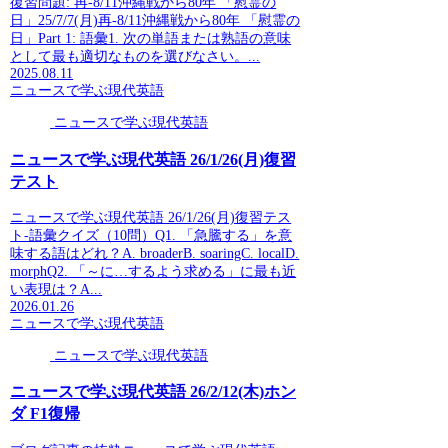
復習問題: 再-8/11沖縄戦から80年 「慰霊の
日」25/7/7(月)再-8/11沖縄戦から80年 「慰霊の
日」Part 1: 語彙1. 次の単語または熟語の意味
として最も適切なものを選びなさい。...
2025.08.11
ニュースで学ぶ現代英語
ニュースで学ぶ現代英語
ニュースで学ぶ現代英語 26/1/26(月)復習
テスト
ニュースで学ぶ現代英語 26/1/26(月)復習テス
ト-語彙クイズ（10問）Q1. 「急騰する」を意
味する語はどれ？A. broaderB. soaringC. localD.
morphQ2. 「～に…するよう求める」に最も近
い表現は？A...
2026.01.26
ニュースで学ぶ現代英語
ニュースで学ぶ現代英語
ニュースで学ぶ現代英語 26/2/12(木)ホン
ダ F1復帰