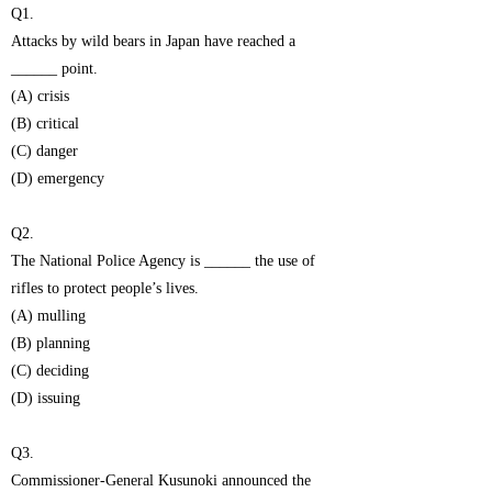
Q1.
Attacks by wild bears in Japan have reached a
______ point.
(A) crisis
(B) critical
(C) danger
(D) emergency
Q2.
The National Police Agency is ______ the use of
rifles to protect people’s lives.
(A) mulling
(B) planning
(C) deciding
(D) issuing
Q3.
Commissioner-General Kusunoki announced the