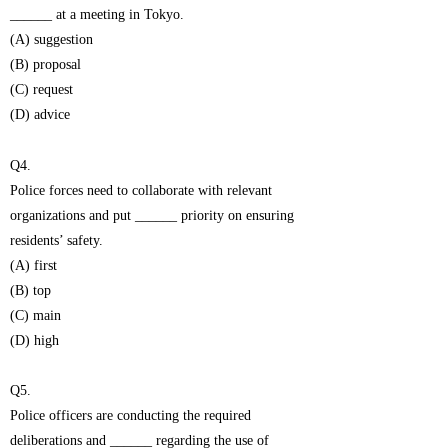
______ at a meeting in Tokyo.
(A) suggestion
(B) proposal
(C) request
(D) advice
Q4.
Police forces need to collaborate with relevant
organizations and put ______ priority on ensuring
residents’ safety.
(A) first
(B) top
(C) main
(D) high
Q5.
Police officers are conducting the required
deliberations and ______ regarding the use of