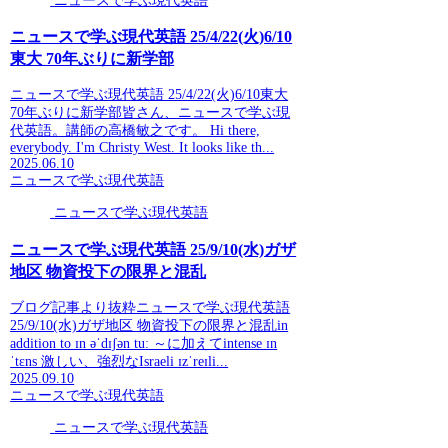
ニュースで学ぶ現代英語
ニュースで学ぶ現代英語 25/4/22(火)6/10
東大 70年ぶりに新学部
ニュースで学ぶ現代英語 25/4/22(火)6/10東大
70年ぶりに新学部皆さん、ニュースで学ぶ現
代英語。講師の高橋敏之です。 Hi there,
everybody. I'm Christy West. It looks like th...
2025.06.10
ニュースで学ぶ現代英語
ニュースで学ぶ現代英語
ニュースで学ぶ現代英語 25/9/10(水)ガザ
地区 物資投下の限界と混乱
ブログ記事より抜粋ニュースで学ぶ現代英語
25/9/10(水)ガザ地区 物資投下の限界と混乱in
addition to ɪn əˈdɪʃən tuː ～に加えてintense ɪn
ˈtɛns 激しい、強烈なIsraeli ɪzˈreɪli...
2025.09.10
ニュースで学ぶ現代英語
ニュースで学ぶ現代英語