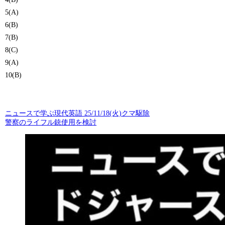
5(A)
6(B)
7(B)
8(C)
9(A)
10(B)
ニュースで学ぶ現代英語 25/11/18(火)クマ駆除
警察のライフル銃使用を検討