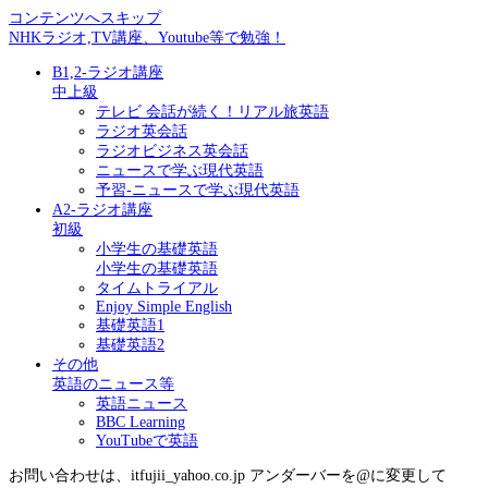
コンテンツへスキップ
NHKラジオ,TV講座、Youtube等で勉強！
B1,2-ラジオ講座
中上級
テレビ 会話が続く！リアル旅英語
ラジオ英会話
ラジオビジネス英会話
ニュースで学ぶ現代英語
予習-ニュースで学ぶ現代英語
A2-ラジオ講座
初級
小学生の基礎英語
小学生の基礎英語
タイムトライアル
Enjoy Simple English
基礎英語1
基礎英語2
その他
英語のニュース等
英語ニュース
BBC Learning
YouTubeで英語
お問い合わせは、itfujii_yahoo.co.jp アンダーバーを@に変更して