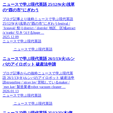
ニュースで学ぶ現代英語 25/12/9(火)浅草
の“酉の市”にぎわう
ブログ記事より抜粋ニュースで学ぶ現代英語
25/12/9(火)浅草の“酉の市”にぎわうfestival /
ˈfɛstəvəl/ 祭りdistrict /ˈdɪstrɪkt/ 地区、区域attract
/əˈtrækt/ 引きつけるhuge ...
2025.12.09
ニュースで学ぶ現代英語
ニュースで学ぶ現代英語
ニュースで学ぶ現代英語 26/1/13(火)ルン
バのアイロボット 破産法申請
ブログ記事からの抜粋ニュースで学ぶ現代英
語 26/1/13(火)ルンバのアイロボット 破産法申
請struggling /ˈstrʌɡ.lɪŋ/ 苦戦しているmaker /
ˈmeɪ.kər/ 製造業者robot vacuum cleaner ...
2026.01.13
ニュースで学ぶ現代英語
ニュースで学ぶ現代英語
ニュースで学ぶ現代英語 25/12/25(木)復