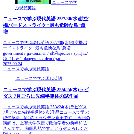
ニュースで学
ぶ現代英語
ニュースで学ぶ現代英語 25/7/30(水)航空
機バードストライク “最も危険な鳥”急
増
ニュースで学ぶ現代英語 25/7/30(水)航空機バ
ードストライク “最も危険な鳥”急増
government /ˈɡʌv.ən.mənt/ 政府species /ˈspiː.ʃiːz/
種（しゅ）dangerous /ˈdeɪn.dʒər....
2025.09.24
ニュースで学ぶ現代英語
ニュースで学ぶ現代英語
ニュースで学ぶ現代英語 25/4/24(木)ラピ
ダス 7月ごろに先端半導体の試作品
ニュースで学ぶ現代英語 25/4/24(木)ラピダス
7月ごろに先端半導体の試作品ニュースで学ぶ
現代英語、MCのトラウデン直美です。 今回の
講師は、上智大学教授で政治学者の前嶋和弘
さんです。 前嶋和弘です。どうぞよろしくお
願いいたします。 ...