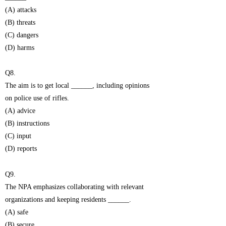
(A) attacks
(B) threats
(C) dangers
(D) harms
Q8.
The aim is to get local ______, including opinions
on police use of rifles.
(A) advice
(B) instructions
(C) input
(D) reports
Q9.
The NPA emphasizes collaborating with relevant
organizations and keeping residents ______.
(A) safe
(B) secure