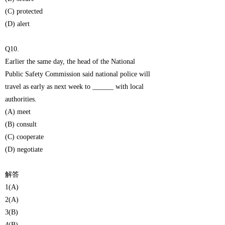
(C) protected
(D) alert
Q10.
Earlier the same day, the head of the National
Public Safety Commission said national police will
travel as early as next week to ______ with local
authorities.
(A) meet
(B) consult
(C) cooperate
(D) negotiate
解答
1(A)
2(A)
3(B)
4(B)