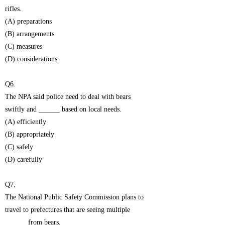
rifles.
(A) preparations
(B) arrangements
(C) measures
(D) considerations
Q6.
The NPA said police need to deal with bears
swiftly and ______ based on local needs.
(A) efficiently
(B) appropriately
(C) safely
(D) carefully
Q7.
The National Public Safety Commission plans to
travel to prefectures that are seeing multiple
______ from bears.