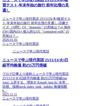
習テスト-年末年始の旅行 前年比増の見
通し
ニュースで学ぶ現代英語 25/12/25(木)復習テス
ト-年末年始の旅行 前年比増の見通し-語彙ク
イズ（10問）Q1. “domestic” の意味は？a) 海外
のb) 国内のc) 個人的なQ2. “compared with” の
意味は？...
2026.01.01
ニュースで学ぶ現代英語
ニュースで学ぶ現代英語
ニュースで学ぶ現代英語 25/11/11(火)日
経平均株価 初の5万円突破
ブログ記事より抜粋ニュースで学ぶ現代英語
25/11/11(火)日経平均株価 初の5万円突破rise
/raɪz/ 上昇する、増加するmark /mɑːrk/ 水準、
目標、指標stock index /stɒk ˈɪndeks/ 株価指数
b...
2025.11.11
ニュースで学ぶ現代英語