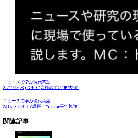
ニュースで学ぶ現代英語
25/11/19(水)TOEIC(穴埋め問題)形式7問
ニュースで学ぶ現代英語
NHKラジオ,TV講座、Youtube等で勉強！
関連記事