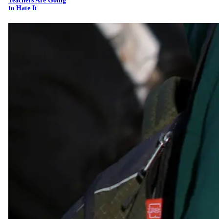
Teachers Are Going
to Hate It