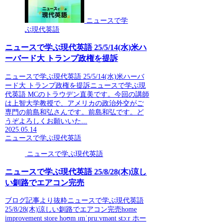
ニュースで学
ぶ現代英語
ニュースで学ぶ現代英語 25/5/14(水)米ハ
ーバード大 トランプ政権を提訴
ニュースで学ぶ現代英語 25/5/14(水)米ハーバ
ード大 トランプ政権を提訴ニュースで学ぶ現
代英語 MCのトラウデン直美です。今回の講師
は上智大学教授で、アメリカの政治外交がご
専門の前島和弘さんです。前島和弘です。ど
うぞよろしくお願いいた...
2025.05.14
ニュースで学ぶ現代英語
ニュースで学ぶ現代英語
ニュースで学ぶ現代英語 25/8/28(木)涼し
い釧路でエアコン完売
ブログ記事より抜粋ニュースで学ぶ現代英語
25/8/28(木)涼しい釧路でエアコン完売home
improvement store hoʊm ɪmˈpruːvmənt stɔːr ホー