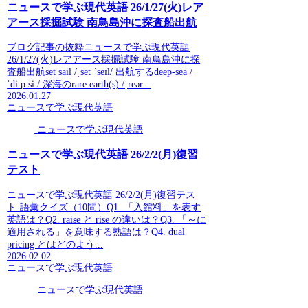
ニュースで学ぶ現代英語 26/1/27(火)レア
アース採掘試験 南鳥島沖に探査船出航
ブログ記事の抜粋ニュースで学ぶ現代英語
26/1/27(火)レアアース採掘試験 南鳥島沖に探
査船出航set sail /ˌset ˈseɪl/ 出航するdeep-sea /
ˈdiːp siː/ 深海のrare earth(s) /ˌreər...
2026.01.27
ニュースで学ぶ現代英語
ニュースで学ぶ現代英語
ニュースで学ぶ現代英語 26/2/2(月)復習
テスト
ニュースで学ぶ現代英語 26/2/2(月)復習テス
ト-語彙クイズ（10問）Q1. 「入館料」を表す
英語は？Q2. raise と rise の違いは？Q3. 「～に
適用される」を意味する熟語は？Q4. dual
pricing とはどのよう...
2026.02.02
ニュースで学ぶ現代英語
ニュースで学ぶ現代英語