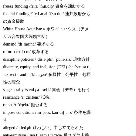
freeze funding /friːz ˈfʌn.dɪŋ/ 資金を凍結する
federal funding /ˈfed.ər.əl ˈfʌn.dɪŋ/ 連邦政府から
の資金援助
White House /waɪt haʊs/ ホワイトハウス（アメ
リカ合衆国大統領官邸）
demand /dɪˈmɑːnd/ 要求する
reform /rɪˈfɔːm/ 改革する
discipline policies /ˈdɪs.ə.plɪn ˈpɒl.ə.siz/ 規律方針
diversity, equity, and inclusion (DEI) /daɪˈvɜː.sə.ti,
ˈek.wɪ.ti, ənd ɪnˈkluː.ʒən/ 多様性、公平性、包摂
性の理念
stage a rally /steɪdʒ ə ˈræl.i/ 集会（デモ）を行う
resistance /rɪˈzɪs.təns/ 抵抗
reject /rɪˈdʒekt/ 拒否する
impose conditions /ɪmˈpəʊz kənˈdɪʃ.ənz/ 条件を課
す
alleged /əˈledʒd/ 疑わしい、申し立てられた
anti-semitism /ˌæn.tiˈsem.ɪ.tɪ.zəm/ 反ユダヤ主義