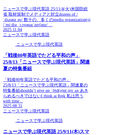
ニュースで学ぶ現代英語 25/11/4(火)米国防総
省 取材規制でメディアと対立dozens of /
ˈdʌzənz əv/ 数十の、多くのmedia organization(s)
/ˈmiːdiə ˌɔːrɡənaɪˈzeɪʃənz/ ...
2025.11.04
ニュースで学ぶ現代英語
ニュースで学ぶ現代英語
「戦後80年英語でたどる平和の声」
25/8/13「ニュースで学ぶ現代英語」関連
夏の特集番組
「戦後80年英語でたどる平和の声」
25/8/13「ニュースで学ぶ現代英語」関連夏の
特集番組shouldn’t give up ˈʃʊd(ə)nt ɡɪv ʌp あき
らめるべきではないI think aɪ θɪŋk 私は思う
with time...
2025.08.31
ニュースで学ぶ現代英語
ニュースで学ぶ現代英語
ニュースで学ぶ現代英語 25/9/11(木)スマ