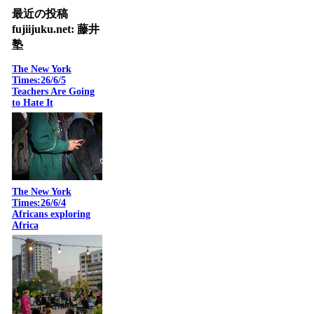
最近の投稿
fujiijuku.net: 藤井
塾
The New York
Times:26/6/5
Teachers Are Going
to Hate It
The New York
Times:26/6/4
Africans exploring
Africa