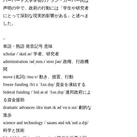
ハーバード大学学長のアラン・ガーバー氏は
声明の中で、政府の行動には「学生や研究者
にとって深刻な現実的影響がある」と述べま
した。
–
単語・熟語 発音記号 意味
scholar /ˈskɒl.ər/ 学者、研究者
administration /ədˌmɪn.ɪˈstreɪ.ʃən/ 政権、行政機
関
move (名詞) /muːv/ 動き、措置、行動
freeze funding /friːz ˈfʌn.dɪŋ/ 資金を凍結する
federal funding /ˈfed.ər.əl ˈfʌn.dɪŋ/ 連邦政府によ
る資金援助
dramatic advances /drəˈmæt.ɪk ədˈvɑːn.sɪz/ 劇的な
進歩
science and technology /ˈsaɪəns ənd tekˈnɒl.ə.dʒi/
科学と技術