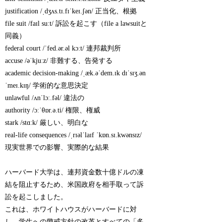
justification /ˌdʒʌs.tɪ.fɪˈkeɪ.ʃən/ 正当化、根拠
file suit /faɪl suːt/ 訴訟を起こす（file a lawsuitと
同義）
federal court /ˈfed.ər.əl kɔːt/ 連邦裁判所
accuse /əˈkjuːz/ 非難する、告発する
academic decision-making /ˌæk.əˈdem.ɪk dɪˈsɪʒ.ən
ˈmeɪ.kɪŋ/ 学術的な意思決定
unlawful /ʌnˈlɔː.fəl/ 違法の
authority /ɔːˈθɒr.ə.ti/ 権限、権威
stark /stɑːk/ 厳しい、明白な
real-life consequences /ˌrɪəlˈlaɪf ˈkɒn.sɪ.kwənsɪz/
現実世界での影響、実際的な結果
ハーバード大学は、連邦資金数十億ドルの凍
結を阻止するため、米国政府を相手取って訴
訟を起こしました。
これは、ホワイトハウスがハーバードに対
し、学生への懲戒方針の改革とすべての「多