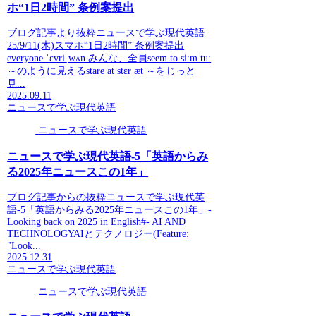
ホ“1日2時間” 条例案提出
ブログ記事より抜粋ニュースで学ぶ現代英語
25/9/11(木)スマホ“1日2時間” 条例案提出
everyone ˈɛvriˌwʌn みんな、全員seem to siːm tuː
～のように見えるstare at stɛr æt ～をじっと
見...
2025.09.11
ニュースで学ぶ現代英語
ニュースで学ぶ現代英語
ニュースで学ぶ現代英語-5「英語からみ
る2025年ニュースこの1年」
ブログ記事からの抜粋ニュースで学ぶ現代英
語-5「英語からみる2025年ニュースこの1年」-
Looking back on 2025 in English#- AI AND
TECHNOLOGYAIとテクノロジー(Feature:
"Look...
2025.12.31
ニュースで学ぶ現代英語
ニュースで学ぶ現代英語