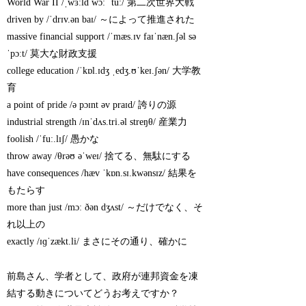
World War II /ˌwɜːld wɔː ˈtuː/ 第二次世界大戦
driven by /ˈdrɪv.ən baɪ/ ～によって推進された
massive financial support /ˈmæs.ɪv faɪˈnæn.ʃəl sə
ˈpɔːt/ 莫大な財政支援
college education /ˈkɒl.ɪdʒ ˌedʒ.ʊˈkeɪ.ʃən/ 大学教
育
a point of pride /ə pɔɪnt əv praɪd/ 誇りの源
industrial strength /ɪnˈdʌs.tri.əl streŋθ/ 産業力
foolish /ˈfuː.lɪʃ/ 愚かな
throw away /θrəʊ əˈweɪ/ 捨てる、無駄にする
have consequences /hæv ˈkɒn.sɪ.kwənsɪz/ 結果を
もたらす
more than just /mɔː ðən dʒʌst/ ～だけでなく、そ
れ以上の
exactly /ɪɡˈzækt.li/ まさにその通り、確かに
前島さん、学者として、政府が連邦資金を凍
結する動きについてどうお考えですか？