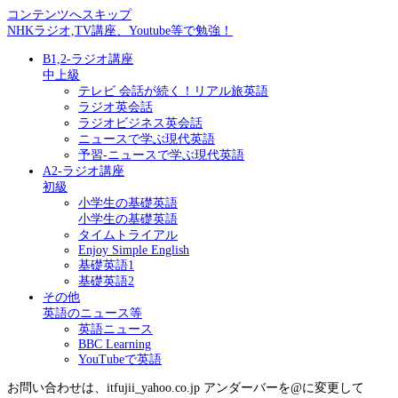
コンテンツへスキップ
NHKラジオ,TV講座、Youtube等で勉強！
B1,2-ラジオ講座
中上級
テレビ 会話が続く！リアル旅英語
ラジオ英会話
ラジオビジネス英会話
ニュースで学ぶ現代英語
予習-ニュースで学ぶ現代英語
A2-ラジオ講座
初級
小学生の基礎英語
小学生の基礎英語
タイムトライアル
Enjoy Simple English
基礎英語1
基礎英語2
その他
英語のニュース等
英語ニュース
BBC Learning
YouTubeで英語
お問い合わせは、itfujii_yahoo.co.jp アンダーバーを@に変更して