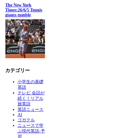
The New York
Times:26/6/5 Tennis
giants tumble
カテゴリー
小学生の基礎
英語
テレビ 会話が
続く！リアル
旅英語
英語ニュース
AI
ゴガクル
ニュースで学
ぶ現代英語-予
習