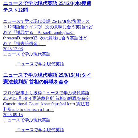
ニュースで学ぶ現代英語 25/12/3(水)復習
テスト12問
ニュースで学ぶ現代英語 25/12/3(水)復習テス
ト12問語彙クイズQ1. 次の意味に合う英語はど
れ？「謝罪する」A. sueB. apologizeC.
threatenD. rejectQ2. 次の意味に合う英語はど
れ？「損害賠償金」...
2025.12.03
ニュースで学ぶ現代英語
ニュースで学ぶ現代英語
ニュースで学ぶ現代英語 25/9/15(月)タイ
憲法裁判所 首相の解職を命令
ブログ記事より抜粋ニュースで学ぶ現代英語
25/9/15(月)タイ憲法裁判所 首相の解職を命令
Constitutional Court ˌkɒnstɪˈtjuːʃənl kɔːrt 憲法裁
判所rule to dismiss ruːl tu ...
2025.09.15
ニュースで学ぶ現代英語
ニュースで学ぶ現代英語