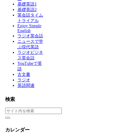
基礎英語1
基礎英語2
英会話タイム
トライアル
Enjoy Simple
English
ラジオ英会話
ニュースで学
ぶ現代英語
ラジオビジネ
ス英会話
YouTubeで英
語
古文書
ラジオ
英語関連
検索
カレンダー