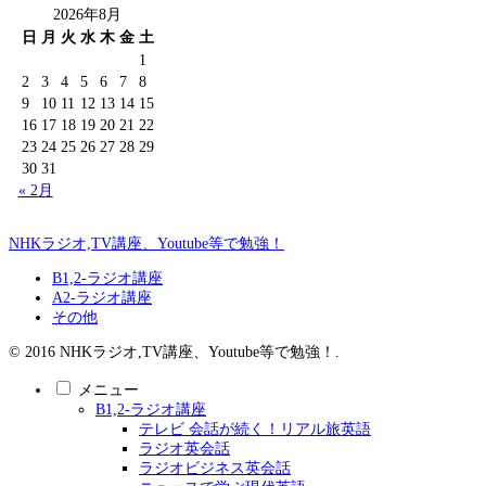
2026年8月
日
月
火
水
木
金
土
1
2
3
4
5
6
7
8
9
10
11
12
13
14
15
16
17
18
19
20
21
22
23
24
25
26
27
28
29
30
31
« 2月
NHKラジオ,TV講座、Youtube等で勉強！
B1,2-ラジオ講座
A2-ラジオ講座
その他
© 2016 NHKラジオ,TV講座、Youtube等で勉強！.
メニュー
B1,2-ラジオ講座
テレビ 会話が続く！リアル旅英語
ラジオ英会話
ラジオビジネス英会話