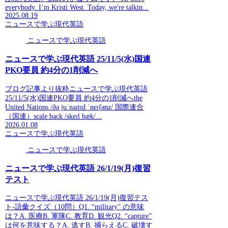
everybody. I’m Kristi West. Today, we're talkin...
2025.08.19
ニュースで学ぶ現代英語
ニュースで学ぶ現代英語
ニュースで学ぶ現代英語 25/11/5(水)国連
PKO要員 約4分の1削減へ
ブログ記事より抜粋ニュースで学ぶ現代英語
25/11/5(水)国連PKO要員 約4分の1削減へthe
United Nations /ðə juˈnaɪtɪd ˈneɪʃənz/ 国際連合
（国連）scale back /skeɪl bæk/...
2026.01.08
ニュースで学ぶ現代英語
ニュースで学ぶ現代英語
ニュースで学ぶ現代英語 26/1/19(月)復習
テスト
ニュースで学ぶ現代英語 26/1/19(月)復習テス
ト-語彙クイズ（10問）Q1. “military” の意味
は？A. 医療B. 軍隊C. 教育D. 観光Q2. “capture”
は何を意味する？A. 逃すB. 捕らえるC. 破壊す