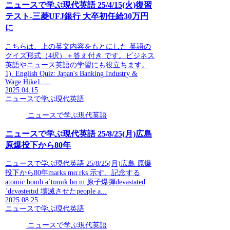
ニュースで学ぶ現代英語 25/4/15(火)復習
テスト-三菱UFJ銀行 大卒初任給30万円
に
こちらは、上の英文内容をもとにした 英語の
クイズ形式（4択）＋答え付き です。ビジネス
英語やニュース英語の学習にも役立ちます。
1). English Quiz: Japan's Banking Industry &
Wage Hike1. ...
2025.04.15
ニュースで学ぶ現代英語
ニュースで学ぶ現代英語
ニュースで学ぶ現代英語 25/8/25(月)広島
原爆投下から80年
ニュースで学ぶ現代英語 25/8/25(月)広島 原爆
投下から80年marks mɑːrks 示す、記念する
atomic bomb əˈtɒmɪk bɑːm 原子爆弾devastated
ˈdɛvəsteɪtɪd 壊滅させたpeople a...
2025.08.25
ニュースで学ぶ現代英語
ニュースで学ぶ現代英語