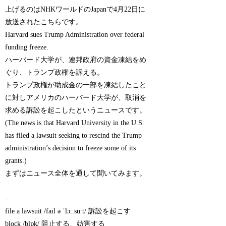
上げるのはNHKワールドのJapanで4月22日に
放送されたこちらです。
Harvard sues Trump Administration over federal
funding freeze.
ハーバード大学が、連邦政府の資金凍結をめ
ぐり、トランプ政権を訴える。
トランプ政権が助成金の一部を凍結したこと
に対しアメリカのハーバード大学が、取消を
求める訴訟を起こしたというニュースです。
(The news is that Harvard University in the U.S.
has filed a lawsuit seeking to rescind the Trump
administration’s decision to freeze some of its
grants.)
まずはニュース全体を通して聞いてみます。
–
file a lawsuit /faɪl ə ˈlɔː.suːt/ 訴訟を起こす
block /blɒk/ 阻止する、妨害する