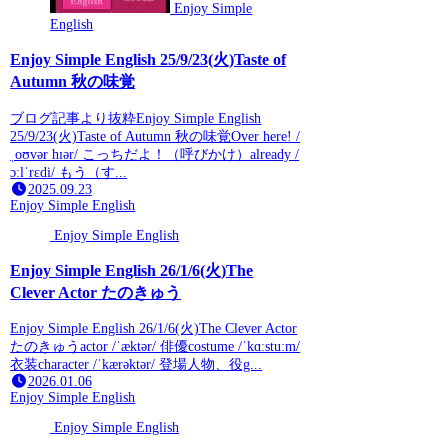
Enjoy Simple
English
Enjoy Simple English 25/9/23(火)Taste of
Autumn 秋の味覚
ブログ記事より抜粋Enjoy Simple English
25/9/23(火)Taste of Autumn 秋の味覚Over here! /
ˌoʊvər hɪər/ こっちだよ！（呼びかけ）already /
ɔːlˈrɛdi/ もう（す...
2025.09.23
Enjoy Simple English
Enjoy Simple English
Enjoy Simple English 26/1/6(火)The
Clever Actor たのきゅう
Enjoy Simple English 26/1/6(火)The Clever Actor
たのきゅうactor /ˈæktər/ 俳優costume /ˈkɑːstuːm/
衣装character /ˈkærəktər/ 登場人物、役g...
2026.01.06
Enjoy Simple English
Enjoy Simple English