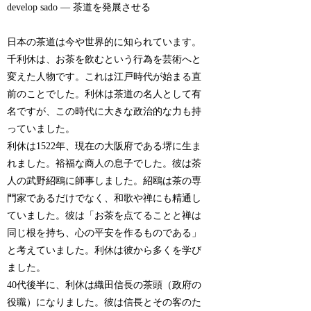
develop sado — 茶道を発展させる
日本の茶道は今や世界的に知られています。
千利休は、お茶を飲むという行為を芸術へと
変えた人物です。これは江戸時代が始まる直
前のことでした。利休は茶道の名人として有
名ですが、この時代に大きな政治的な力も持
っていました。
利休は1522年、現在の大阪府である堺に生ま
れました。裕福な商人の息子でした。彼は茶
人の武野紹鴎に師事しました。紹鴎は茶の専
門家であるだけでなく、和歌や禅にも精通し
ていました。彼は「お茶を点てることと禅は
同じ根を持ち、心の平安を作るものである」
と考えていました。利休は彼から多くを学び
ました。
40代後半に、利休は織田信長の茶頭（政府の
役職）になりました。彼は信長とその客のた