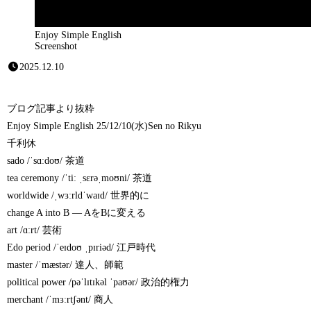
Enjoy Simple English
Screenshot
2025.12.10
ブログ記事より抜粋
Enjoy Simple English 25/12/10(水)Sen no Rikyu
千利休
sado /ˈsɑːdoʊ/ 茶道
tea ceremony /ˈtiː ˌsɛrəˌmoʊni/ 茶道
worldwide /ˌwɜːrldˈwaɪd/ 世界的に
change A into B — AをBに変える
art /ɑːrt/ 芸術
Edo period /ˈeɪdoʊ ˌpɪriəd/ 江戸時代
master /ˈmæstər/ 達人、師範
political power /pəˈlɪtɪkəl ˈpaʊər/ 政治的権力
merchant /ˈmɜːrtʃənt/ 商人