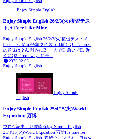
Enjoy Simple English
Enjoy Simple English
Enjoy Simple English 26/2/3(火)復習テス
ト,A Face Like Mine
Enjoy Simple English 26/2/3(火)復習テスト,A
Face Like Mine語彙クイズ（10問）Q1. “alone”
の意味は？A. 静かにB. 一人でC. 急いでD. 近
くにQ2. “run away” に最...
2026.02.03
Enjoy Simple English
Enjoy Simple
English
Enjoy Simple English 25/4/15(火)World
Exposition 万博
ブログ記事より抜粋Enjoy Simple English
25/4/15(火)World Exposition 万博It's time for
Enjoy Simple English. 森崎ウィンです。毎週火