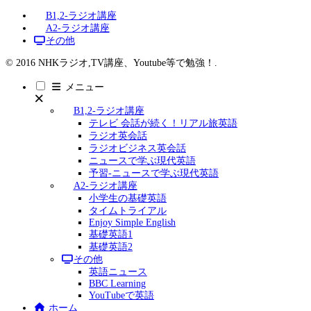
B1,2-ラジオ講座
A2-ラジオ講座
その他
© 2016 NHKラジオ,TV講座、Youtube等で勉強！.
メニュー
B1,2-ラジオ講座
テレビ 会話が続く！リアル旅英語
ラジオ英会話
ラジオビジネス英会話
ニュースで学ぶ現代英語
予習-ニュースで学ぶ現代英語
A2-ラジオ講座
小学生の基礎英語
タイムトライアル
Enjoy Simple English
基礎英語1
基礎英語2
その他
英語ニュース
BBC Learning
YouTubeで英語
ホーム