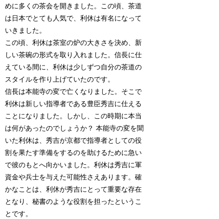
めに多くの茶会を開きました。この頃、茶道
は日本でとても人気で、利休は有名になって
いきました。
この頃、利休は茶室の炉の大きさを決め、新
しい茶碗の形式を取り入れました。信長に仕
えている間に、利休は少しずつ自分の茶道の
スタイルを作り上げていたのです。
信長は本能寺の変で亡くなりました。そこで
利休は新しい指導者である豊臣秀吉に仕える
ことになりました。しかし、この時期に本当
は何があったのでしょうか？ 本能寺の変を聞
いた利休は、秀吉が京都で指導者としての役
割を果たす準備をするのを助けるために急い
で彼のもとへ向かいました。利休は秀吉に軍
資金や兵士を与えた可能性さえあります。確
かなことは、利休が秀吉にとって重要な存在
となり、秘書のような役割を担ったというこ
とです。