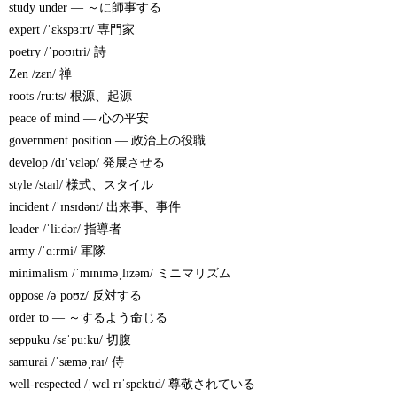
study under — ～に師事する
expert /ˈɛkspɜːrt/ 専門家
poetry /ˈpoʊɪtri/ 詩
Zen /zɛn/ 禅
roots /ruːts/ 根源、起源
peace of mind — 心の平安
government position — 政治上の役職
develop /dɪˈvɛləp/ 発展させる
style /staɪl/ 様式、スタイル
incident /ˈɪnsɪdənt/ 出来事、事件
leader /ˈliːdər/ 指導者
army /ˈɑːrmi/ 軍隊
minimalism /ˈmɪnɪməˌlɪzəm/ ミニマリズム
oppose /əˈpoʊz/ 反対する
order to — ～するよう命じる
seppuku /sɛˈpuːku/ 切腹
samurai /ˈsæməˌraɪ/ 侍
well-respected /ˌwɛl rɪˈspɛktɪd/ 尊敬されている