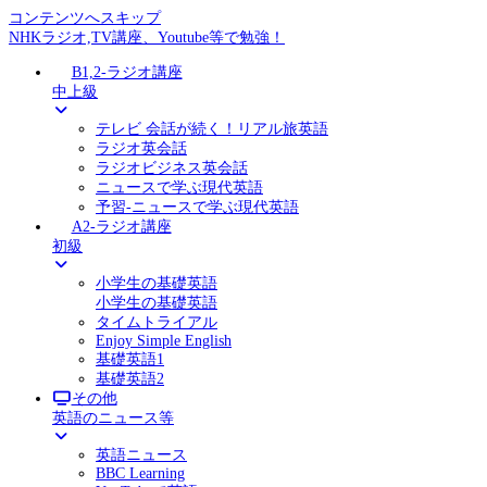
コンテンツへスキップ
NHKラジオ,TV講座、Youtube等で勉強！
B1,2-ラジオ講座
中上級
テレビ 会話が続く！リアル旅英語
ラジオ英会話
ラジオビジネス英会話
ニュースで学ぶ現代英語
予習-ニュースで学ぶ現代英語
A2-ラジオ講座
初級
小学生の基礎英語
小学生の基礎英語
タイムトライアル
Enjoy Simple English
基礎英語1
基礎英語2
その他
英語のニュース等
英語ニュース
BBC Learning