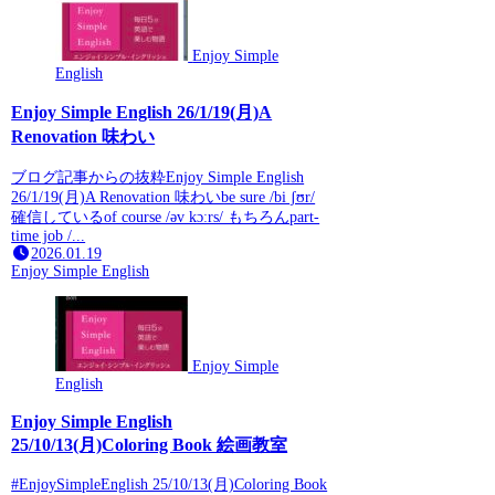
Enjoy Simple
English
Enjoy Simple English 26/1/19(月)A
Renovation 味わい
ブログ記事からの抜粋Enjoy Simple English
26/1/19(月)A Renovation 味わいbe sure /bi ʃʊr/
確信しているof course /əv kɔːrs/ もちろんpart-
time job /...
2026.01.19
Enjoy Simple English
Enjoy Simple
English
Enjoy Simple English
25/10/13(月)Coloring Book 絵画教室
#EnjoySimpleEnglish 25/10/13(月)Coloring Book