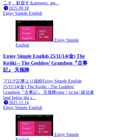
こそ、歓迎するanswers ˈæn...
2025.09.18
Enjoy Simple English
Enjoy Simple
English
Enjoy Simple English 25/11/14(金) The
Kojiki – The Goddess’ Grandson『古事
記』 天孫降
ブログ記事より抜粋Enjoy Simple English
25/11/14(金) The Kojiki - The Goddess'
Grandson『古事記』 天孫降ruler /ˈruːlər/ 統治者
land below the s...
2025.11.14
Enjoy Simple English
Enjoy Simple
English