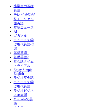
小学生の基礎
英語
テレビ 会話が
続く！リアル
旅英語
英語ニュース
AI
ゴガクル
ニュースで学
ぶ現代英語-予
習
基礎英語1
基礎英語2
英会話タイム
トライアル
Enjoy Simple
English
ラジオ英会話
ニュースで学
ぶ現代英語
ラジオビジネ
ス英会話
YouTubeで英
語