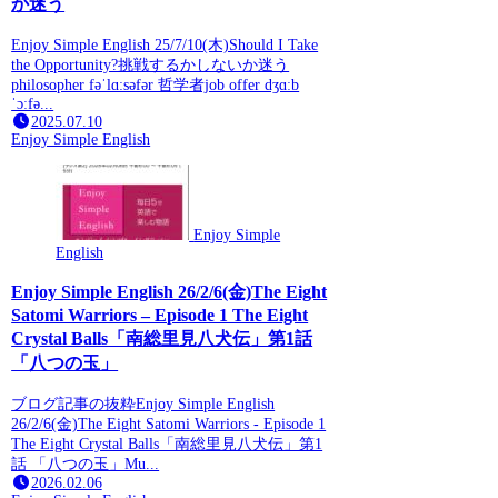
か迷う
Enjoy Simple English 25/7/10(木)Should I Take
the Opportunity?挑戦するかしないか迷う
philosopher fəˈlɑːsəfər 哲学者job offer dʒɑːb
ˈɔːfə...
2025.07.10
Enjoy Simple English
Enjoy Simple
English
Enjoy Simple English 26/2/6(金)The Eight
Satomi Warriors – Episode 1 The Eight
Crystal Balls「南総里見八犬伝」第1話
「八つの玉」
ブログ記事の抜粋Enjoy Simple English
26/2/6(金)The Eight Satomi Warriors - Episode 1
The Eight Crystal Balls「南総里見八犬伝」第1
話 「八つの玉」Mu...
2026.02.06