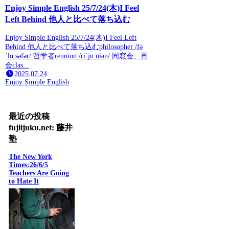
Enjoy Simple English 25/7/24(木)I Feel
Left Behind 他人と比べて落ち込む
Enjoy Simple English 25/7/24(木)I Feel Left
Behind 他人と比べて落ち込むphilosopher /fə
ˈlɑːsəfər/ 哲学者reunion /riˈjuːniən/ 同窓会、再
会clas...
2025.07.24
Enjoy Simple English
最近の投稿
fujiijuku.net: 藤井
塾
The New York
Times:26/6/5
Teachers Are Going
to Hate It