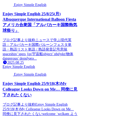
Enjoy Simple English
Enjoy Simple English 25/8/25(月)
Albuquerque International Balloon Fiesta
アメリカ合衆国「アルバカーキ国際熱気
球祭り」
ブログ記事より抜粋ニュースで学ぶ現代英
語：アルバカーキ国際バルーンフェスタ単
語・熟語リスト単語 / 熟語発音記号意味
spaceship/ˈspeɪsˌʃɪp/宇宙船object/ˈɒbdʒɪkt/物体
dangerous/ˈdeɪndʒərə...
2025.08.25
Enjoy Simple English
Enjoy Simple English
Enjoy Simple English 25/9/18(木)My
Colleague Looks Down on Me… 同僚に見
下されたくない
ブログ記事より抜粋Enjoy Simple English
25/9/18(木)My Colleague Looks Down on Me...
同僚に見下されたくないwelcome ˈwɛlkəm よう