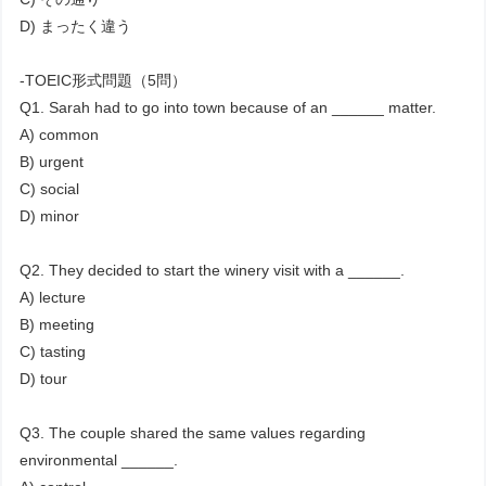
D) まったく違う
-TOEIC形式問題（5問）
Q1. Sarah had to go into town because of an ______ matter.
A) common
B) urgent
C) social
D) minor
Q2. They decided to start the winery visit with a ______.
A) lecture
B) meeting
C) tasting
D) tour
Q3. The couple shared the same values regarding
environmental ______.