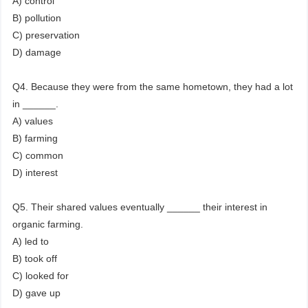
A) control
B) pollution
C) preservation
D) damage
Q4. Because they were from the same hometown, they had a lot
in ______.
A) values
B) farming
C) common
D) interest
Q5. Their shared values eventually ______ their interest in
organic farming.
A) led to
B) took off
C) looked for
D) gave up