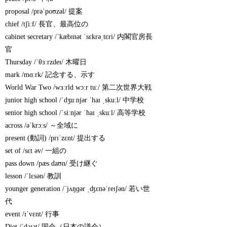
proposal /prəˈpoʊzəl/ 提案
chief /tʃiːf/ 長官、最高位の
cabinet secretary /ˈkæbɪnət ˈsɛkrəˌtɛri/ 内閣官房長
官
Thursday /ˈθɜːrzdeɪ/ 木曜日
mark /mɑːrk/ 記念する、示す
World War Two /wɜːrld wɔːr tuː/ 第二次世界大戦
junior high school /ˈdʒuːnjər ˈhaɪ ˌskuːl/ 中学校
senior high school /ˈsiːnjər ˈhaɪ ˌskuːl/ 高等学校
across /əˈkrɔːs/ ～全域に
present (動詞) /prɪˈzɛnt/ 提出する
set of /sɛt əv/ 一組の
pass down /pæs daʊn/ 受け継ぐ
lesson /ˈlɛsən/ 教訓
younger generation /ˈjʌŋɡər ˌʤɛnəˈreɪʃən/ 若い世
代
event /ɪˈvɛnt/ 行事
Diet /ˈdaɪət/ 国会（日本の議会）