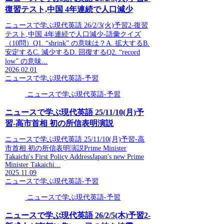
復習テスト,中国 4年連続で人口減少
ニュースで学ぶ現代英語 26/2/3(火)予習2-復習
テスト,中国 4年連続で人口減少-語彙クイズ
（10問）Q1. “shrink” の意味は？A. 拡大するB.
安定するC. 減少するD. 回復するQ2. “record
low” の意味...
2026.02.01
ニュースで学ぶ現代英語-予習
ニュースで学ぶ現代英語-予習
ニュースで学ぶ現代英語 25/11/10(月)予
習-高市首相 初の所信表明演説
ニュースで学ぶ現代英語 25/11/10(月)予習-高
市首相 初の所信表明演説Prime Minister
Takaichi's First Policy AddressJapan's new Prime
Minister Takaichi...
2025.11.09
ニュースで学ぶ現代英語-予習
ニュースで学ぶ現代英語-予習
ニュースで学ぶ現代英語 26/2/5(木)予習2-