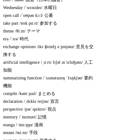
Wednesday /ˈwɛnzdeɪ/ 水曜日
open call /ˈoʊpən kɔːl/ 公募
take part /teɪk pɑːrt/ 参加する
theme /θiːm/ テーマ
era /ˈɪrə/ 時代
exchange opinions /ɪksˈʧeɪndʒ əˈpɪnjənz/ 意見を交
換する
artificial intelligence /ˌɑːrtɪˈfɪʃəl ɪnˈtɛlɪʤəns/ 人工
知能
summarizing function /ˈsʌməraɪzɪŋ ˈfʌŋkʃən/ 要約
機能
compile /kəmˈpaɪl/ まとめる
declaration /ˌdɛkləˈreɪʃən/ 宣言
perspective /pərˈspɛktɪv/ 視点
memory /ˈmɛməri/ 記憶
manga /ˈmɑːŋɡə/ 漫画
means /miːnz/ 手段