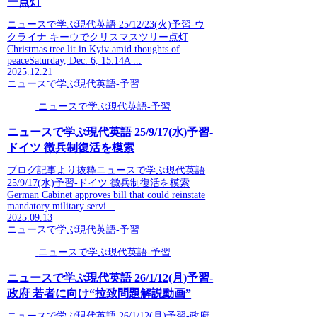
ー点灯
ニュースで学ぶ現代英語 25/12/23(火)予習-ウ
クライナ キーウでクリスマスツリー点灯
Christmas tree lit in Kyiv amid thoughts of
peaceSaturday, Dec. 6, 15:14A ...
2025.12.21
ニュースで学ぶ現代英語-予習
ニュースで学ぶ現代英語-予習
ニュースで学ぶ現代英語 25/9/17(水)予習-
ドイツ 徴兵制復活を模索
ブログ記事より抜粋ニュースで学ぶ現代英語
25/9/17(水)予習-ドイツ 徴兵制復活を模索
German Cabinet approves bill that could reinstate
mandatory military servi...
2025.09.13
ニュースで学ぶ現代英語-予習
ニュースで学ぶ現代英語-予習
ニュースで学ぶ現代英語 26/1/12(月)予習-
政府 若者に向け“拉致問題解説動画”
ニュースで学ぶ現代英語 26/1/12(月)予習-政府