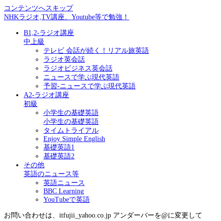
コンテンツへスキップ
NHKラジオ,TV講座、Youtube等で勉強！
B1,2-ラジオ講座
中上級
テレビ 会話が続く！リアル旅英語
ラジオ英会話
ラジオビジネス英会話
ニュースで学ぶ現代英語
予習-ニュースで学ぶ現代英語
A2-ラジオ講座
初級
小学生の基礎英語
小学生の基礎英語
タイムトライアル
Enjoy Simple English
基礎英語1
基礎英語2
その他
英語のニュース等
英語ニュース
BBC Learning
YouTubeで英語
お問い合わせは、itfujii_yahoo.co.jp アンダーバーを@に変更して