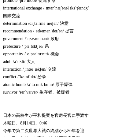
promote /prəˈmoʊt/ 促進する
international exchange /ˌɪntərˈnæʃənəl ɪksˈʧeɪndʒ/
国際交流
determination /dɪˌtɜːrməˈneɪʃən/ 決意
recommendation /ˌrɛkəmenˈdeɪʃən/ 提言
government /ˈɡʌvərnmənt/ 政府
prefecture /ˈpriːfɛktʃər/ 県
opportunity /ˌɑːpərˈtuːnɪti/ 機会
adult /əˈdʌlt/ 大人
interaction /ˌɪntərˈækʃən/ 交流
conflict /ˈkɑːnflɪkt/ 紛争
atomic bomb /əˈtɑːmɪk bɑːm/ 原子爆弾
survivor /sərˈvaɪvər/ 生存者、被爆者
–
日本の高校生が平和提案を官房長官に手渡す
木曜日、8月14日、0:46
今年で第二次世界大戦の終結から80年を迎