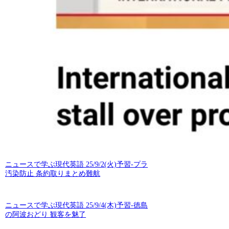
ニュースで学ぶ現代英語 25/9/2(火)予習-プラ
汚染防止 条約取りまとめ難航
ニュースで学ぶ現代英語 25/9/4(木)予習-徳島
の阿波おどり 観客を魅了