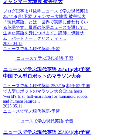
ミャンマー大地震 被害拡大
ブログ記事より抜粋ニュースで学ぶ現代英語
25/4/14(月)予習-ミャンマー大地震 被害拡大
「現代英語」とは、世界で実際に使われてい
る英語です。最新の英語ニュースを通して、
生きた英語を身につけます。講師：伊藤サ
ム パートナー：クリスティ・...
2025.04.13
ニュースで学ぶ現代英語-予習
ニュースで学ぶ現代英語-予習
ニュースで学ぶ現代英語 25/5/15(木)予習-
中国で人型ロボットのマラソン大会
ニュースで学ぶ現代英語 25/5/15(木)予習-中国
で人型ロボットのマラソン大会China hosts
'world's first' half-marathon for humanoid robots
and humansSaturda...
2025.05.11
ニュースで学ぶ現代英語-予習
ニュースで学ぶ現代英語-予習
ニュースで学ぶ現代英語 25/10/1(水)予習-