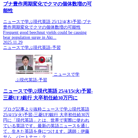
ブナ豊作周期変化でクマの個体数増の可
能性
ニュースで学ぶ現代英語 25/12/4(木)予習-ブナ
豊作周期変化でクマの個体数増の可能性
Frequent good beechnut yields could be causing
bear population surge in Aki...
2025.11.29
ニュースで学ぶ現代英語-予習
ニュースで学
ぶ現代英語-予習
ニュースで学ぶ現代英語 25/4/15(火)予習-
三菱UFJ銀行 大卒初任給30万円に
ブログ記事より抜粋ニュースで学ぶ現代英語
25/4/15(火)予習-三菱UFJ銀行 大卒初任給30万
円に「現代英語」とは、世界で実際に使われ
ている英語です。最新の英語ニュースを通し
て、生きた英語を身につけます。講師：伊藤
サム パートナー：ク...