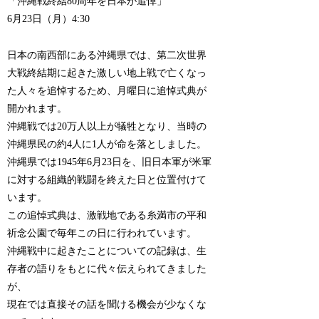
「沖縄戦終結80周年を日本が追悼」
6月23日（月）4:30
日本の南西部にある沖縄県では、第二次世界
大戦終結期に起きた激しい地上戦で亡くなっ
た人々を追悼するため、月曜日に追悼式典が
開かれます。
沖縄戦では20万人以上が犠牲となり、当時の
沖縄県民の約4人に1人が命を落としました。
沖縄県では1945年6月23日を、旧日本軍が米軍
に対する組織的戦闘を終えた日と位置付けて
います。
この追悼式典は、激戦地である糸満市の平和
祈念公園で毎年この日に行われています。
沖縄戦中に起きたことについての記録は、生
存者の語りをもとに代々伝えられてきました
が、
現在では直接その話を聞ける機会が少なくな