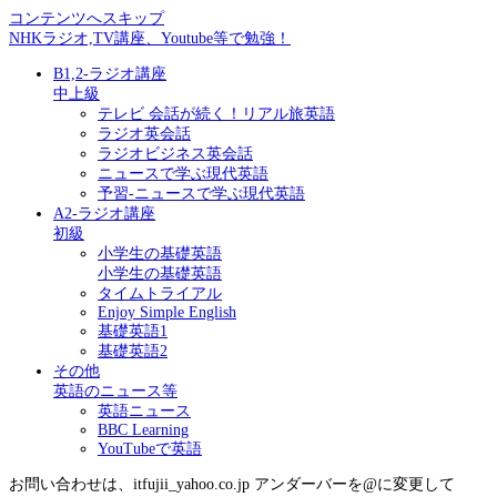
コンテンツへスキップ
NHKラジオ,TV講座、Youtube等で勉強！
B1,2-ラジオ講座
中上級
テレビ 会話が続く！リアル旅英語
ラジオ英会話
ラジオビジネス英会話
ニュースで学ぶ現代英語
予習-ニュースで学ぶ現代英語
A2-ラジオ講座
初級
小学生の基礎英語
小学生の基礎英語
タイムトライアル
Enjoy Simple English
基礎英語1
基礎英語2
その他
英語のニュース等
英語ニュース
BBC Learning
YouTubeで英語
お問い合わせは、itfujii_yahoo.co.jp アンダーバーを@に変更して