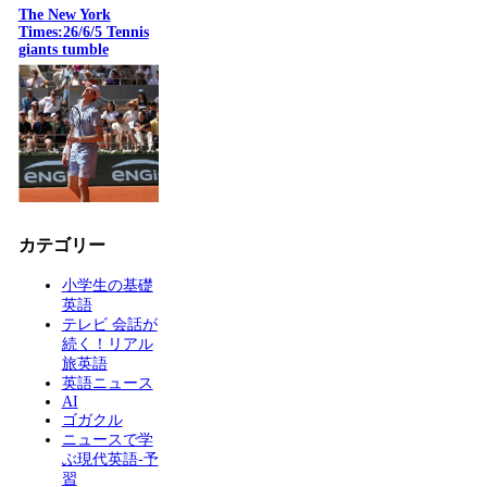
The New York
Times:26/6/5 Tennis
giants tumble
カテゴリー
小学生の基礎
英語
テレビ 会話が
続く！リアル
旅英語
英語ニュース
AI
ゴガクル
ニュースで学
ぶ現代英語-予
習