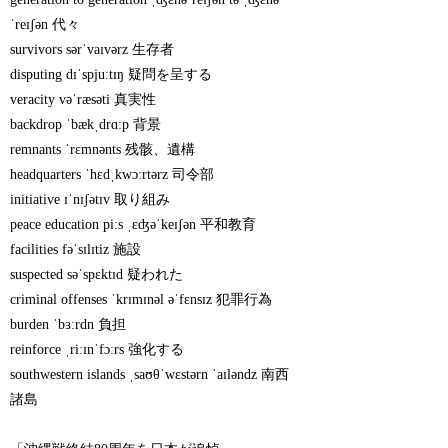
ˈreɪʃən 代々
survivors sərˈvaɪvərz 生存者
disputing dɪˈspjuːtɪŋ 疑問を呈する
veracity vəˈræsəti 真実性
backdrop ˈbækˌdrɑːp 背景
remnants ˈrɛmnənts 残骸、遺構
headquarters ˈhɛdˌkwɔːrtərz 司令部
initiative ɪˈnɪʃətɪv 取り組み
peace education piːs ˌɛʤəˈkeɪʃən 平和教育
facilities fəˈsɪlɪtiz 施設
suspected səˈspɛktɪd 疑われた
criminal offenses ˈkrɪmɪnəl əˈfɛnsɪz 犯罪行為
burden ˈbɜːrdn 負担
reinforce ˌriːɪnˈfɔːrs 強化する
southwestern islands ˌsaʊθˈwɛstərn ˈaɪləndz 南西
諸島