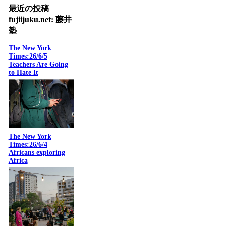
最近の投稿
fujiijuku.net: 藤井
塾
The New York
Times:26/6/5
Teachers Are Going
to Hate It
The New York
Times:26/6/4
Africans exploring
Africa