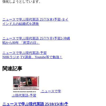
強化しようとしています。
ニュースで学ぶ現代英語 25/7/3(木)予習-タイ
インド人の結婚式を誘致
ニュースで学ぶ現代英語 25/7/7(月)予習2-沖縄
戦から80年 「慰霊の日」
ニュースで学ぶ現代英語-予習
NHKラジオ,TV講座、Youtube等で勉強！
関連記事
ニュースで学
ぶ現代英語-予習
ニュースで学ぶ現代英語 25/10/15(水)予