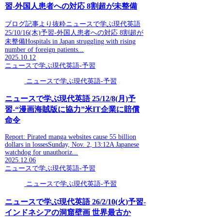
習-外国人患者への対応 8割超が未整備
ブログ記事より抜粋ニュースで学ぶ現代英語
25/10/16(木)予習-外国人患者への対応 8割超が
未整備Hospitals in Japan struggling with rising
number of foreign patients...
2025.10.12
ニュースで学ぶ現代英語-予習
ニュースで学ぶ現代英語-予習
ニュースで学ぶ現代英語 25/12/8(月)予
習-“漫画海賊版に協力”米IT企業に賠償
命令
Report: Pirated manga websites cause 55 billion
dollars in lossesSunday, Nov. 2, 13:12A Japanese
watchdog for unauthoriz...
2025.12.06
ニュースで学ぶ現代英語-予習
ニュースで学ぶ現代英語-予習
ニュースで学ぶ現代英語 26/2/10(火)予習-
インドネシアの洞窟壁画 世界最古か