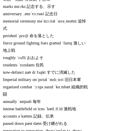
marks mɑːrks 記念する、示す
anniversary ˌænɪˈvɜːrsəri 記念日
memorial ceremony məˈmɔːriəl ˈsɛrəˌmoʊni 追悼
式
perished ˈpɛrɪʃt 命を落とした
fierce ground fighting fɪərs ɡraʊnd ˈfaɪtɪŋ 激しい
地上戦
roughly ˈrʌfli おおよそ
residents ˈrɛzɪdənts 住民
now-defunct naʊ dɪˈfʌŋkt すでに消滅した
Imperial military ɪmˈpɪriəl ˈmɪlɪˌtɛri 旧日本軍
organized combat ˈɔːrɡəˌnaɪzd ˈkɑːmbæt 組織的戦
闘
annually ˈænjuəli 毎年
intense battlefield ɪnˈtɛns ˈbætlˌfiːld 激戦地
accounts əˈkaʊnts 記録、伝承
passed down pæst daʊn 受け継がれる
generation to generation ˌʤɛnəˈreɪʃən tə ˌʤɛnə