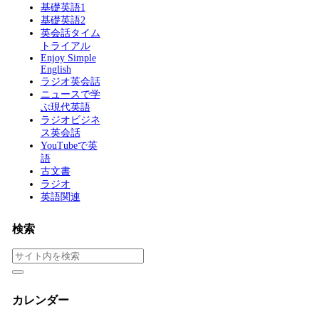
基礎英語1
基礎英語2
英会話タイム
トライアル
Enjoy Simple
English
ラジオ英会話
ニュースで学
ぶ現代英語
ラジオビジネ
ス英会話
YouTubeで英
語
古文書
ラジオ
英語関連
検索
カレンダー