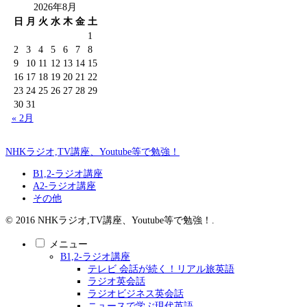
2026年8月
日
月
火
水
木
金
土
1
2
3
4
5
6
7
8
9
10
11
12
13
14
15
16
17
18
19
20
21
22
23
24
25
26
27
28
29
30
31
« 2月
NHKラジオ,TV講座、Youtube等で勉強！
B1,2-ラジオ講座
A2-ラジオ講座
その他
© 2016 NHKラジオ,TV講座、Youtube等で勉強！.
メニュー
B1,2-ラジオ講座
テレビ 会話が続く！リアル旅英語
ラジオ英会話
ラジオビジネス英会話
ニュースで学ぶ現代英語