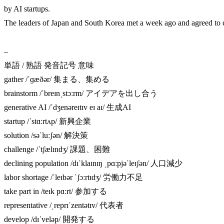
by AI startups.
The leaders of Japan and South Korea met a week ago and agreed to c
–
単語 / 熟語 発音記号 意味
gather /ˈɡæðər/ 集まる、集める
brainstorm /ˈbreɪnˌstɔːrm/ アイデアを出し合う
generative AI /ˈdʒenəreɪtɪv eɪ aɪ/ 生成AI
startup /ˈstɑːrtʌp/ 新興企業
solution /səˈluːʃən/ 解決策
challenge /ˈtʃælɪndʒ/ 課題、困難
declining population /dɪˈklaɪnɪŋ ˌpɑːpjəˈleɪʃən/ 人口減少
labor shortage /ˈleɪbər ˈʃɔːrtɪdʒ/ 労働力不足
take part in /teɪk pɑːrt/ 参加する
representative /ˌreprɪˈzentətɪv/ 代表者
develop /dɪˈveləp/ 開発する