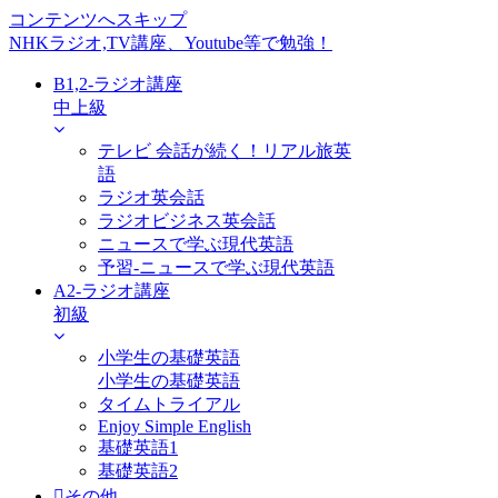
コンテンツへスキップ
NHKラジオ,TV講座、Youtube等で勉強！
B1,2-ラジオ講座
中上級
テレビ 会話が続く！リアル旅英
語
ラジオ英会話
ラジオビジネス英会話
ニュースで学ぶ現代英語
予習-ニュースで学ぶ現代英語
A2-ラジオ講座
初級
小学生の基礎英語
小学生の基礎英語
タイムトライアル
Enjoy Simple English
基礎英語1
基礎英語2
その他