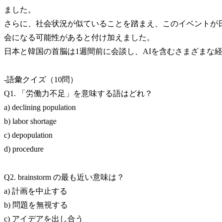
ました。
さらに、社会状況が似ていることを踏まえ、このイベントが
会になる可能性があると付け加えました。
日本と韓国の首脳は1週間前に会談し、AIを含むさまざまな
-語彙クイズ（10問）
Q1. 「労働力不足」を意味する語はどれ？
a) declining population
b) labor shortage
c) depopulation
d) procedure
Q2. brainstorm の最も近い意味は？
a) 計画を中止する
b) 問題を無視する
c) アイデアを出し合う