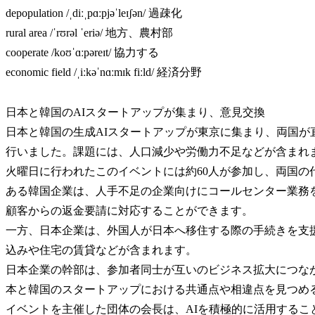
depopulation /ˌdiːˌpɑːpjəˈleɪʃən/ 過疎化
rural area /ˈrʊrəl ˈeriə/ 地方、農村部
cooperate /koʊˈɑːpəreɪt/ 協力する
economic field /ˌiːkəˈnɑːmɪk fiːld/ 経済分野
日本と韓国のAIスタートアップが集まり、意見交換
日本と韓国の生成AIスタートアップが東京に集まり、両国
行いました。課題には、人口減少や労働力不足などが含まれ
火曜日に行われたこのイベントには約60人が参加し、両国の
ある韓国企業は、人手不足の企業向けにコールセンター業務
顧客からの返金要請に対応することができます。
一方、日本企業は、外国人が日本へ移住する際の手続きを支
込みや住宅の賃貸などが含まれます。
日本企業の幹部は、参加者同士が互いのビジネス拡大につな
本と韓国のスタートアップにおける共通点や相違点を見つめ
イベントを主催した団体の会長は、AIを積極的に活用する