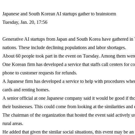
Japanese and South Korean AI startups gather to brainstorm
Tuesday, Jan. 20, 17:56
Generative AI startups from Japan and South Korea have gathered in T
nations. These include declining populations and labor shortages.
About 60 people took part in the event on Tuesday. Among them were
One Korean firm has developed a service that staffs call centers for 
phone to customer requests for refunds.
A Japanese firm has developed a service to help with procedures when 
cards and renting homes.
A senior official at one Japanese company said it would be good if th
their businesses. This could come from looking at the similarities and
The chairman of the organization that hosted the event said actively us
rural areas.
He added that given the similar social situations, this event may be a