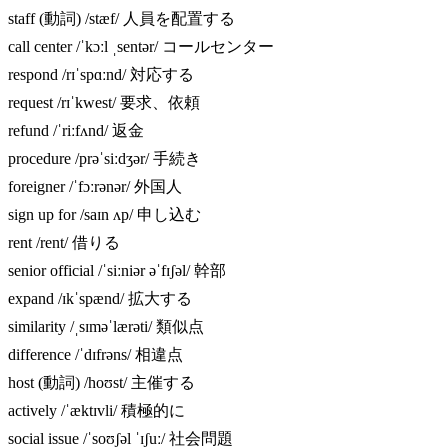
staff (動詞) /stæf/ 人員を配置する
call center /ˈkɔːl ˌsentər/ コールセンター
respond /rɪˈspɑːnd/ 対応する
request /rɪˈkwest/ 要求、依頼
refund /ˈriːfʌnd/ 返金
procedure /prəˈsiːdʒər/ 手続き
foreigner /ˈfɔːrənər/ 外国人
sign up for /saɪn ʌp/ 申し込む
rent /rent/ 借りる
senior official /ˈsiːniər əˈfɪʃəl/ 幹部
expand /ɪkˈspænd/ 拡大する
similarity /ˌsɪməˈlærəti/ 類似点
difference /ˈdɪfrəns/ 相違点
host (動詞) /hoʊst/ 主催する
actively /ˈæktɪvli/ 積極的に
social issue /ˈsoʊʃəl ˈɪʃuː/ 社会問題