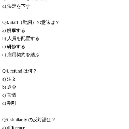
d) 決定を下す
Q3. staff（動詞）の意味は？
a) 解雇する
b) 人員を配置する
c) 研修する
d) 雇用契約を結ぶ
Q4. refund は何？
a) 注文
b) 返金
c) 苦情
d) 割引
Q5. similarity の反対語は？
a) difference