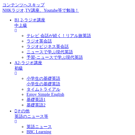
コンテンツへスキップ
NHKラジオ,TV講座、Youtube等で勉強！
B1,2-ラジオ講座
中上級
テレビ 会話が続く！リアル旅英語
ラジオ英会話
ラジオビジネス英会話
ニュースで学ぶ現代英語
予習-ニュースで学ぶ現代英語
A2-ラジオ講座
初級
小学生の基礎英語
小学生の基礎英語
タイムトライアル
Enjoy Simple English
基礎英語1
基礎英語2
その他
英語のニュース等
英語ニュース
BBC Learning