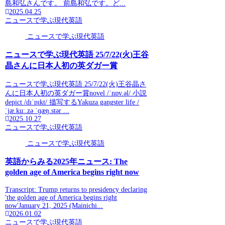
島和弘さんです。 前島和弘です。ど...
2025.04.25
ニュースで学ぶ現代英語
ニュースで学ぶ現代英語
ニュースで学ぶ現代英語 25/7/22(火)王谷
晶さんに日本人初の英ダガー賞
ニュースで学ぶ現代英語 25/7/22(火)王谷晶さ
んに日本人初の英ダガー賞novel /ˈnɒv.əl/ 小説
depict /dɪˈpɪkt/ 描写するYakuza gangster life /
ˈjæ.kuː.zə ˈɡæŋ.stər ...
2025.10.27
ニュースで学ぶ現代英語
ニュースで学ぶ現代英語
英語からみる2025年ニュース: The
golden age of America begins right now
Transcript: Trump returns to presidency declaring
'the golden age of America begins right
now'January 21, 2025 (Mainichi...
2026.01.02
ニュースで学ぶ現代英語