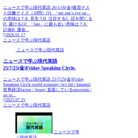
ニュースで学ぶ現代英語 26/1/16(金)復習テス
ト語彙クイズ（10問）Q1. 「get one’s eye on」
の意味は？A. 見失うB. 注目するC. 目を閉じる
D. 避けるQ2. 「fate」に最も近い意味は？A.
計画B. 運命...
2026.01.17
ニュースで学ぶ現代英語
ニュースで学ぶ現代英語
ニュースで学ぶ現代英語
25/7/25(金)Friday Speaking Circle.
ニュースで学ぶ現代英語 25/7/25(金)Friday
Speaking Circle.world economy /wɜːrld ɪˈkɒnəmi/
世界経済facing /ˈfeɪsɪŋ/ 直面しているuncertain /
ʌnˈsɜ...
2025.07.25
ニュースで学ぶ現代英語
ニュースで学
ぶ現代英語