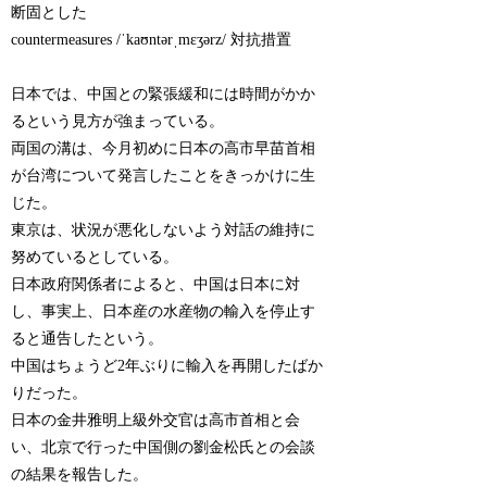
断固とした
countermeasures /ˈkaʊntərˌmɛʒərz/ 対抗措置
日本では、中国との緊張緩和には時間がかか
るという見方が強まっている。
両国の溝は、今月初めに日本の高市早苗首相
が台湾について発言したことをきっかけに生
じた。
東京は、状況が悪化しないよう対話の維持に
努めているとしている。
日本政府関係者によると、中国は日本に対
し、事実上、日本産の水産物の輸入を停止す
ると通告したという。
中国はちょうど2年ぶりに輸入を再開したばか
りだった。
日本の金井雅明上級外交官は高市首相と会
い、北京で行った中国側の劉金松氏との会談
の結果を報告した。