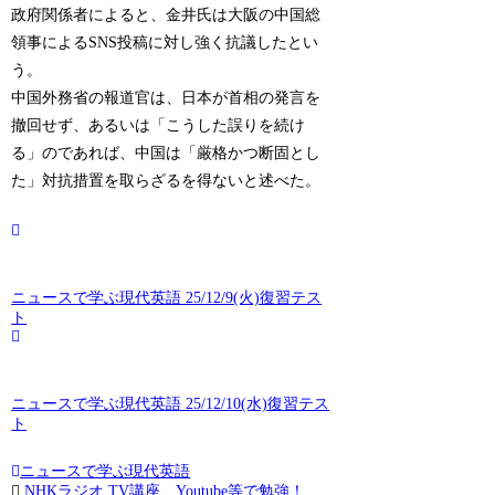
政府関係者によると、金井氏は大阪の中国総
領事によるSNS投稿に対し強く抗議したとい
う。
中国外務省の報道官は、日本が首相の発言を
撤回せず、あるいは「こうした誤りを続け
る」のであれば、中国は「厳格かつ断固とし
た」対抗措置を取らざるを得ないと述べた。
ニュースで学ぶ現代英語 25/12/9(火)復習テス
ト
ニュースで学ぶ現代英語 25/12/10(水)復習テス
ト
ニュースで学ぶ現代英語
NHKラジオ,TV講座、Youtube等で勉強！