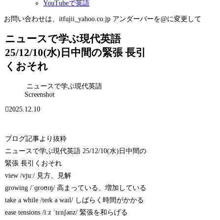
YouTubeで英語
お問い合わせは、itfujii_yahoo.co.jp アンダーバーを@に変更して
ニュースで学ぶ現代英語
25/12/10(水)日中間の緊張 長引
くおそれ
ニュースで学ぶ現代英語
Screenshot
2025.12.10
ブログ記事より抜粋
ニュースで学ぶ現代英語 25/12/10(水)日中間の
緊張 長引くおそれ
view /vjuː/ 見方、見解
growing /ˈɡroʊɪŋ/ 高まっている、増加している
take a while /teɪk ə waɪl/ しばらく時間がかかる
ease tensions /iːz ˈtɛnʃənz/ 緊張を和らげる