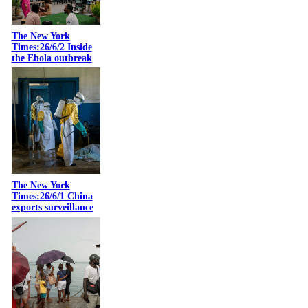
The New York
Times:26/6/2 Inside
the Ebola outbreak
The New York
Times:26/6/1 China
exports surveillance