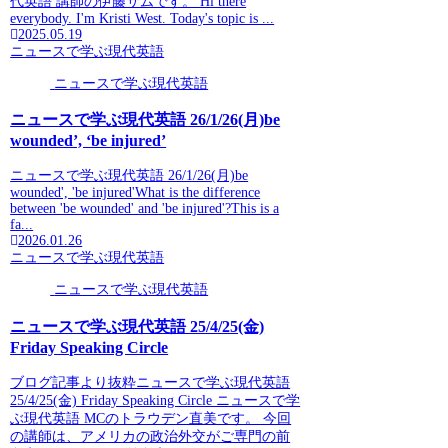
代英語 講師の伊藤サムです。 Hi there
everybody. I'm Kristi West. Today's topic is ...
2025.05.19
ニュースで学ぶ現代英語
ニュースで学ぶ現代英語
ニュースで学ぶ現代英語 26/1/26(月)be
wounded’, ‘be injured’
ニュースで学ぶ現代英語 26/1/26(月)be
wounded', 'be injured'What is the difference
between 'be wounded' and 'be injured'?This is a
fa...
2026.01.26
ニュースで学ぶ現代英語
ニュースで学ぶ現代英語
ニュースで学ぶ現代英語 25/4/25(金)
Friday Speaking Circle
ブログ記事より抜粋ニュースで学ぶ現代英語
25/4/25(金) Friday Speaking Circle ニュースで学
ぶ現代英語 MCのトラウデン直美です。 今回
の講師は、アメリカの政治外交がご専門の前