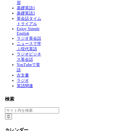
習
基礎英語1
基礎英語2
英会話タイム
トライアル
Enjoy Simple
English
ラジオ英会話
ニュースで学
ぶ現代英語
ラジオビジネ
ス英会話
YouTubeで英
語
古文書
ラジオ
英語関連
検索
カレンダー