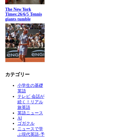
The New York
Times:26/6/5 Tennis
giants tumble
カテゴリー
小学生の基礎
英語
テレビ 会話が
続く！リアル
旅英語
英語ニュース
AI
ゴガクル
ニュースで学
ぶ現代英語-予