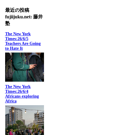
最近の投稿
fujiijuku.net: 藤井
塾
The New York
Times:26/6/5
Teachers Are Going
to Hate It
The New York
Times:26/6/4
Africans exploring
Africa