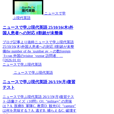
ニュースで学
ぶ現代英語
ニュースで学ぶ現代英語 25/10/16(木)外
国人患者への対応 8割超が未整備
ブログ記事より抜粋ニュースで学ぶ現代英語
25/10/16(木)外国人患者への対応 8割超が未整
備the number of ðə ˈnʌmbər əv ～の数foreign
ˈfɔːrən 外国のvisitor ˈvɪzɪtər 訪問者、...
2026.01.01
ニュースで学ぶ現代英語
ニュースで学ぶ現代英語
ニュースで学ぶ現代英語 26/1/19(月)復習
テスト
ニュースで学ぶ現代英語 26/1/19(月)復習テス
ト-語彙クイズ（10問）Q1. “military” の意味
は？A. 医療B. 軍隊C. 教育D. 観光Q2. “capture”
は何を意味する？A. 逃すB. 捕らえるC. 破壊す