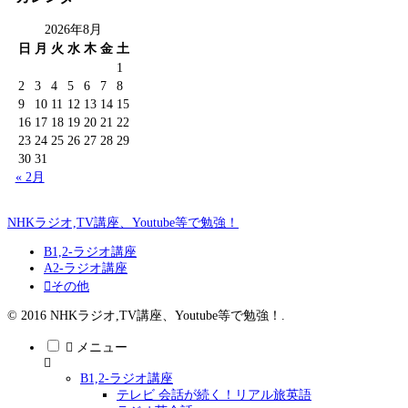
2026年8月
日
月
火
水
木
金
土
1
2
3
4
5
6
7
8
9
10
11
12
13
14
15
16
17
18
19
20
21
22
23
24
25
26
27
28
29
30
31
« 2月
NHKラジオ,TV講座、Youtube等で勉強！
B1,2-ラジオ講座
A2-ラジオ講座
その他
© 2016 NHKラジオ,TV講座、Youtube等で勉強！.
メニュー
B1,2-ラジオ講座
テレビ 会話が続く！リアル旅英語