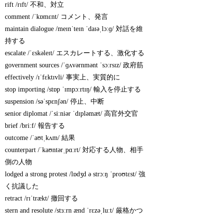
rift /rɪft/ 不和、対立
comment /ˈkɒmɛnt/ コメント、発言
maintain dialogue /meɪnˈteɪn ˈdaɪəˌlɔːɡ/ 対話を維
持する
escalate /ˈɛskəleɪt/ エスカレートする、激化する
government sources /ˈɡʌvərnmənt ˈsɔːrsɪz/ 政府筋
effectively /ɪˈfɛktɪvli/ 事実上、実質的に
stop importing /stɒp ˈɪmpɔːrtɪŋ/ 輸入を停止する
suspension /səˈspɛnʃən/ 停止、中断
senior diplomat /ˈsiːniər ˈdɪpləmæt/ 高官外交官
brief /briːf/ 報告する
outcome /ˈaʊtˌkʌm/ 結果
counterpart /ˈkaʊntərˌpɑːrt/ 対応する人物、相手
側の人物
lodged a strong protest /lɒdʒd ə strɔːŋ ˈproʊtɛst/ 強
く抗議した
retract /rɪˈtrækt/ 撤回する
stern and resolute /stɜːrn ænd ˈrɛzəˌluːt/ 厳格かつ