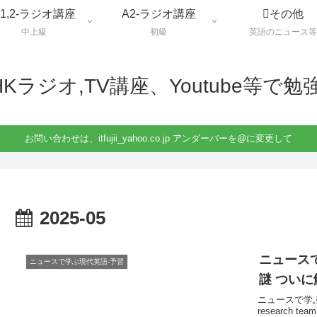
B1,2-ラジオ講座
A2-ラジオ講座
その他
中上級
初級
英語のニュース等
HKラジオ,TV講座、Youtube等で勉
お問い合わせは、itfujii_yahoo.co.jp アンダーバーを@に変更して
2025-05
ニュースで
ニュースで学ぶ現代英語-予習
謎 ついに
ニュースで学ぶ現
research team 