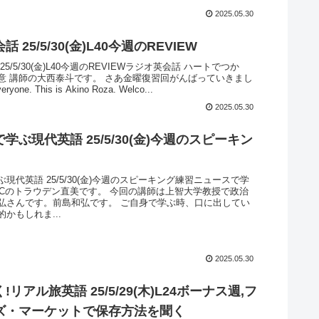
2025.05.30
 25/5/30(金)L40今週のREVIEW
5/5/30(金)L40今週のREVIEWラジオ英会話 ハートでつか
意 講師の大西泰斗です。 さあ金曜復習回がんばっていきまし
yone. This is Akino Roza. Welco...
2025.05.30
学ぶ現代英語 25/5/30(金)今週のスピーキン
現代英語 25/5/30(金)今週のスピーキング練習ニュースで学
MCのトラウデン直美です。 今回の講師は上智大学教授で政治
弘さんです。前島和弘です。 ご自身で学ぶ時、口に出してい
かもしれま...
2025.05.30
リアル旅英語 25/5/29(木)L24ボーナス週,フ
ズ・マーケットで保存方法を聞く