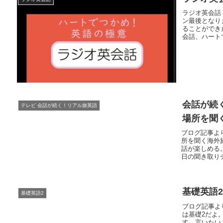
ラジオ英会話 2
ン最後となり
ることができ
会話、ハートで
会話が続く
テレビ 会話が続く！リアル旅英語
場所を聞
ブログ記事より
所を聞く海外
話が楽しめる
日の聞き取りチ
基礎英語2 
基礎英語2
ブログ記事より
は基礎2だよ。中
す。言いたい