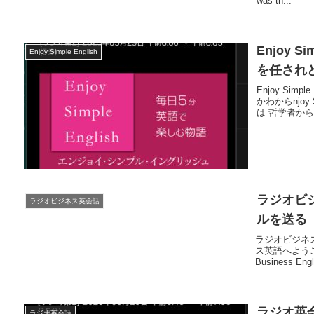
was th...
Enjoy Si
Enjoy Simple English
を任され
Enjoy Simp
かわからnjoy
は 哲学者から
ラジオビジ
ラジオビジネス英会話
ルを送る
ラジオビジネス
ス英語へようこそ。
Business Engli
ラジオ英会話
ラジオ英会話