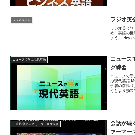
ラジオ英会話
ラジオ英会話
ラジオ英会話 2
め！英語の極
ょう。 Hey ever
ニュースで
ニュースで学ぶ現代英語
グ練習
ニュースで学ぶ
ぶ現代英語 
学者の前島和
くとより効果的
会話が続く!
テレビ 会話が続く！リアル旅英語
ァーマー