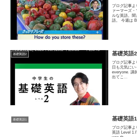
ブログ記事より
ァーマーズ・
ルな英語。聞
語。 今週は Bo
基礎英語2 
基礎英語2
ブログ記事より
日も元気にいっ
everyon
出てこ...
基礎英語1 
基礎英語1
ブログ記事より
英語 Level 1.I’