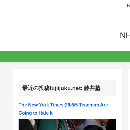
N
最近の投稿fujiijuku.net: 藤井塾
The New York Times:26/6/5 Teachers Are
Going to Hate It