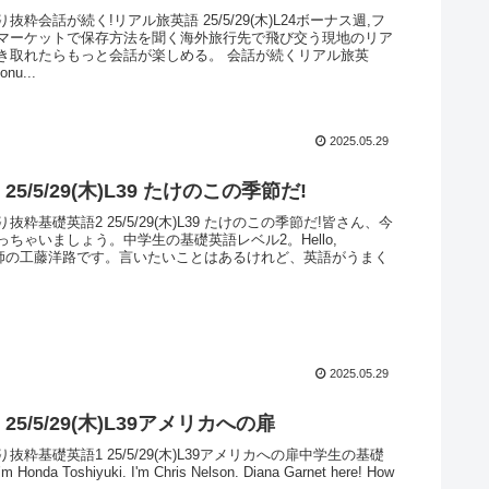
抜粋会話が続く!リアル旅英語 25/5/29(木)L24ボーナス週,フ
マーケットで保存方法を聞く海外旅行先で飛び交う現地のリア
き取れたらもっと会話が楽しめる。 会話が続くリアル旅英
nu...
2025.05.29
25/5/29(木)L39 たけのこの季節だ!
抜粋基礎英語2 25/5/29(木)L39 たけのこの季節だ!皆さん、今
ちゃいましょう。中学生の基礎英語レベル2。Hello,
e. 講師の工藤洋路です。言いたいことはあるけれど、英語がうまく
2025.05.29
25/5/29(木)L39アメリカへの扉
抜粋基礎英語1 25/5/29(木)L39アメリカへの扉中学生の基礎
m Honda Toshiyuki. I'm Chris Nelson. Diana Garnet here! How