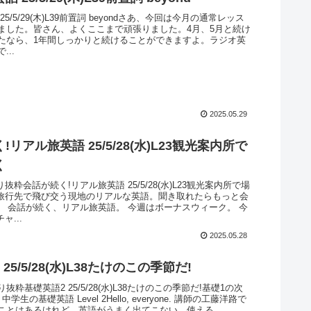
5/5/29(木)L39前置詞 beyondさあ、今回は今月の通常レッス
ました。皆さん、よくここまで頑張りました。4月、5月と続け
たなら、1年間しっかりと続けることができますよ。ラジオ英
...
2025.05.29
!リアル旅英語 25/5/28(水)L23観光案内所で
く
抜粋会話が続く!リアル旅英語 25/5/28(水)L23観光案内所で場
旅行先で飛び交う現地のリアルな英語。聞き取れたらもっと会
。 会話が続く、リアル旅英語。 今週はボーナスウィーク。 今
ャ...
2025.05.28
25/5/28(水)L38たけのこの季節だ!
抜粋基礎英語2 25/5/28(水)L38たけのこの季節だ!基礎1の次
学生の基礎英語 Level 2Hello, everyone. 講師の工藤洋路で
ことはあるけれど、英語がうまく出てこない。使える...